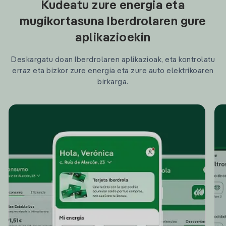
Kudeatu zure energia eta
mugikortasuna Iberdrolaren gure
aplikazioekin
Deskargatu doan Iberdrolaren aplikazioak, eta kontrolatu
erraz eta bizkor zure energia eta zure auto elektrikoaren
birkarga.