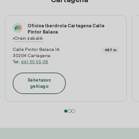
Cartagena
Oficina Iberdrola Cartagena Calle
Pintor Balaca
Orain zabalik
Calle Pintor Balaca 16
487 m
30204 Cartagena
Tel:
661 30 55 08
Xehetasun
gehiago