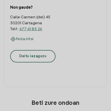
Non gaude?
Calle Carmen (del) 45
30201 Cartagena
Telf.:
677 61 85 26
Nola iritsi
Deitu iezaguzu
Beti zure ondoan