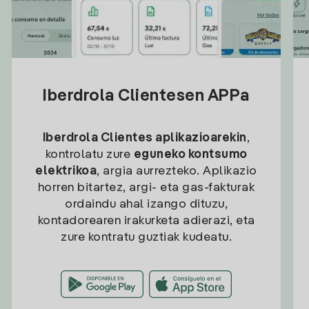
Iberdrola Clientesen APPa
Iberdrola Clientes aplikazioarekin
,
kontrolatu zure
eguneko kontsumo
elektrikoa
, argia aurrezteko. Aplikazio
horren bitartez, argi- eta gas-fakturak
ordaindu ahal izango dituzu,
kontadorearen irakurketa adierazi, eta
zure kontratu guztiak kudeatu.