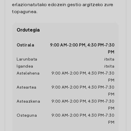
erlazionatutako edozein gestio argitzeko zure
topagunea.
Ordutegia
Ostirala
9:00 AM
-
2:00 PM
,
4:30 PM
-
7:30
PM
Larunbata
itxita
Igandea
itxita
Astelehena
9:00 AM
-
2:00 PM
,
4:30 PM
-
7:30
PM
Asteartea
9:00 AM
-
2:00 PM
,
4:30 PM
-
7:30
PM
Asteazkena
9:00 AM
-
2:00 PM
,
4:30 PM
-
7:30
PM
Osteguna
9:00 AM
-
2:00 PM
,
4:30 PM
-
7:30
PM