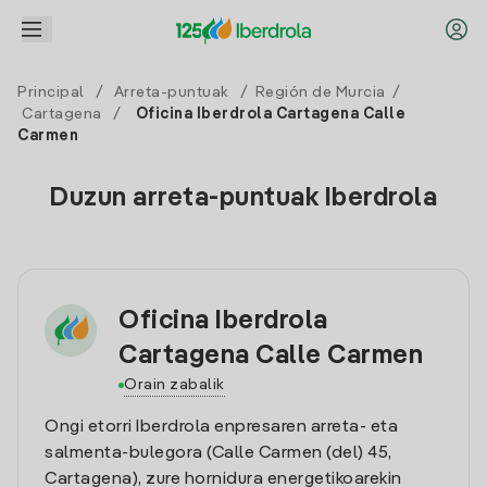
Principal
/
Arreta-puntuak
/
Región de Murcia
/
Cartagena
/
Oficina Iberdrola Cartagena Calle
Carmen
Duzun arreta-puntuak Iberdrola
Oficina Iberdrola
Cartagena Calle Carmen
Orain zabalik
Ongi etorri Iberdrola enpresaren arreta- eta
salmenta-bulegora (Calle Carmen (del) 45,
Cartagena), zure hornidura energetikoarekin