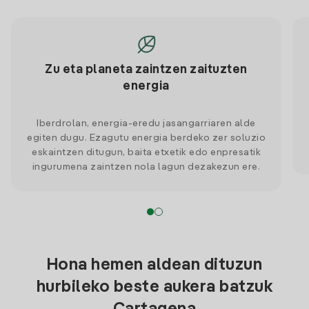
Zu eta planeta zaintzen zaituzten
energia
Iberdrolan, energia-eredu jasangarriaren alde
egiten dugu. Ezagutu energia berdeko zer soluzio
eskaintzen ditugun, baita etxetik edo enpresatik
ingurumena zaintzen nola lagun dezakezun ere.
Hona hemen aldean dituzun
hurbileko beste aukera batzuk