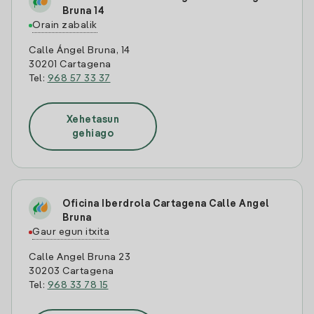
Bruna 14
Orain zabalik
Calle Ángel Bruna, 14
30201 Cartagena
Tel:
968 57 33 37
Xehetasun
gehiago
Oficina Iberdrola Cartagena Calle Angel
Bruna
Gaur egun itxita
Calle Angel Bruna 23
30203 Cartagena
Tel:
968 33 78 15