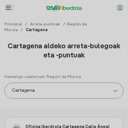
Principal
/
Arreta-puntuak
/
Región de
Murcia
/
Cartagena
Cartagena aldeko arreta-bulegoak
eta -puntuak
Hemengo udalerriak: Región de Murcia
Oficina Iberdrola Cartagena Calle Ángel