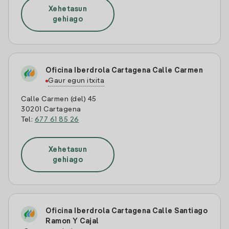
Xehetasun
gehiago
Oficina Iberdrola Cartagena Calle Carmen
Gaur egun itxita
Calle Carmen (del) 45
30201 Cartagena
Tel:
677 61 85 26
Xehetasun
gehiago
Oficina Iberdrola Cartagena Calle Santiago
Ramon Y Cajal