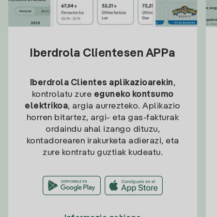
Iberdrola Clientesen APPa
Iberdrola Clientes aplikazioarekin
,
kontrolatu zure
eguneko kontsumo
elektrikoa
, argia aurrezteko. Aplikazio
horren bitartez, argi- eta gas-fakturak
ordaindu ahal izango dituzu,
kontadorearen irakurketa adierazi, eta
zure kontratu guztiak kudeatu.