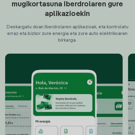
mugikortasuna Iberdrolaren gure
aplikazioekin
Deskargatu doan Iberdrolaren aplikazioak, eta kontrolatu
erraz eta bizkor zure energia eta zure auto elektrikoaren
birkarga.