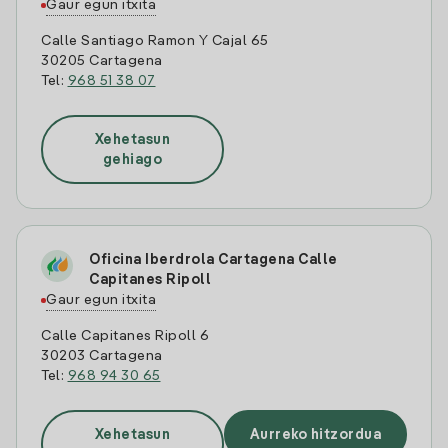
Gaur egun itxita
Calle Santiago Ramon Y Cajal 65
30205 Cartagena
Tel:
968 51 38 07
Xehetasun
gehiago
Oficina Iberdrola Cartagena Calle
Capitanes Ripoll
Gaur egun itxita
Calle Capitanes Ripoll 6
30203 Cartagena
Tel:
968 94 30 65
Xehetasun
Aurreko hitzordua