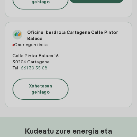
gehiago
Oficina Iberdrola Cartagena Calle Pintor
Balaca
Gaur egun itxita
Calle Pintor Balaca 16
30204 Cartagena
Tel:
661 30 55 08
Xehetasun
gehiago
Kudeatu zure energia eta