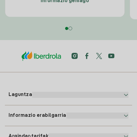
Informazio gehiago
Laguntza
Informazio erabilgarria
Bezeroaren arreta
900 225 235
Argindar-tarifak