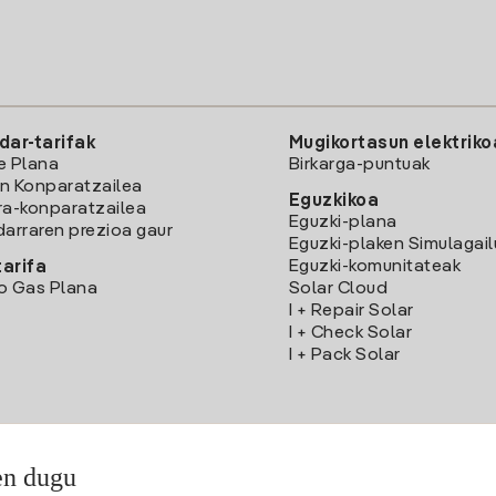
dar-tarifak
Mugikortasun elektriko
e Plana
Birkarga-puntuak
n Konparatzailea
Eguzkikoa
ra-konparatzailea
Eguzki-plana
darraren prezioa gaur
Eguzki-plaken Simulagai
Eguzki-komunitateak
arifa
o Gas Plana
Solar Cloud
I + Repair Solar
I + Check Solar
I + Pack Solar
en dugu
Deskargatu Iberdrola Clientes App-a