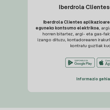
Iberdrola Cliente
Iberdrola Clientes aplikazioare
eguneko kontsumo elektrikoa
, arg
horren bitartez, argi- eta gas-fa
izango dituzu, kontadorearen irakurk
kontratu guztiak ku
Informazio gehi