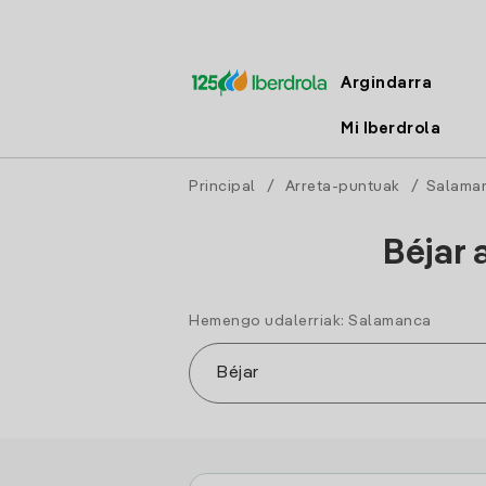
Argindarra
Mi Iberdrola
Principal
/
Arreta-puntuak
/
Salama
Béjar 
Hemengo udalerriak: Salamanca