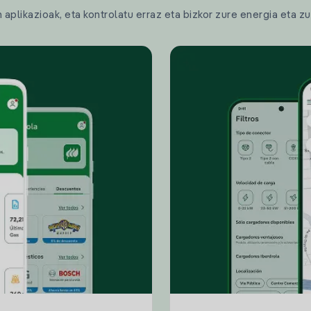
plikazioak, eta kontrolatu erraz eta bizkor zure energia eta zu