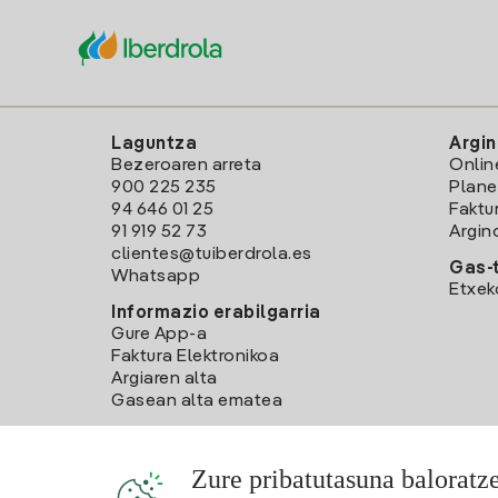
Laguntza
Argin
Bezeroaren arreta
Onlin
900 225 235
Plane
94 646 01 25
Faktu
91 919 52 73
Argin
clientes@tuiberdrola.es
Gas-t
Whatsapp
Etxek
Informazio erabilgarria
Gure App-a
Faktura Elektronikoa
Argiaren alta
Gasean alta ematea
Zure pribatutasuna baloratz