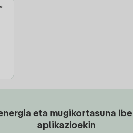
le
energia eta mugikortasuna Ibe
aplikazioekin