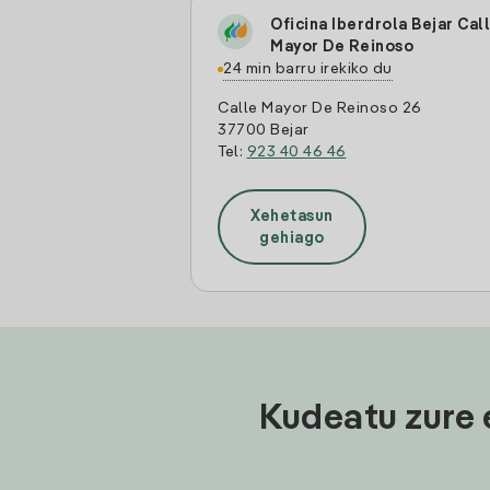
Oficina Iberdrola Bejar Cal
Mayor De Reinoso
24 min barru irekiko du
Calle Mayor De Reinoso 26
37700 Bejar
Tel:
923 40 46 46
Xehetasun
gehiago
Kudeatu zure 