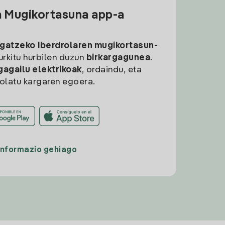
a Mugikortasuna app-a
rgatzeko
Iberdrolaren mugikortasun-
aurkitu hurbilen duzun
birkargagunea
.
gagailu elektrikoak
, ordaindu, eta
rolatu kargaren egoera.
Informazio gehiago