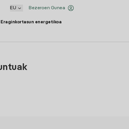
EU
Bezeroen Gunea
Eraginkortasun energetikoa
puntuak