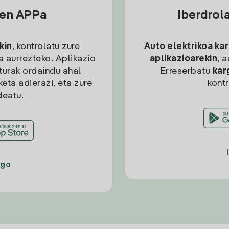
sen APPa
Iberdrol
kin
, kontrolatu zure
Auto elektrikoa ka
ia aurrezteko. Aplikazio
aplikazioarekin
, 
kturak ordaindu ahal
Erreserbatu
kar
eta adierazi, eta zure
kont
deatu.
ago