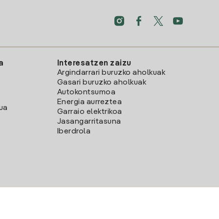
a
Interesatzen zaizu
Argindarrari buruzko aholkuak
Gasari buruzko aholkuak
Autokontsumoa
Energia aurreztea
lua
Garraio elektrikoa
Jasangarritasuna
Iberdrola