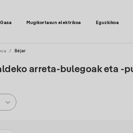
Gasa
Mugikortasun elektrikoa
Eguzkikoa
nca
/
Béjar
aldeko arreta-bulegoak eta -