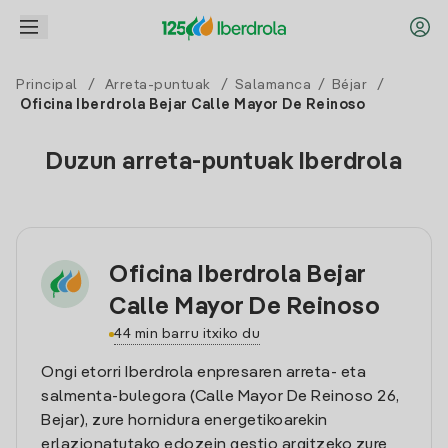
Principal
/
Arreta-puntuak
/
Salamanca
/
Béjar
/
Oficina Iberdrola Bejar Calle Mayor De Reinoso
Duzun arreta-puntuak Iberdrola
Oficina Iberdrola Bejar
Calle Mayor De Reinoso
44 min barru itxiko du
Ongi etorri Iberdrola enpresaren arreta- eta
salmenta-bulegora (Calle Mayor De Reinoso 26,
Bejar), zure hornidura energetikoarekin
erlazionatutako edozein gestio argitzeko zure