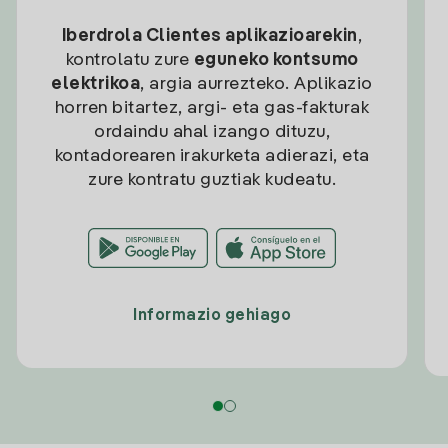
Iberdrola Clientes aplikazioarekin
,
kontrolatu zure
eguneko kontsumo
elektrikoa
, argia aurrezteko. Aplikazio
horren bitartez, argi- eta gas-fakturak
ordaindu ahal izango dituzu,
kontadorearen irakurketa adierazi, eta
zure kontratu guztiak kudeatu.
Informazio gehiago