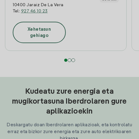
10400 Jaraiz De La Vera
Tel:
927 46 10 23
Xehetasun
gehiago
Kudeatu zure energia eta
mugikortasuna Iberdrolaren gure
aplikazioekin
Deskargatu doan Iberdrolaren aplikazioak, eta kontrolatu
erraz eta bizkor zure energia eta zure auto elektrikoaren
birkarga.