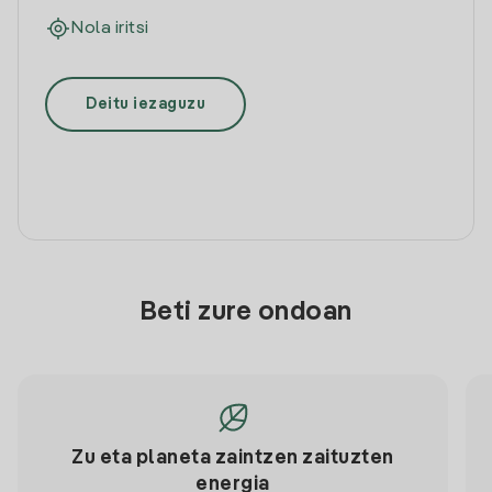
Nola iritsi
Deitu iezaguzu
Beti zure ondoan
Zu eta planeta zaintzen zaituzten
energia