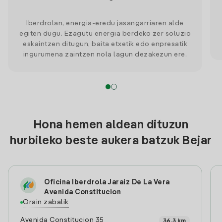
Iberdrolan, energia-eredu jasangarriaren alde
egiten dugu. Ezagutu energia berdeko zer soluzio
eskaintzen ditugun, baita etxetik edo enpresatik
ingurumena zaintzen nola lagun dezakezun ere.
Hona hemen aldean dituzun
hurbileko beste aukera batzuk Bejar
Oficina Iberdrola Jaraiz De La Vera
Avenida Constitucion
Orain zabalik
Avenida Constitucion 35
36.3 km