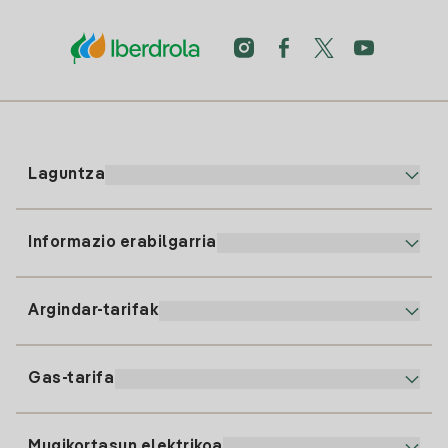
Laguntza
Informazio erabilgarria
Bezeroaren arreta
900 225 235
Argindar-tarifak
Gure App-a
94 646 01 25
Faktura Elektronikoa
91 919 52 73
Gas-tarifa
Online Plana
Argiaren alta
clientes@tuiberdrola.es
Planen Konparatzailea
Gasean alta ematea
Mugikortasun elektrikoa