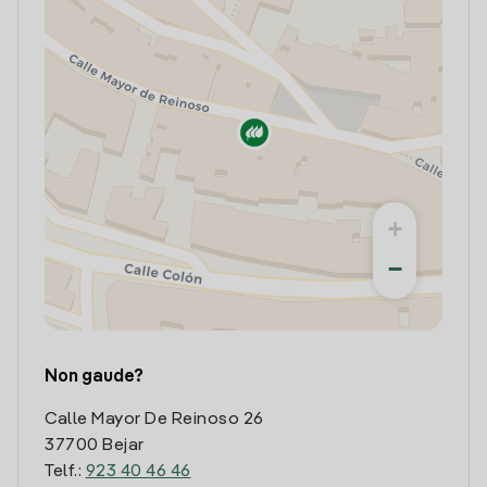
+
−
Non gaude?
Calle Mayor De Reinoso 26
37700 Bejar
Telf.:
923 40 46 46