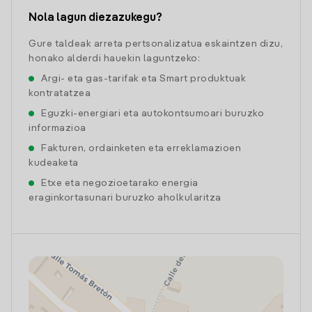
Nola lagun diezazukegu?
Gure taldeak arreta pertsonalizatua eskaintzen dizu,
honako alderdi hauekin laguntzeko:
Argi- eta gas-tarifak eta Smart produktuak
kontratatzea
Eguzki-energiari eta autokontsumoari buruzko
informazioa
Fakturen, ordainketen eta erreklamazioen
kudeaketa
Etxe eta negozioetarako energia
eraginkortasunari buruzko aholkularitza