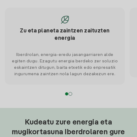
Zu eta planeta zaintzen zaituzten
energia
Iberdrolan, energia-eredu jasangarriaren alde
egiten dugu. Ezagutu energia berdeko zer soluzio
eskaintzen ditugun, baita etxetik edo enpresatik
ingurumena zaintzen nola lagun dezakezun ere.
Kudeatu zure energia eta
mugikortasuna Iberdrolaren gure