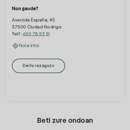
Non gaude?
Avenida España, 45
37500 Ciudad Rodrigo
Telf.:
650 78 53 51
Nola iritsi
Deitu iezaguzu
Beti zure ondoan