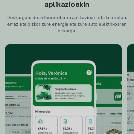
aplikazioekin
Deskargatu doan Iberdrolaren aplikazioak, eta kontrolatu
erraz eta bizkor zure energia eta zure auto elektrikoaren
birkarga.