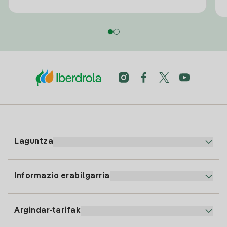
Laguntza
Informazio erabilgarria
Bezeroaren arreta
900 225 235
Argindar-tarifak
Gure App-a
94 646 01 25