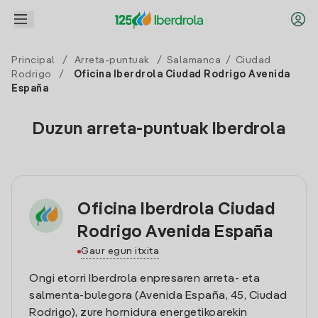
Principal
/
Arreta-puntuak
/
Salamanca
/
Ciudad
Rodrigo
/
Oficina Iberdrola Ciudad Rodrigo Avenida
España
Duzun arreta-puntuak Iberdrola
Oficina Iberdrola Ciudad
Rodrigo Avenida España
Gaur egun itxita
Ongi etorri Iberdrola enpresaren arreta- eta
salmenta-bulegora (Avenida España, 45, Ciudad
Rodrigo), zure hornidura energetikoarekin