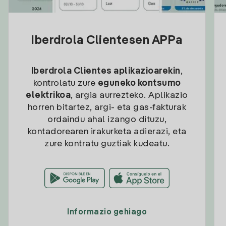
Iberdrola Clientesen APPa
Iberdrola Clientes aplikazioarekin
,
kontrolatu zure
eguneko kontsumo
elektrikoa
, argia aurrezteko. Aplikazio
horren bitartez, argi- eta gas-fakturak
ordaindu ahal izango dituzu,
kontadorearen irakurketa adierazi, eta
zure kontratu guztiak kudeatu.
Informazio gehiago