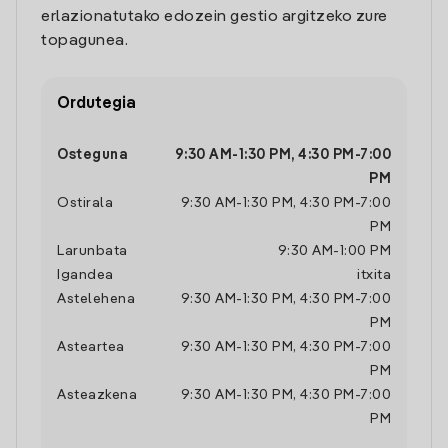
erlazionatutako edozein gestio argitzeko zure
topagunea.
Ordutegia
Osteguna
9:30 AM
-
1:30 PM
,
4:30 PM
-
7:00
PM
Ostirala
9:30 AM
-
1:30 PM
,
4:30 PM
-
7:00
PM
Larunbata
9:30 AM
-
1:00 PM
Igandea
itxita
Astelehena
9:30 AM
-
1:30 PM
,
4:30 PM
-
7:00
PM
Asteartea
9:30 AM
-
1:30 PM
,
4:30 PM
-
7:00
PM
Asteazkena
9:30 AM
-
1:30 PM
,
4:30 PM
-
7:00
PM