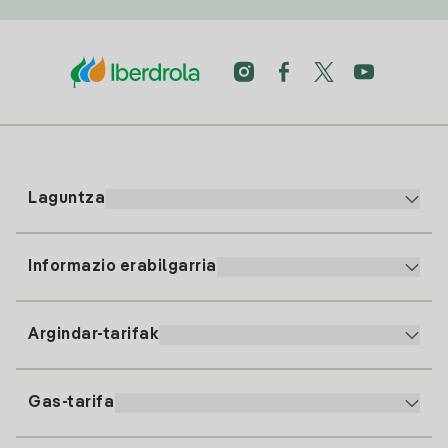
Laguntza
Informazio erabilgarria
Bezeroaren arreta
900 225 235
Argindar-tarifak
Gure App-a
94 646 01 25
Faktura Elektronikoa
91 919 52 73
Gas-tarifa
Online Plana
Argiaren alta
clientes@tuiberdrola.es