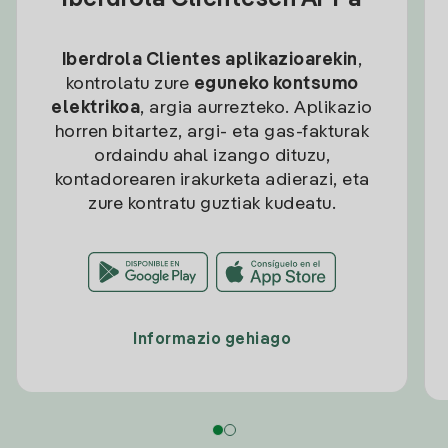
Iberdrola Clientesen APPa
Iberdrola Clientes aplikazioarekin
,
kontrolatu zure
eguneko kontsumo
elektrikoa
, argia aurrezteko. Aplikazio
horren bitartez, argi- eta gas-fakturak
ordaindu ahal izango dituzu,
kontadorearen irakurketa adierazi, eta
zure kontratu guztiak kudeatu.
Informazio gehiago