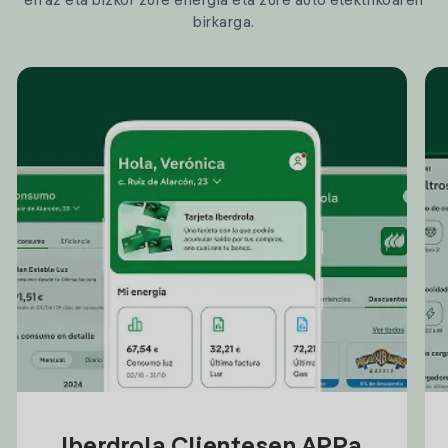
erraz eta bizkor zure energia eta zure auto elektrikoaren
birkarga.