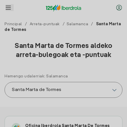
Principal
/
Arreta-puntuak
/
Salamanca
/
Santa Marta
de Tormes
Santa Marta de Tormes aldeko
arreta-bulegoak eta -puntuak
Hemengo udalerriak: Salamanca
Oficina Iberdrola Santa Marta De Tormes