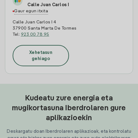
Calle Juan Carlos I
Gaur egun itxita
Calle Juan Carlos I 4
37900 Santa Marta De Tormes
Tel:
923 00 78 95
Xehetasun
gehiago
Kudeatu zure energia eta
mugikortasuna Iberdrolaren gure
aplikazioekin
Deskargatu doan Iberdrolaren aplikazioak, eta kontrolatu