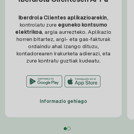
Iberdrola Clientesen APPa
Iberdrola Clientes aplikazioarekin
,
kontrolatu zure
eguneko kontsumo
elektrikoa
, argia aurrezteko. Aplikazio
horren bitartez, argi- eta gas-fakturak
ordaindu ahal izango dituzu,
kontadorearen irakurketa adierazi, eta
zure kontratu guztiak kudeatu.
Informazio gehiago