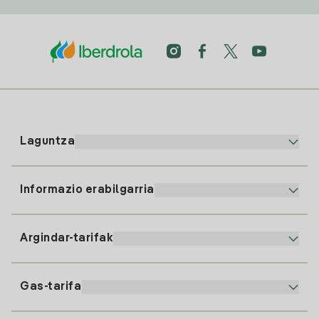
Laguntza
Informazio erabilgarria
Bezeroaren arreta
900 225 235
Argindar-tarifak
Gure App-a
94 646 01 25
Faktura Elektronikoa
91 919 52 73
Gas-tarifa
Online Plana
Argiaren alta
clientes@tuiberdrola.es