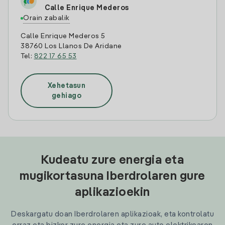
Calle Enrique Mederos
Orain zabalik
Calle Enrique Mederos 5
38760 Los Llanos De Aridane
Tel:
822 17 65 53
Xehetasun
gehiago
Kudeatu zure energia eta
mugikortasuna Iberdrolaren gure
aplikazioekin
Deskargatu doan Iberdrolaren aplikazioak, eta kontrolatu