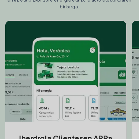
erraz eta bizkor zure energia eta zure auto elektrikoaren
birkarga.