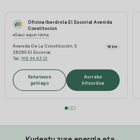
Oficina Iberdrola El Escorial Avenida
Constitucion
Gaur egun itxita
Avenida De La Constitución, 5
18 km
28280 El Escorial
Tel:
918 94 83 01
Xehetasun
Aurreko
gehiago
hitzordua