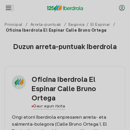
Principal
/
Arreta-puntuak
/
Segovia
/
El Espinar
/
Oficina Iberdrola El Espinar Calle Bruno Ortega
Duzun arreta-puntuak Iberdrola
Oficina Iberdrola El
Espinar Calle Bruno
Ortega
Gaur egun itxita
Ongi etorri Iberdrola enpresaren arreta- eta
salmenta-bulegora (Calle Bruno Ortega 1, El