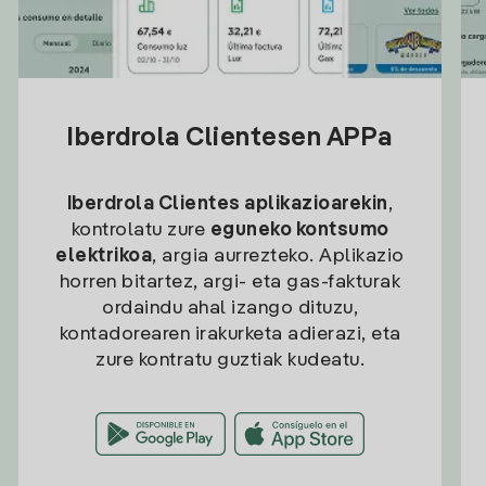
Iberdrola Clientesen APPa
Iberdrola Clientes aplikazioarekin
,
kontrolatu zure
eguneko kontsumo
elektrikoa
, argia aurrezteko. Aplikazio
horren bitartez, argi- eta gas-fakturak
ordaindu ahal izango dituzu,
kontadorearen irakurketa adierazi, eta
zure kontratu guztiak kudeatu.