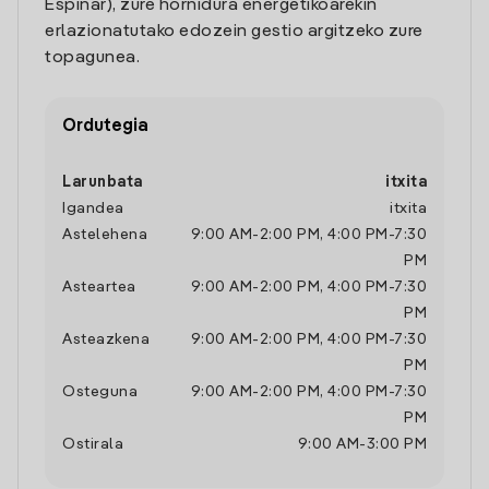
Espinar), zure hornidura energetikoarekin
erlazionatutako edozein gestio argitzeko zure
topagunea.
Ordutegia
Larunbata
itxita
Igandea
itxita
Astelehena
9:00 AM
-
2:00 PM
,
4:00 PM
-
7:30
PM
Asteartea
9:00 AM
-
2:00 PM
,
4:00 PM
-
7:30
PM
Asteazkena
9:00 AM
-
2:00 PM
,
4:00 PM
-
7:30
PM
Osteguna
9:00 AM
-
2:00 PM
,
4:00 PM
-
7:30
PM
Ostirala
9:00 AM
-
3:00 PM