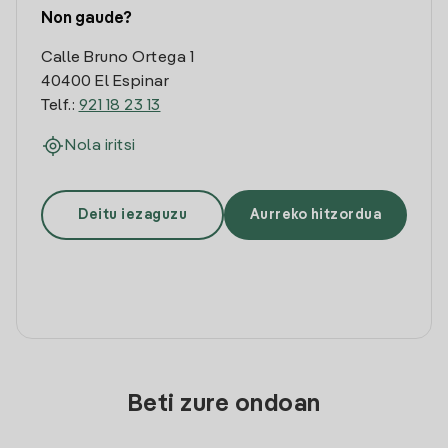
Non gaude?
Calle Bruno Ortega 1
40400 El Espinar
Telf.:
921 18 23 13
Nola iritsi
Deitu iezaguzu
Aurreko hitzordua
Beti zure ondoan