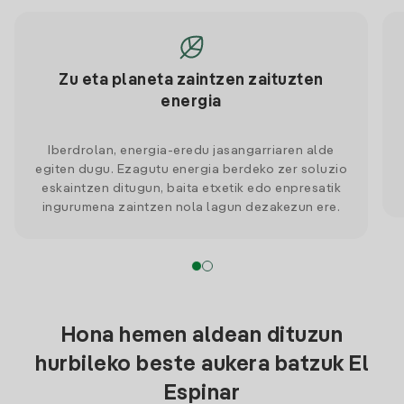
Zu eta planeta zaintzen zaituzten
energia
Iberdrolan, energia-eredu jasangarriaren alde
egiten dugu. Ezagutu energia berdeko zer soluzio
eskaintzen ditugun, baita etxetik edo enpresatik
ingurumena zaintzen nola lagun dezakezun ere.
Hona hemen aldean dituzun
hurbileko beste aukera batzuk El
Espinar