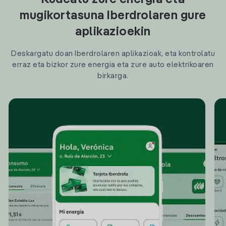
Kudeatu zure energia eta
mugikortasuna Iberdrolaren gure
aplikazioekin
Deskargatu doan Iberdrolaren aplikazioak, eta kontrolatu
erraz eta bizkor zure energia eta zure auto elektrikoaren
birkarga.