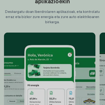
aplikazioekin
Deskargatu doan Iberdrolaren aplikazioak, eta kontrolatu
erraz eta bizkor zure energia eta zure auto elektrikoaren
birkarga.