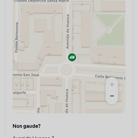
+
−
Non gaude?