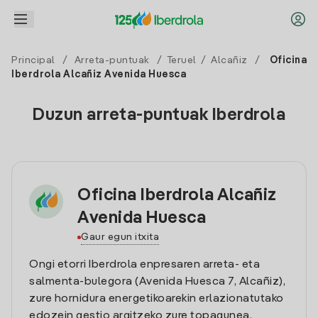
Principal
/
Arreta-puntuak
/
Teruel
/
Alcañiz
/
Oficina
Iberdrola Alcañiz Avenida Huesca
Duzun arreta-puntuak Iberdrola
Oficina Iberdrola Alcañiz
Avenida Huesca
Gaur egun itxita
Ongi etorri Iberdrola enpresaren arreta- eta
salmenta-bulegora (Avenida Huesca 7, Alcañiz),
zure hornidura energetikoarekin erlazionatutako
edozein gestio argitzeko zure topagunea.