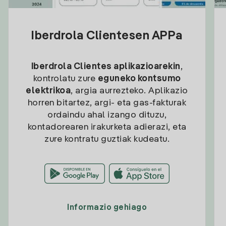
Iberdrola Clientesen APPa
Iberdrola Clientes aplikazioarekin
,
kontrolatu zure
eguneko kontsumo
elektrikoa
, argia aurrezteko. Aplikazio
horren bitartez, argi- eta gas-fakturak
ordaindu ahal izango dituzu,
kontadorearen irakurketa adierazi, eta
zure kontratu guztiak kudeatu.
Informazio gehiago