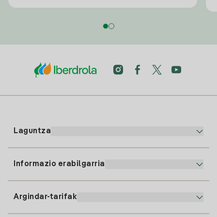
Laguntza
Informazio erabilgarria
Bezeroaren arreta
900 225 235
Argindar-tarifak
Gure App-a
94 646 01 25