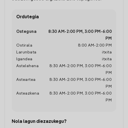
Ordutegia
Osteguna
8:30 AM
-
2:00 PM
,
3:00 PM
-
6:00
PM
Ostirala
8:00 AM
-
2:00 PM
Larunbata
itxita
Igandea
itxita
Astelehena
8:30 AM
-
2:00 PM
,
3:00 PM
-
6:00
PM
Asteartea
8:30 AM
-
2:00 PM
,
3:00 PM
-
6:00
PM
Asteazkena
8:30 AM
-
2:00 PM
,
3:00 PM
-
6:00
PM
Nola lagun diezazukegu?