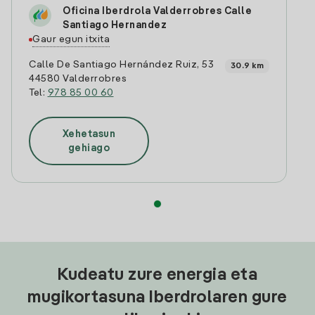
Oficina Iberdrola Valderrobres Calle
Santiago Hernandez
Gaur egun itxita
Calle De Santiago Hernández Ruiz, 53
30.9 km
44580 Valderrobres
Tel:
978 85 00 60
Xehetasun
gehiago
Kudeatu zure energia eta
mugikortasuna Iberdrolaren gure