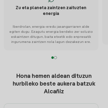
Zu eta planeta zaintzen zaituzten
energia
Iberdrolan, energia-eredu jasangarriaren alde
egiten dugu. Ezagutu energia berdeko zer soluzio
eskaintzen ditugun, baita etxetik edo enpresatik
ingurumena zaintzen nola lagun dezakezun ere.
Hona hemen aldean dituzun
hurbileko beste aukera batzuk
Alcañiz