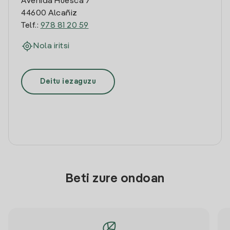
Avenida Huesca 7
44600 Alcañiz
Telf.:
978 81 20 59
Nola iritsi
Deitu iezaguzu
Beti zure ondoan