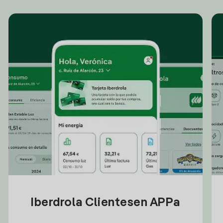
Iberdrola Clientesen APPa