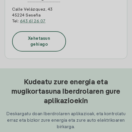
Calle Velázquez, 43
45224 Seseña
Tel:
643 61 26 07
Xehetasun
gehiago
Kudeatu zure energia eta
mugikortasuna Iberdrolaren gure
aplikazioekin
Deskargatu doan Iberdrolaren aplikazioak, eta kontrolatu
erraz eta bizkor zure energia eta zure auto elektrikoaren
birkarga.