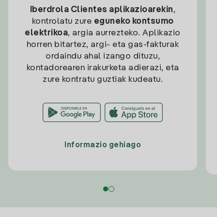
Iberdrola Clientes aplikazioarekin
,
kontrolatu zure
eguneko kontsumo
elektrikoa
, argia aurrezteko. Aplikazio
horren bitartez, argi- eta gas-fakturak
ordaindu ahal izango dituzu,
kontadorearen irakurketa adierazi, eta
zure kontratu guztiak kudeatu.
Informazio gehiago