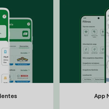
lientes
App M