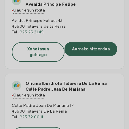
Avenida Principe Felipe
Gaur egun itxita
Av. del Príncipe Felipe, 43
45600 Talavera de la Reina
Tel:
925 25 21 45
Xehetasun
Aurreko hitzordua
gehiago
Oficina Iberdrola Talavera De La Reina
Calle Padre Juan De Mariana
Gaur egun itxita
Calle Padre Juan De Mariana 17
45600 Talavera De La Reina
Tel:
925 72 00 11