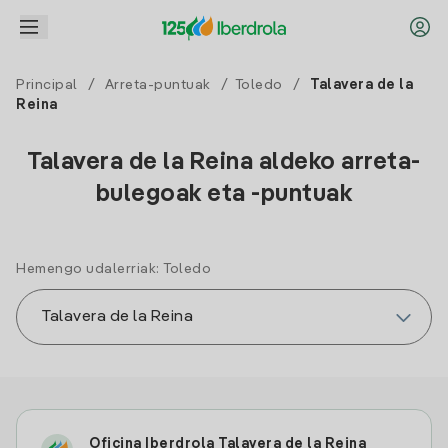
Principal
/
Arreta-puntuak
/
Toledo
/
Talavera de la
Reina
Talavera de la Reina aldeko arreta-
bulegoak eta -puntuak
Hemengo udalerriak: Toledo
Oficina Iberdrola Talavera de la Reina