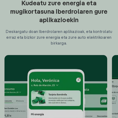
Kudeatu zure energia eta
mugikortasuna Iberdrolaren gure
aplikazioekin
Deskargatu doan Iberdrolaren aplikazioak, eta kontrolatu
erraz eta bizkor zure energia eta zure auto elektrikoaren
birkarga.