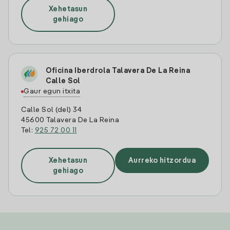
Xehetasun
gehiago
Oficina Iberdrola Talavera De La Reina
Calle Sol
Gaur egun itxita
Calle Sol (del) 34
45600 Talavera De La Reina
Tel:
925 72 00 11
Xehetasun
Aurreko hitzordua
gehiago