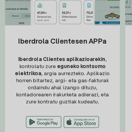
Iberdrola Clientesen APPa
Iberdrola Clientes aplikazioarekin
,
kontrolatu zure
eguneko kontsumo
elektrikoa
, argia aurrezteko. Aplikazio
horren bitartez, argi- eta gas-fakturak
ordaindu ahal izango dituzu,
kontadorearen irakurketa adierazi, eta
zure kontratu guztiak kudeatu.