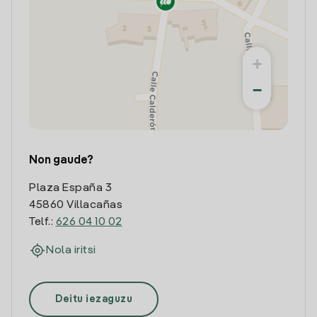
+
−
Non gaude?
Plaza España 3
45860 Villacañas
Telf.:
626 04 10 02
Nola iritsi
Deitu iezaguzu