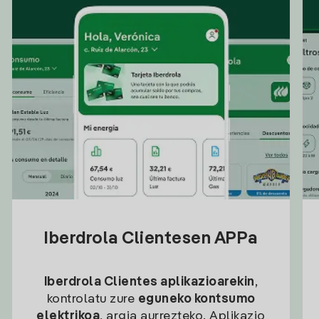
Iberdrola Clientesen APPa
Iberdrola Clientes aplikazioarekin
,
kontrolatu zure
eguneko kontsumo
elektrikoa
, argia aurrezteko. Aplikazio