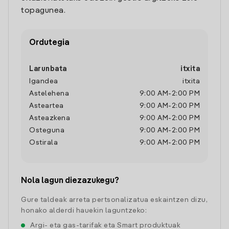
topagunea.
Ordutegia
Larunbata
itxita
Igandea
itxita
Astelehena
9:00 AM
-
2:00 PM
Asteartea
9:00 AM
-
2:00 PM
Asteazkena
9:00 AM
-
2:00 PM
Osteguna
9:00 AM
-
2:00 PM
Ostirala
9:00 AM
-
2:00 PM
Nola lagun diezazukegu?
Gure taldeak arreta pertsonalizatua eskaintzen dizu,
honako alderdi hauekin laguntzeko:
Argi- eta gas-tarifak eta Smart produktuak