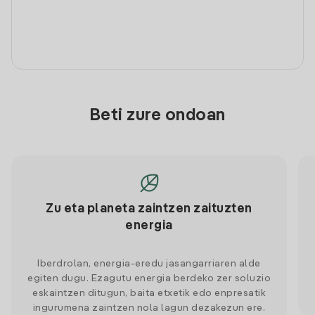
Beti zure ondoan
Zu eta planeta zaintzen zaituzten
energia
Iberdrolan, energia-eredu jasangarriaren alde
egiten dugu. Ezagutu energia berdeko zer soluzio
eskaintzen ditugun, baita etxetik edo enpresatik
ingurumena zaintzen nola lagun dezakezun ere.