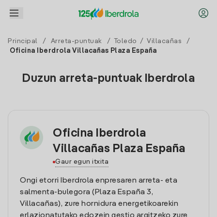
Principal
/
Arreta-puntuak
/
Toledo
/
Villacañas
/
Oficina Iberdrola Villacañas Plaza España
Duzun arreta-puntuak Iberdrola
Oficina Iberdrola
Villacañas Plaza España
Gaur egun itxita
Ongi etorri Iberdrola enpresaren arreta- eta
salmenta-bulegora (Plaza España 3,
Villacañas), zure hornidura energetikoarekin
erlazionatutako edozein gestio argitzeko zure