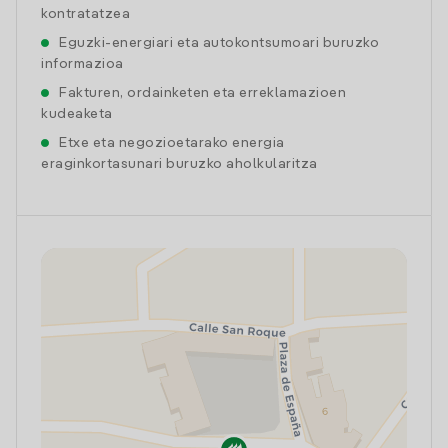
kontratatzea
Eguzki-energiari eta autokontsumoari buruzko
informazioa
Fakturen, ordainketen eta erreklamazioen
kudeaketa
Etxe eta negozioetarako energia
eraginkortasunari buruzko aholkularitza