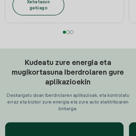
Xehetasun
gehiago
Kudeatu zure energia eta
mugikortasuna Iberdrolaren gure
aplikazioekin
Deskargatu doan Iberdrolaren aplikazioak, eta kontrolatu
erraz eta bizkor zure energia eta zure auto elektrikoaren
birkarga.