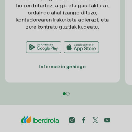
horren bitartez, argi- eta gas-fakturak
ordaindu ahal izango dituzu,
kontadorearen irakurketa adierazi, eta
zure kontratu guztiak kudeatu.
Informazio gehiago