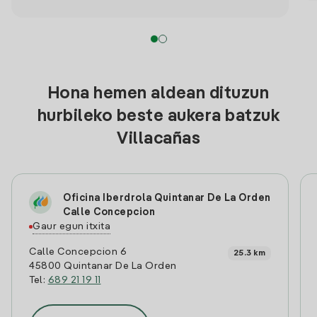
Hona hemen aldean dituzun
hurbileko beste aukera batzuk
Villacañas
Oficina Iberdrola Quintanar De La Orden
Calle Concepcion
Gaur egun itxita
Calle Concepcion 6
25.3 km
45800 Quintanar De La Orden
Tel:
689 21 19 11