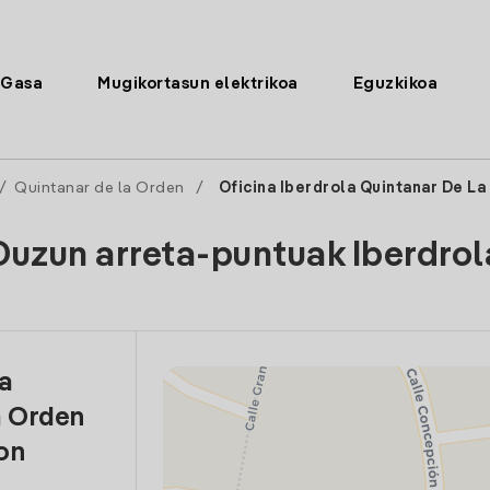
Gasa
Mugikortasun elektrikoa
Eguzkikoa
/
Quintanar de la Orden
/
Oficina Iberdrola Quintanar De L
Duzun arreta-puntuak Iberdrol
la
a Orden
on