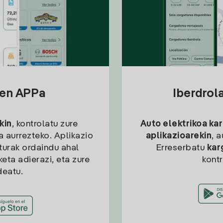
sen APPa
Iberdrol
kin
, kontrolatu zure
Auto elektrikoa ka
ia aurrezteko. Aplikazio
aplikazioarekin
, 
kturak ordaindu ahal
Erreserbatu
kar
eta adierazi, eta zure
kont
deatu.