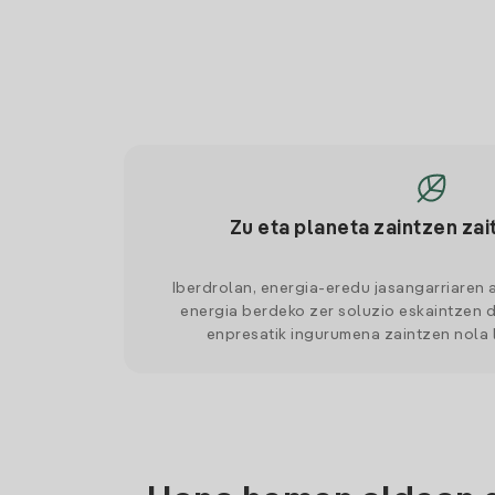
Zu eta planeta zaintzen zai
Iberdrolan, energia-eredu jasangarriaren 
energia berdeko zer soluzio eskaintzen d
enpresatik ingurumena zaintzen nola