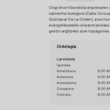
Ongi etorri Iberdrola enpresaren 
salmenta-bulegora (Calle Conce
Quintanar De La Orden), zure hor
energetikoarekin erlazionatutak
gestio argitzeko zure topagunea.
Ordutegia
Larunbata
Igandea
Astelehena
8:00 A
Asteartea
8:00 A
Asteazkena
8:00 A
Osteguna
8:00 A
Ostirala
8:00 A