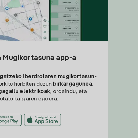
a Mugikortasuna app-a
rgatzeko
Iberdrolaren mugikortasun-
aurkitu hurbilen duzun
birkargagunea
.
gagailu elektrikoak
, ordaindu, eta
rolatu kargaren egoera.