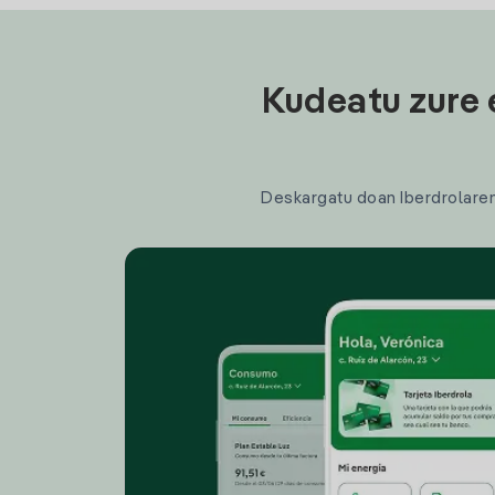
Kudeatu zure 
Deskargatu doan Iberdrolaren a