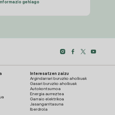
Informazio gehiago
a
Interesatzen zaizu
Argindarrari buruzko aholkuak
Gasari buruzko aholkuak
Autokontsumoa
Energia aurreztea
lua
Garraio elektrikoa
Jasangarritasuna
Iberdrola