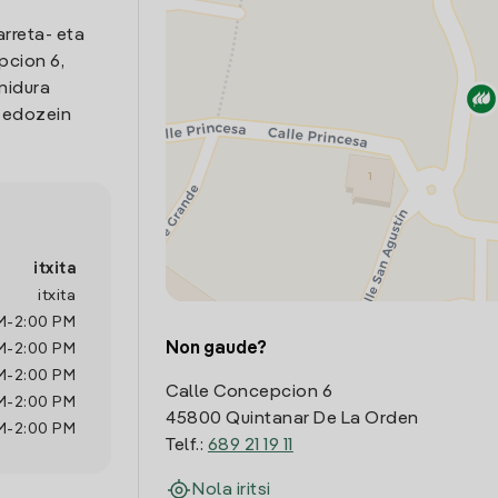
arreta- eta
pcion 6,
nidura
o edozein
itxita
itxita
M
-
2:00 PM
Non gaude?
M
-
2:00 PM
M
-
2:00 PM
Calle Concepcion 6
M
-
2:00 PM
45800 Quintanar De La Orden
M
-
2:00 PM
Telf.:
689 21 19 11
Nola iritsi