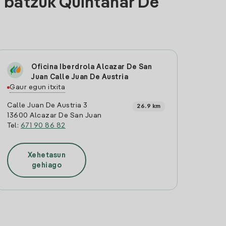
 batzuk Quintanar De
Oficina Iberdrola Alcazar De San
Juan Calle Juan De Austria
Gaur egun itxita
Calle Juan De Austria 3
26.9 km
13600 Alcazar De San Juan
Tel:
671 90 86 82
Xehetasun
gehiago