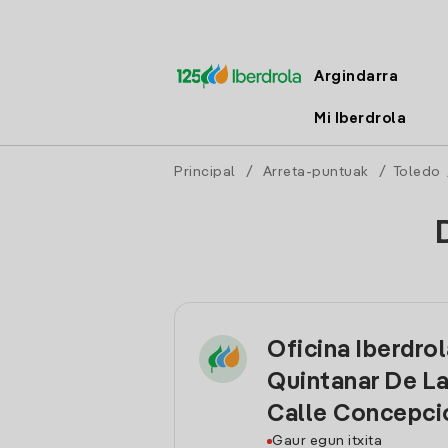
Argindarra
Mi Iberdrola
Principal
/
Arreta-puntuak
/
Toledo
Oficina Iberdro
Quintanar De L
Calle Concepci
Gaur egun itxita