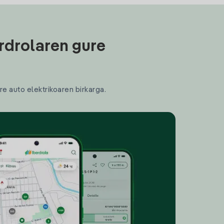
rdrolaren gure
re auto elektrikoaren birkarga.