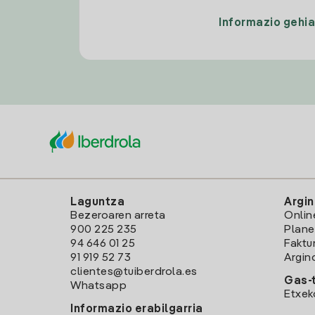
Informazio gehi
Laguntza
Argin
Bezeroaren arreta
Onlin
900 225 235
Plane
94 646 01 25
Faktu
91 919 52 73
Argin
clientes@tuiberdrola.es
Gas-t
Whatsapp
Etxek
Informazio erabilgarria