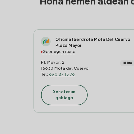
Hona hemen aldean d
Oficina Iberdrola Mota Del Cuervo
Plaza Mayor
Gaur egun itxita
Pl. Mayor, 2
18 km
16630 Mota del Cuervo
Tel:
690 87 15 76
Xehetasun
gehiago