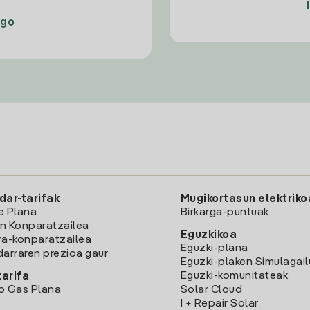
ago
dar-tarifak
Mugikortasun elektriko
e Plana
Birkarga-puntuak
n Konparatzailea
Eguzkikoa
ra-konparatzailea
Eguzki-plana
darraren prezioa gaur
Eguzki-plaken Simulagai
Eguzki-komunitateak
arifa
o Gas Plana
Solar Cloud
I + Repair Solar