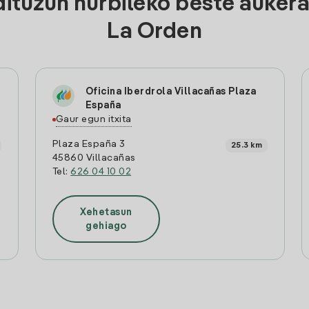
ituzun hurbileko beste aukera
La Orden
Oficina Iberdrola Villacañas Plaza
España
Gaur egun itxita
Plaza España 3
25.3 km
45860 Villacañas
Tel:
626 04 10 02
Xehetasun
gehiago