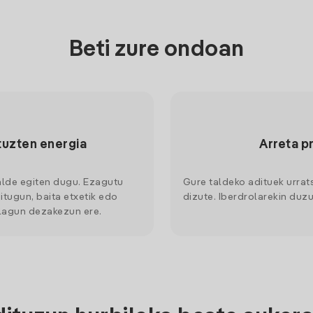
Beti zure ondoan
tuzten energia
Arreta p
alde egiten dugu. Ezagutu
Gure taldeko adituek urrat
itugun, baita etxetik edo
dizute. Iberdrolarekin duzu
 lagun dezakezun ere.