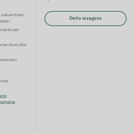
a eskaintzen
Deitu iezaguzu
zeko:
roduktuak
moari buruzko
amazioen
itza
atzi
ipamena