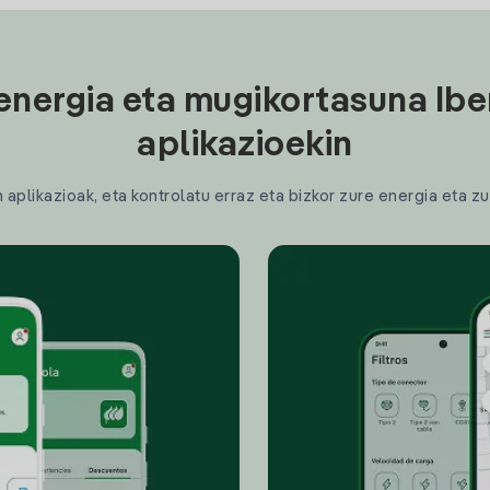
energia eta mugikortasuna Ibe
aplikazioekin
plikazioak, eta kontrolatu erraz eta bizkor zure energia eta zu