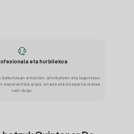
rofesionala eta hurbilekoa
s bakoitzean entzuten, aholkatzen eta laguntzen
n esperientzia argia, erraza eta pozgarria izatea
nahi dugu.