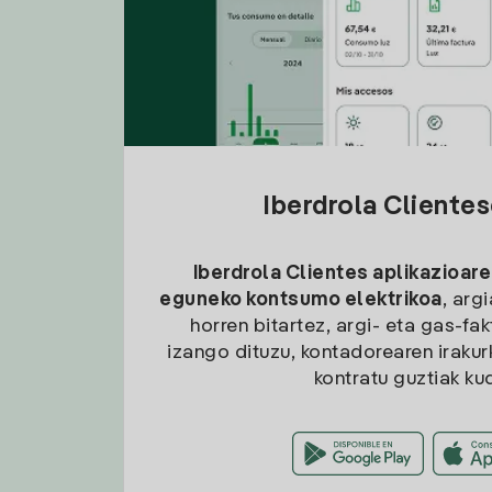
Iberdrola Cliente
Iberdrola Clientes aplikazioare
eguneko kontsumo elektrikoa
, arg
horren bitartez, argi- eta gas-fa
izango dituzu, kontadorearen irakurk
kontratu guztiak ku