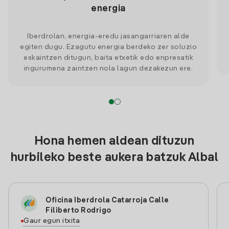
energia
Iberdrolan, energia-eredu jasangarriaren alde
egiten dugu. Ezagutu energia berdeko zer soluzio
eskaintzen ditugun, baita etxetik edo enpresatik
ingurumena zaintzen nola lagun dezakezun ere.
Hona hemen aldean dituzun
hurbileko beste aukera batzuk Albal
Oficina Iberdrola Catarroja Calle
Filiberto Rodrigo
Gaur egun itxita