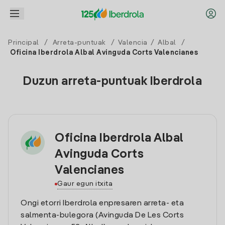
Principal
/
Arreta-puntuak
/
Valencia
/
Albal
/
Oficina Iberdrola Albal Avinguda Corts Valencianes
Duzun arreta-puntuak Iberdrola
Oficina Iberdrola Albal
Avinguda Corts
Valencianes
Gaur egun itxita
Ongi etorri Iberdrola enpresaren arreta- eta
salmenta-bulegora (Avinguda De Les Corts