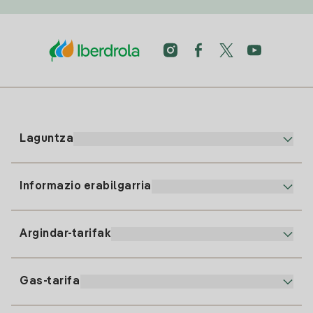
Laguntza
Informazio erabilgarria
Bezeroaren arreta
900 225 235
Argindar-tarifak
Gure App-a
94 646 01 25
Faktura Elektronikoa
91 919 52 73
Gas-tarifa
Online Plana
Argiaren alta
clientes@tuiberdrola.es