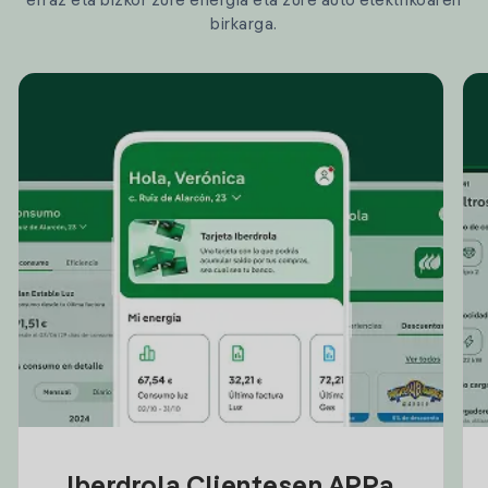
erraz eta bizkor zure energia eta zure auto elektrikoaren
birkarga.