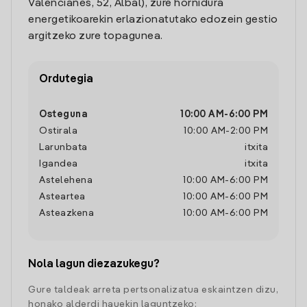
Valencianes, 52, Albal), zure hornidura
energetikoarekin erlazionatutako edozein gestio
argitzeko zure topagunea.
Ordutegia
Osteguna
10:00 AM
-
6:00 PM
Ostirala
10:00 AM
-
2:00 PM
Larunbata
itxita
Igandea
itxita
Astelehena
10:00 AM
-
6:00 PM
Asteartea
10:00 AM
-
6:00 PM
Asteazkena
10:00 AM
-
6:00 PM
Nola lagun diezazukegu?
Gure taldeak arreta pertsonalizatua eskaintzen dizu,
honako alderdi hauekin laguntzeko: