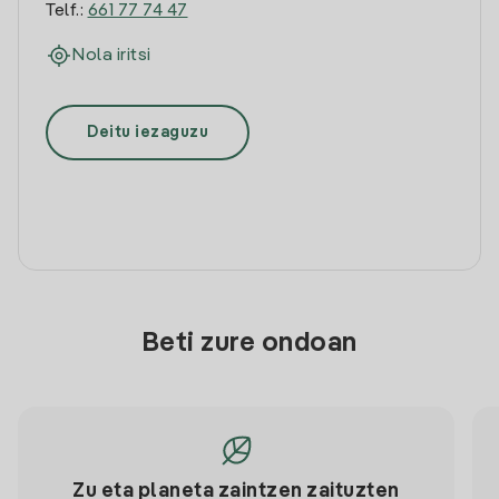
Telf.:
661 77 74 47
Nola iritsi
Deitu iezaguzu
Beti zure ondoan
Zu eta planeta zaintzen zaituzten