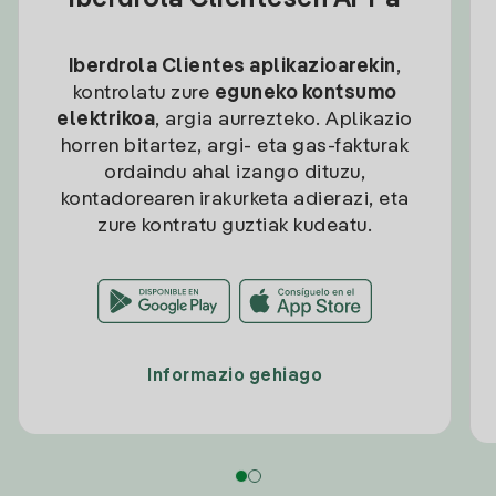
Iberdrola Clientesen APPa
Iberdrola Clientes aplikazioarekin
,
kontrolatu zure
eguneko kontsumo
elektrikoa
, argia aurrezteko. Aplikazio
horren bitartez, argi- eta gas-fakturak
ordaindu ahal izango dituzu,
kontadorearen irakurketa adierazi, eta
zure kontratu guztiak kudeatu.
Informazio gehiago