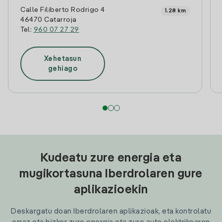
Calle Filiberto Rodrigo 4
1.28 km
46470 Catarroja
Tel:
960 07 27 29
Xehetasun
gehiago
Kudeatu zure energia eta
mugikortasuna Iberdrolaren gure
aplikazioekin
Deskargatu doan Iberdrolaren aplikazioak, eta kontrolatu