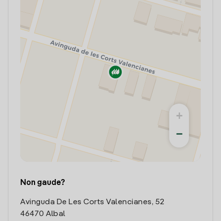
+
−
Non gaude?
Avinguda De Les Corts Valencianes, 52
46470 Albal