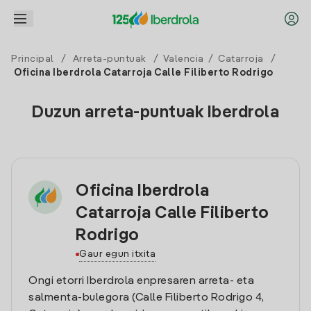
Principal
/
Arreta-puntuak
/
Valencia
/
Catarroja
/
Oficina Iberdrola Catarroja Calle Filiberto Rodrigo
Duzun arreta-puntuak Iberdrola
Oficina Iberdrola
Catarroja Calle Filiberto
Rodrigo
Gaur egun itxita
Ongi etorri Iberdrola enpresaren arreta- eta
salmenta-bulegora (Calle Filiberto Rodrigo 4,