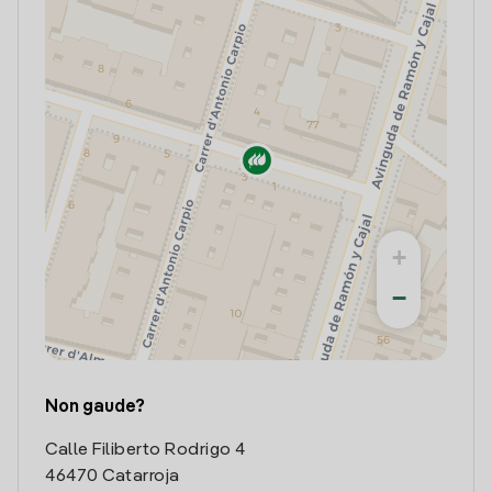
+
−
Non gaude?
Calle Filiberto Rodrigo 4
46470 Catarroja