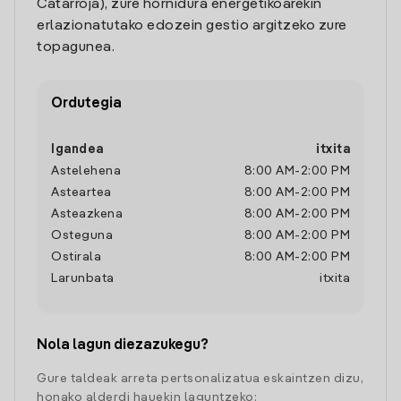
Catarroja), zure hornidura energetikoarekin
erlazionatutako edozein gestio argitzeko zure
topagunea.
Ordutegia
Igandea
itxita
Astelehena
8:00 AM
-
2:00 PM
Asteartea
8:00 AM
-
2:00 PM
Asteazkena
8:00 AM
-
2:00 PM
Osteguna
8:00 AM
-
2:00 PM
Ostirala
8:00 AM
-
2:00 PM
Larunbata
itxita
Nola lagun diezazukegu?
Gure taldeak arreta pertsonalizatua eskaintzen dizu,
honako alderdi hauekin laguntzeko: