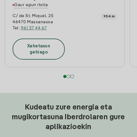
Gaur egun itxita
C/ de St. Miquel, 25
954 m
46470 Massanassa
Tel:
961 37 44 67
Xehetasun
gehiago
Kudeatu zure energia eta
mugikortasuna Iberdrolaren gure
aplikazioekin