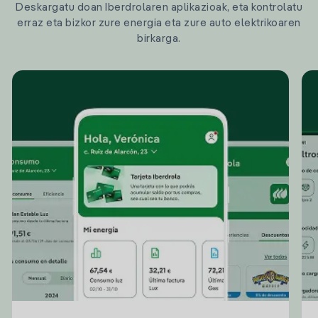
Deskargatu doan Iberdrolaren aplikazioak, eta kontrolatu
erraz eta bizkor zure energia eta zure auto elektrikoaren
birkarga.