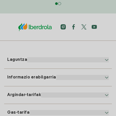
Laguntza
Informazio erabilgarria
Bezeroaren arreta
900 225 235
Argindar-tarifak
Gure App-a
94 646 01 25
Faktura Elektronikoa
91 919 52 73
Gas-tarifa