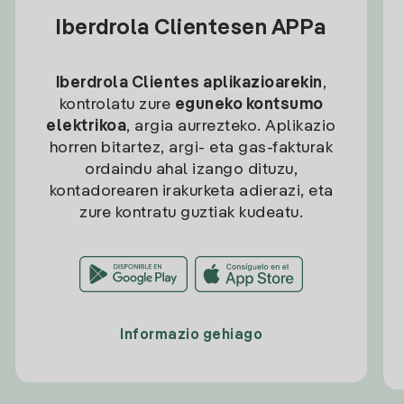
Iberdrola Clientesen APPa
Iberdrola Clientes aplikazioarekin
,
kontrolatu zure
eguneko kontsumo
elektrikoa
, argia aurrezteko. Aplikazio
horren bitartez, argi- eta gas-fakturak
ordaindu ahal izango dituzu,
kontadorearen irakurketa adierazi, eta
zure kontratu guztiak kudeatu.
Informazio gehiago