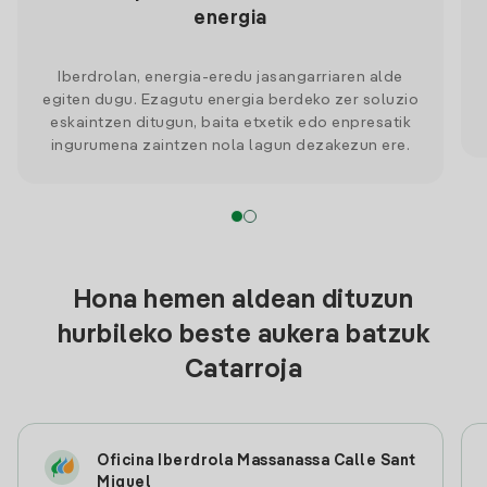
energia
Iberdrolan, energia-eredu jasangarriaren alde
egiten dugu. Ezagutu energia berdeko zer soluzio
eskaintzen ditugun, baita etxetik edo enpresatik
ingurumena zaintzen nola lagun dezakezun ere.
Hona hemen aldean dituzun
hurbileko beste aukera batzuk
Catarroja
Oficina Iberdrola Massanassa Calle Sant
Miquel