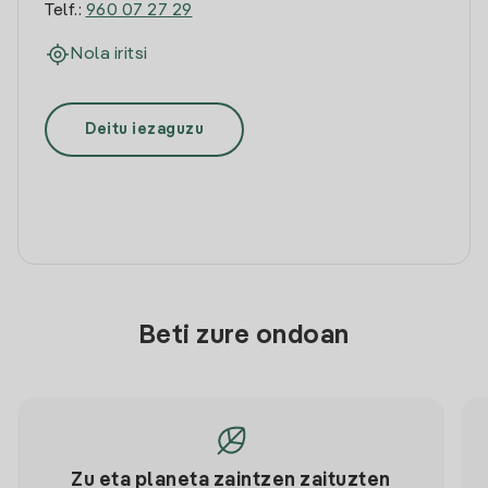
Telf.:
960 07 27 29
Nola iritsi
Deitu iezaguzu
Beti zure ondoan
Zu eta planeta zaintzen zaituzten