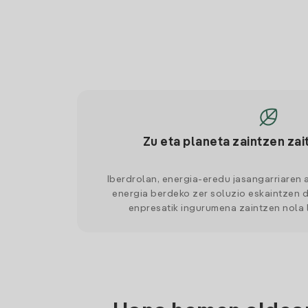
Zu eta planeta zaintzen zai
Iberdrolan, energia-eredu jasangarriaren 
energia berdeko zer soluzio eskaintzen d
enpresatik ingurumena zaintzen nola