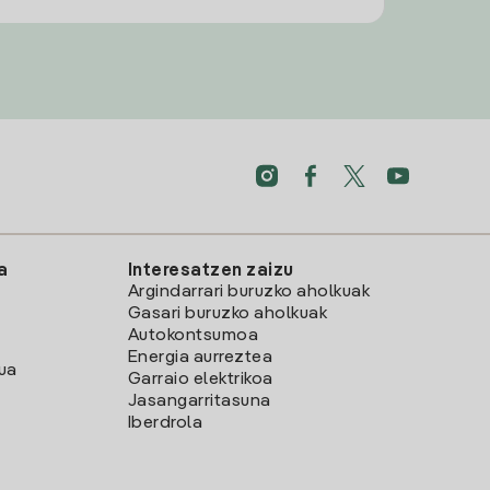
a
Interesatzen zaizu
Argindarrari buruzko aholkuak
Gasari buruzko aholkuak
Autokontsumoa
Energia aurreztea
lua
Garraio elektrikoa
Jasangarritasuna
Iberdrola