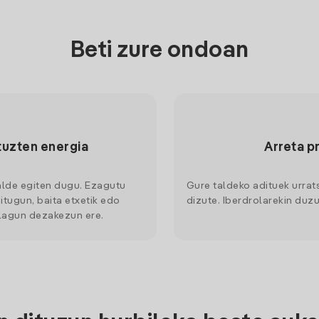
Beti zure ondoan
tuzten energia
Arreta p
alde egiten dugu. Ezagutu
Gure taldeko adituek urrat
itugun, baita etxetik edo
dizute. Iberdrolarekin duzu
 lagun dezakezun ere.