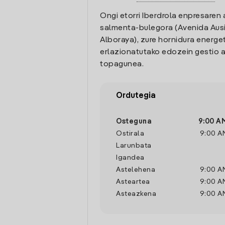
Ongi etorri Iberdrola enpresaren 
salmenta-bulegora (Avenida Ausi
Alboraya), zure hornidura energet
erlazionatutako edozein gestio a
topagunea.
Ordutegia
Osteguna
9:00 A
Ostirala
9:00 A
Larunbata
Igandea
Astelehena
9:00 A
Asteartea
9:00 A
Asteazkena
9:00 A