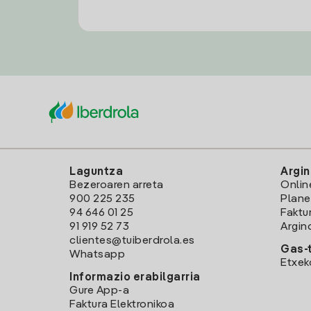
Laguntza
Argin
Bezeroaren arreta
Onlin
900 225 235
Plane
94 646 01 25
Faktu
91 919 52 73
Argin
clientes@tuiberdrola.es
Gas-t
Whatsapp
Etxek
Informazio erabilgarria
Gure App-a
Faktura Elektronikoa