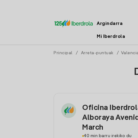
Argindarra
Mi Iberdrola
Principal
/
Arreta-puntuak
/
Valenci
Oficina Iberdro
Alboraya Aveni
March
40 min barru irekiko du