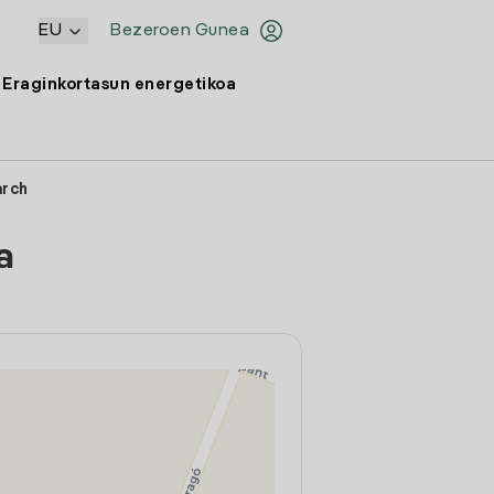
EU
Bezeroen Gunea
Eraginkortasun energetikoa
arch
a