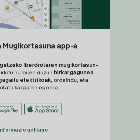
a Mugikortasuna app-a
rgatzeko
Iberdrolaren mugikortasun-
aurkitu hurbilen duzun
birkargagunea
.
gagailu elektrikoak
, ordaindu, eta
rolatu kargaren egoera.
Informazio gehiago