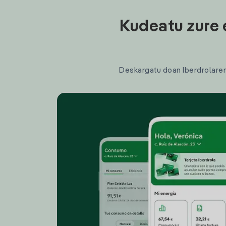
Kudeatu zure 
Deskargatu doan Iberdrolaren a