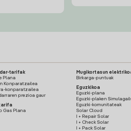
dar-tarifak
Mugikortasun elektriko
e Plana
Birkarga-puntuak
n Konparatzailea
Eguzkikoa
ra-konparatzailea
Eguzki-plana
darraren prezioa gaur
Eguzki-plaken Simulagai
Eguzki-komunitateak
arifa
o Gas Plana
Solar Cloud
I + Repair Solar
I + Check Solar
I + Pack Solar