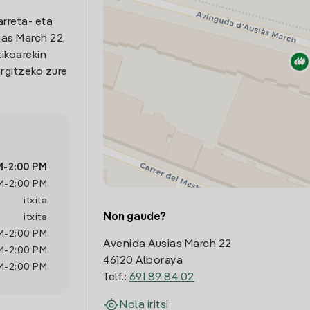
arreta- eta
as March 22,
ikoarekin
rgitzeko zure
M
-
2:00 PM
M
-
2:00 PM
itxita
Non gaude?
itxita
M
-
2:00 PM
Avenida Ausias March 22
M
-
2:00 PM
46120 Alboraya
M
-
2:00 PM
Telf.:
691 89 84 02
Nola iritsi