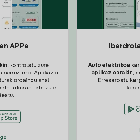
sen APPa
Iberdrol
kin
, kontrolatu zure
Auto elektrikoa ka
ia aurrezteko. Aplikazio
aplikazioarekin
, 
kturak ordaindu ahal
Erreserbatu
kar
eta adierazi, eta zure
kont
deatu.
ago