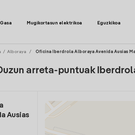
Gasa
Mugikortasun elektrikoa
Eguzkikoa
a
/
Alboraya
/
Oficina Iberdrola Alboraya Avenida Ausias M
Duzun arreta-puntuak Iberdrol
la
da Ausias