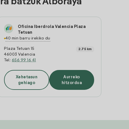
ra batzuk Alboraya
Oficina Iberdrola Valencia Plaza
Tetuan
40 min barru irekiko du
Plaza Tetuan 15
2.75 km
46003 Valencia
Tel:
656 99 16 41
Xehetasun
Aurreko
gehiago
hitzordua