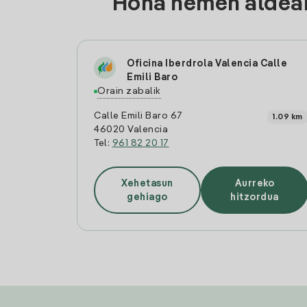
Hona hemen aldean
Oficina Iberdrola Valencia Calle
Emili Baro
Orain zabalik
Calle Emili Baro 67
1.09 km
46020 Valencia
Tel:
961 82 20 17
Xehetasun
Aurreko
gehiago
hitzordua