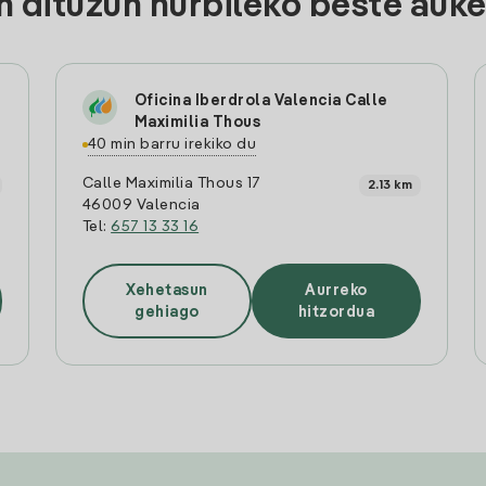
 dituzun hurbileko beste auke
Oficina Iberdrola Valencia Calle
Maximilia Thous
40 min barru irekiko du
Calle Maximilia Thous 17
2.13 km
46009 Valencia
Tel:
657 13 33 16
Xehetasun
Aurreko
gehiago
hitzordua