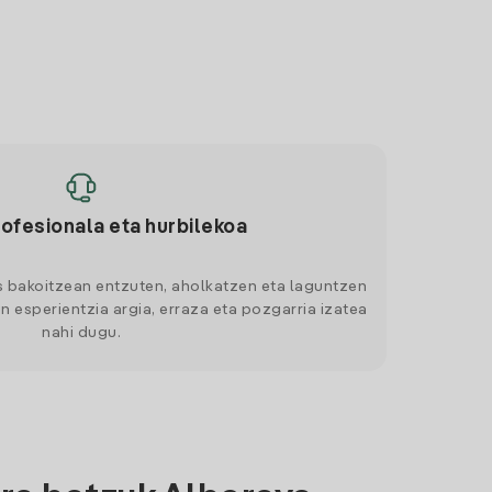
rofesionala eta hurbilekoa
s bakoitzean entzuten, aholkatzen eta laguntzen
n esperientzia argia, erraza eta pozgarria izatea
nahi dugu.