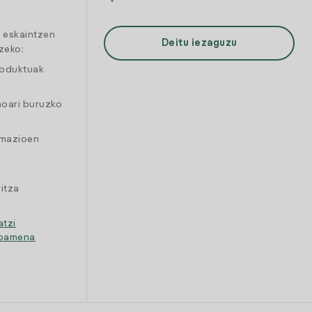
a eskaintzen
Deitu iezaguzu
zeko:
roduktuak
moari buruzko
amazioen
itza
atzi
ipamena