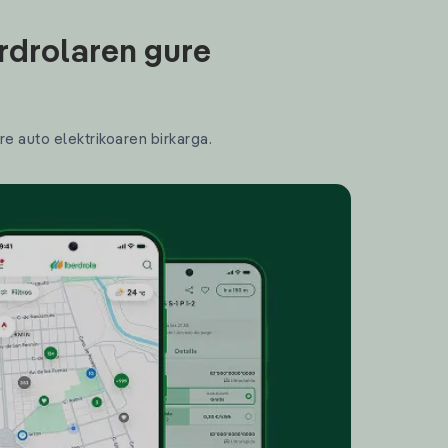
rdrolaren gure
re auto elektrikoaren birkarga.