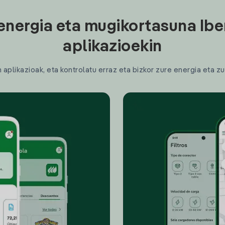
energia eta mugikortasuna Ibe
aplikazioekin
plikazioak, eta kontrolatu erraz eta bizkor zure energia eta zu