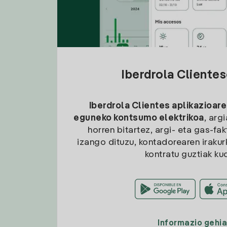
Iberdrola Cliente
Iberdrola Clientes aplikazioare
eguneko kontsumo elektrikoa
, arg
horren bitartez, argi- eta gas-fa
izango dituzu, kontadorearen irakurk
kontratu guztiak ku
Informazio gehi