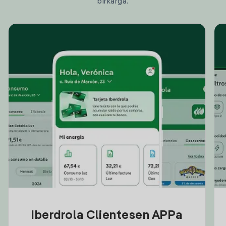
birkarga.
Iberdrola Clientesen APPa