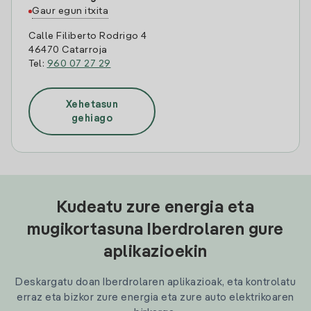
Gaur egun itxita
Calle Filiberto Rodrigo 4
46470 Catarroja
Tel:
960 07 27 29
Xehetasun
gehiago
Kudeatu zure energia eta
mugikortasuna Iberdrolaren gure
aplikazioekin
Deskargatu doan Iberdrolaren aplikazioak, eta kontrolatu
erraz eta bizkor zure energia eta zure auto elektrikoaren