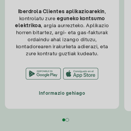
Iberdrola Clientes aplikazioarekin
,
kontrolatu zure
eguneko kontsumo
elektrikoa
, argia aurrezteko. Aplikazio
horren bitartez, argi- eta gas-fakturak
ordaindu ahal izango dituzu,
kontadorearen irakurketa adierazi, eta
zure kontratu guztiak kudeatu.
Informazio gehiago