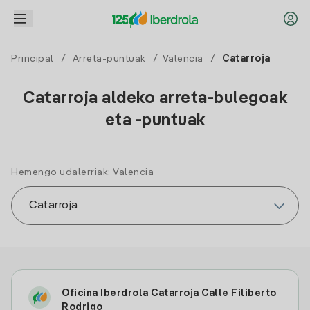
Principal
/
Arreta-puntuak
/
Valencia
/
Catarroja
Catarroja aldeko arreta-bulegoak
eta -puntuak
Hemengo udalerriak: Valencia
Oficina Iberdrola Catarroja Calle Filiberto
Rodrigo