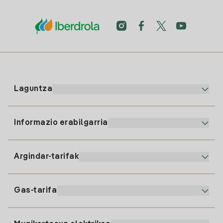
Laguntza
Informazio erabilgarria
Bezeroaren arreta
900 225 235
Argindar-tarifak
Gure App-a
94 646 01 25
Faktura Elektronikoa
91 919 52 73
Gas-tarifa
Online Plana
Argiaren alta
clientes@tuiberdrola.es
Planen Konparatzailea