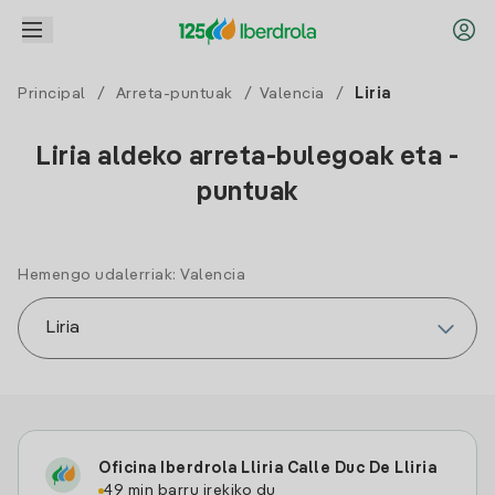
Principal
/
Arreta-puntuak
/
Valencia
/
Liria
Liria aldeko arreta-bulegoak eta -
puntuak
Hemengo udalerriak: Valencia
Oficina Iberdrola Lliria Calle Duc De Lliria
49 min barru irekiko du