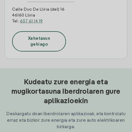
Calle Duc De Lliria (del) 16
46160 Lliria
Tel:
637 61 14 19
Xehetasun
gehiago
Kudeatu zure energia eta
mugikortasuna Iberdrolaren gure
aplikazioekin
Deskargatu doan Iberdrolaren aplikazioak, eta kontrolatu
erraz eta bizkor zure energia eta zure auto elektrikoaren
birkarga.