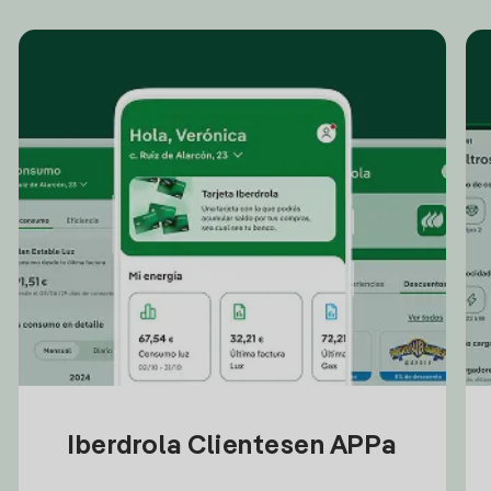
Iberdrola Clientesen APPa