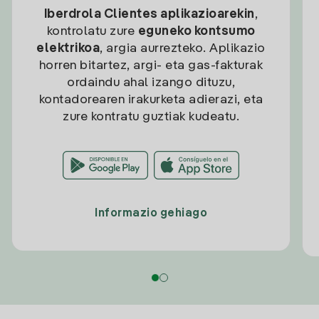
Iberdrola Clientes aplikazioarekin
,
kontrolatu zure
eguneko kontsumo
elektrikoa
, argia aurrezteko. Aplikazio
horren bitartez, argi- eta gas-fakturak
ordaindu ahal izango dituzu,
kontadorearen irakurketa adierazi, eta
zure kontratu guztiak kudeatu.
Informazio gehiago