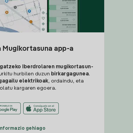
a Mugikortasuna app-a
rgatzeko
Iberdrolaren mugikortasun-
aurkitu hurbilen duzun
birkargagunea
.
gagailu elektrikoak
, ordaindu, eta
rolatu kargaren egoera.
Informazio gehiago