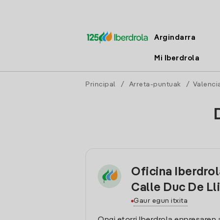
Argindarra
Mi Iberdrola
Principal
/
Arreta-puntuak
/
Valenci
Oficina Iberdrola
Calle Duc De Lli
Gaur egun itxita