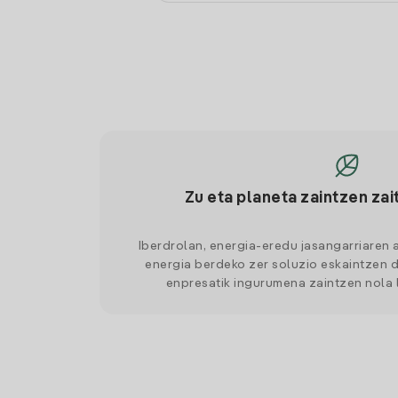
Zu eta planeta zaintzen zai
Iberdrolan, energia-eredu jasangarriaren 
energia berdeko zer soluzio eskaintzen d
enpresatik ingurumena zaintzen nola