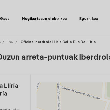
Gasa
Mugikortasun elektrikoa
Eguzkikoa
a
/
Liria
/
Oficina Iberdrola Lliria Calle Duc De Lliria
Duzun arreta-puntuak Iberdrol
 Lliria
ria