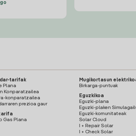
ago
dar-tarifak
Mugikortasun elektriko
e Plana
Birkarga-puntuak
n Konparatzailea
Eguzkikoa
ra-konparatzailea
Eguzki-plana
darraren prezioa gaur
Eguzki-plaken Simulagai
Eguzki-komunitateak
arifa
o Gas Plana
Solar Cloud
I + Repair Solar
I + Check Solar