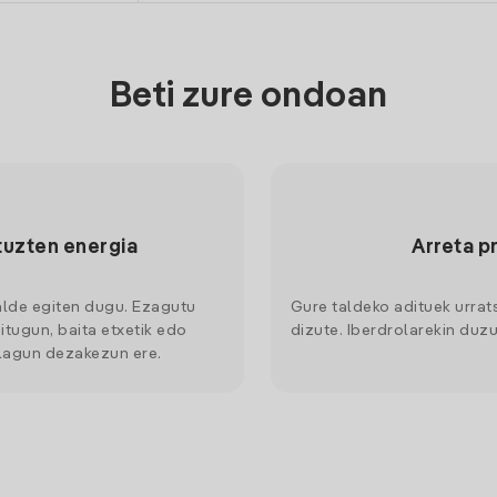
Beti zure ondoan
tuzten energia
Arreta p
alde egiten dugu. Ezagutu
Gure taldeko adituek urrat
itugun, baita etxetik edo
dizute. Iberdrolarekin duzu
 lagun dezakezun ere.