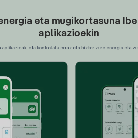
energia eta mugikortasuna Ibe
aplikazioekin
plikazioak, eta kontrolatu erraz eta bizkor zure energia eta zu