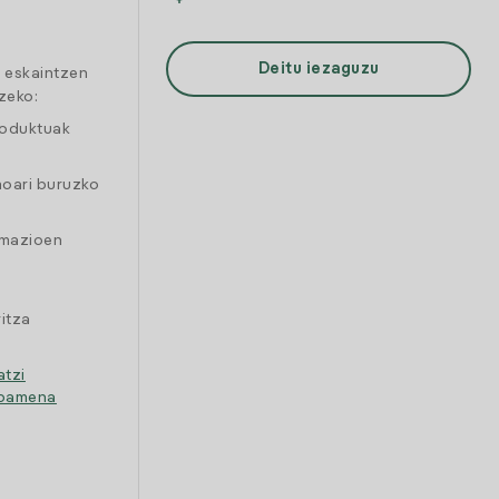
Deitu iezaguzu
a eskaintzen
zeko:
roduktuak
moari buruzko
amazioen
itza
atzi
ipamena