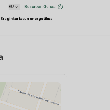
EU
Bezeroen Gunea
Eraginkortasun energetikoa
a