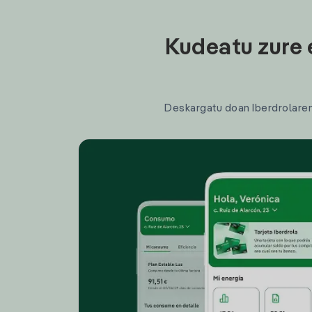
Kudeatu zure 
Deskargatu doan Iberdrolaren a