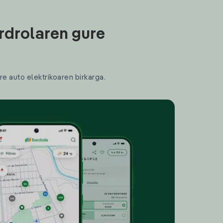
rdrolaren gure
re auto elektrikoaren birkarga.