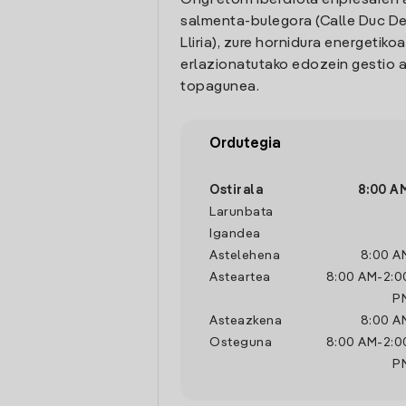
Ongi etorri Iberdrola enpresaren 
salmenta-bulegora (Calle Duc De Ll
Lliria), zure hornidura energetikoa
erlazionatutako edozein gestio a
topagunea.
Ordutegia
Ostirala
8:00 A
Larunbata
Igandea
Astelehena
8:00 A
Asteartea
8:00 AM
-
2:0
P
Asteazkena
8:00 A
Osteguna
8:00 AM
-
2:0
P