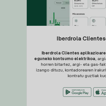
Iberdrola Cliente
Iberdrola Clientes aplikazioare
eguneko kontsumo elektrikoa
, arg
horren bitartez, argi- eta gas-fa
izango dituzu, kontadorearen irakurk
kontratu guztiak ku