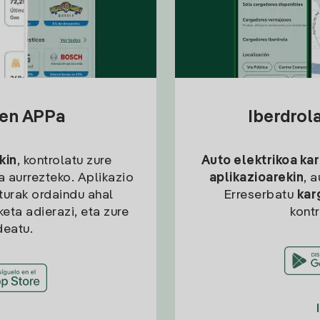
sen APPa
Iberdrol
kin
, kontrolatu zure
Auto elektrikoa ka
ia aurrezteko. Aplikazio
aplikazioarekin
, 
kturak ordaindu ahal
Erreserbatu
kar
eta adierazi, eta zure
kont
deatu.