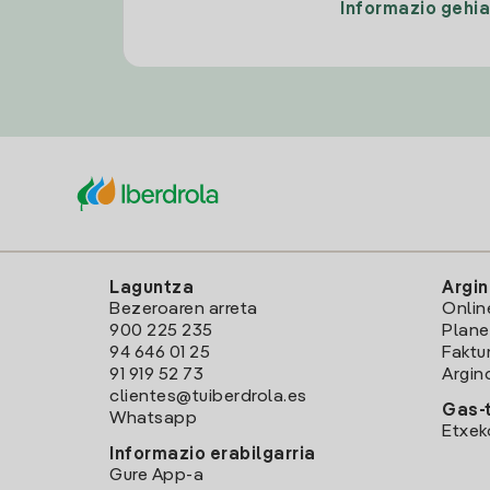
Informazio gehi
Laguntza
Argin
Bezeroaren arreta
Onlin
900 225 235
Plane
94 646 01 25
Faktu
91 919 52 73
Argin
clientes@tuiberdrola.es
Gas-t
Whatsapp
Etxek
Informazio erabilgarria
Gure App-a