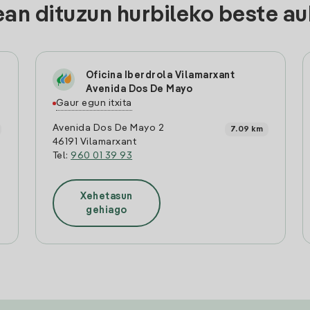
n dituzun hurbileko beste auk
Oficina Iberdrola Vilamarxant
Avenida Dos De Mayo
Gaur egun itxita
Avenida Dos De Mayo 2
7.09 km
46191 Vilamarxant
Tel:
960 01 39 93
Xehetasun
gehiago