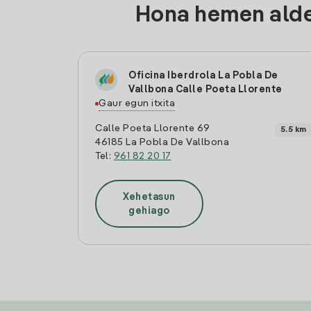
Hona hemen aldea
Oficina Iberdrola La Pobla De
Vallbona Calle Poeta Llorente
Gaur egun itxita
Calle Poeta Llorente 69
5.5 km
46185 La Pobla De Vallbona
Tel:
961 82 20 17
Xehetasun
gehiago