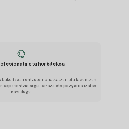
rofesionala eta hurbilekoa
s bakoitzean entzuten, aholkatzen eta laguntzen
n esperientzia argia, erraza eta pozgarria izatea
nahi dugu.