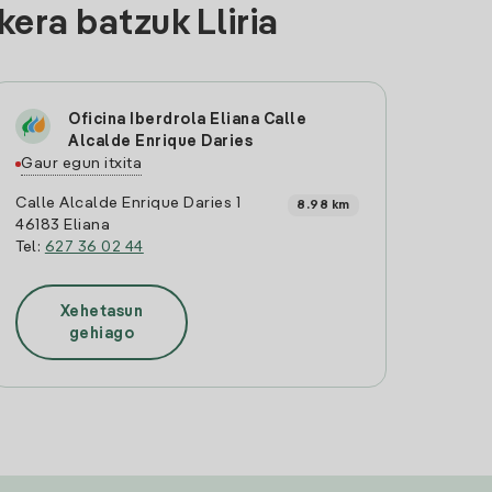
era batzuk Lliria
Oficina Iberdrola Eliana Calle
Alcalde Enrique Daries
Gaur egun itxita
Calle Alcalde Enrique Daries 1
8.98 km
46183 Eliana
Tel:
627 36 02 44
Xehetasun
gehiago