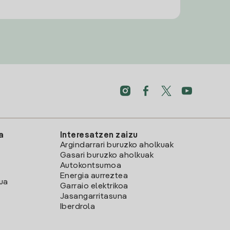
a
Interesatzen zaizu
Argindarrari buruzko aholkuak
Gasari buruzko aholkuak
Autokontsumoa
Energia aurreztea
lua
Garraio elektrikoa
Jasangarritasuna
Iberdrola