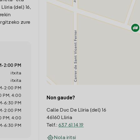
arreta- eta
iria (del) 16,
rekin
rgitzeko zure
M
-
2:00 PM
itxita
itxita
M
-
2:00 PM
0 PM
,
4:00
Non gaude?
M
-
6:30 PM
Calle Duc De Lliria (del) 16
M
-
2:00 PM
46160 Lliria
0 PM
,
4:00
Telf.:
637 61 14 19
M
-
6:30 PM
Nola iritsi