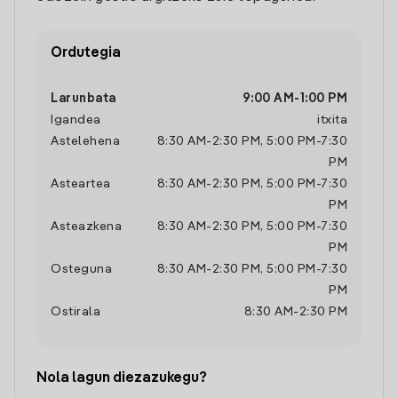
Ordutegia
Larunbata
9:00 AM
-
1:00 PM
Igandea
itxita
Astelehena
8:30 AM
-
2:30 PM
,
5:00 PM
-
7:30
PM
Asteartea
8:30 AM
-
2:30 PM
,
5:00 PM
-
7:30
PM
Asteazkena
8:30 AM
-
2:30 PM
,
5:00 PM
-
7:30
PM
Osteguna
8:30 AM
-
2:30 PM
,
5:00 PM
-
7:30
PM
Ostirala
8:30 AM
-
2:30 PM
Nola lagun diezazukegu?