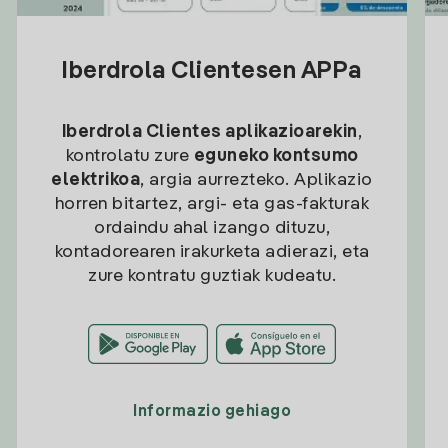
Iberdrola Clientesen APPa
Iberdrola Clientes aplikazioarekin
,
kontrolatu zure
eguneko kontsumo
elektrikoa
, argia aurrezteko. Aplikazio
horren bitartez, argi- eta gas-fakturak
ordaindu ahal izango dituzu,
kontadorearen irakurketa adierazi, eta
zure kontratu guztiak kudeatu.
Informazio gehiago