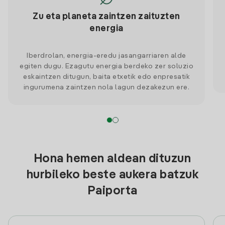
Zu eta planeta zaintzen zaituzten
energia
Iberdrolan, energia-eredu jasangarriaren alde
egiten dugu. Ezagutu energia berdeko zer soluzio
eskaintzen ditugun, baita etxetik edo enpresatik
ingurumena zaintzen nola lagun dezakezun ere.
Hona hemen aldean dituzun
hurbileko beste aukera batzuk
Paiporta