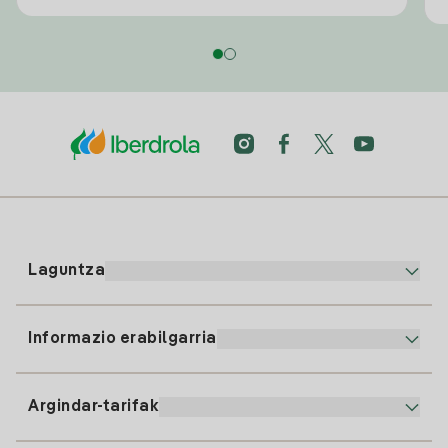
Laguntza
Informazio erabilgarria
Bezeroaren arreta
900 225 235
Argindar-tarifak
Gure App-a
94 646 01 25