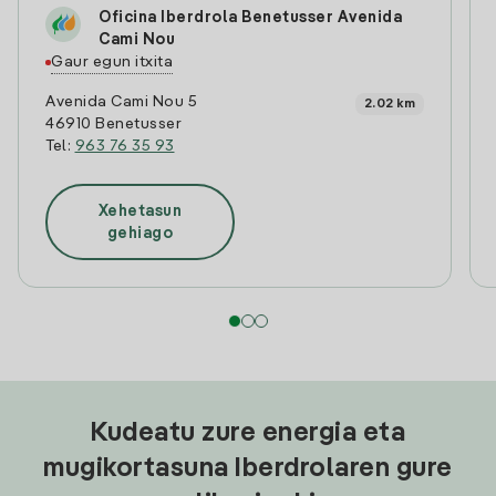
Oficina Iberdrola Benetusser Avenida
Cami Nou
Gaur egun itxita
Avenida Cami Nou 5
2.02 km
46910 Benetusser
Tel:
963 76 35 93
Xehetasun
gehiago
Kudeatu zure energia eta
mugikortasuna Iberdrolaren gure