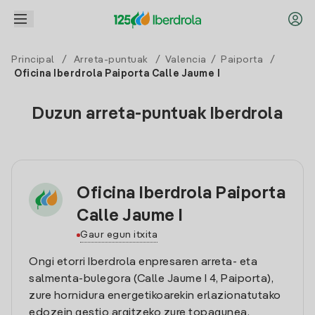
Principal
/
Arreta-puntuak
/
Valencia
/
Paiporta
/
Oficina Iberdrola Paiporta Calle Jaume I
Duzun arreta-puntuak Iberdrola
Oficina Iberdrola Paiporta
Calle Jaume I
Gaur egun itxita
Ongi etorri Iberdrola enpresaren arreta- eta
salmenta-bulegora (Calle Jaume I 4, Paiporta),
zure hornidura energetikoarekin erlazionatutako
edozein gestio argitzeko zure topagunea.