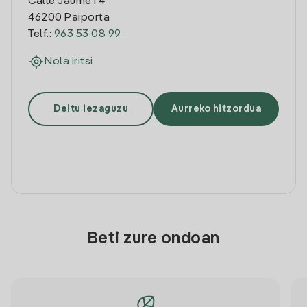
Calle Jaume I 4
46200 Paiporta
Telf.:
963 53 08 99
Nola iritsi
Deitu iezaguzu
Aurreko hitzordua
Beti zure ondoan