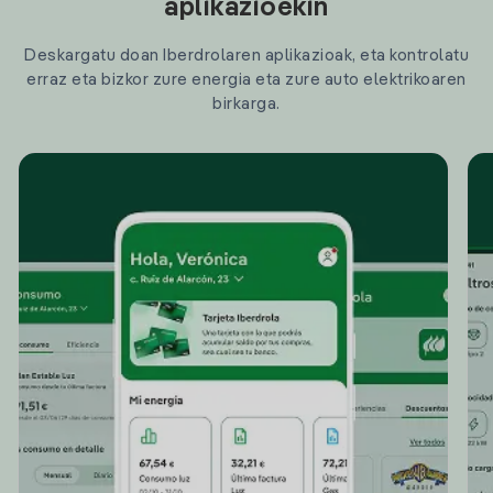
aplikazioekin
Deskargatu doan Iberdrolaren aplikazioak, eta kontrolatu
erraz eta bizkor zure energia eta zure auto elektrikoaren
birkarga.