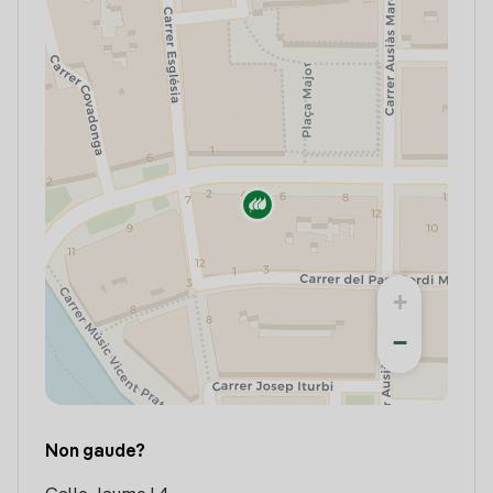
+
−
Non gaude?