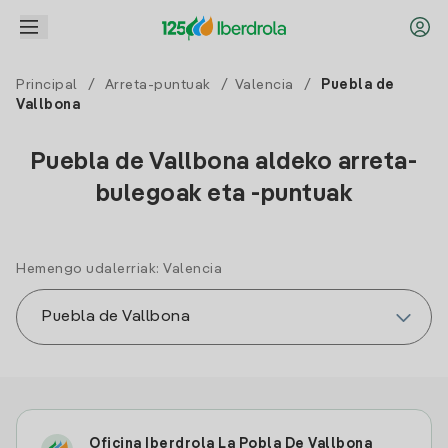
Principal
/
Arreta-puntuak
/
Valencia
/
Puebla de
Vallbona
Puebla de Vallbona aldeko arreta-
bulegoak eta -puntuak
Hemengo udalerriak: Valencia
Oficina Iberdrola La Pobla De Vallbona