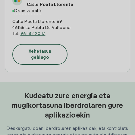
Calle Poeta Llorente
Orain zabalik
Calle Poeta Llorente 69
46185 La Pobla De Vallbona
Tel:
961 82 20 17
Xehetasun
gehiago
Kudeatu zure energia eta
mugikortasuna Iberdrolaren gure
aplikazioekin
Deskargatu doan Iberdrolaren aplikazioak, eta kontrolatu