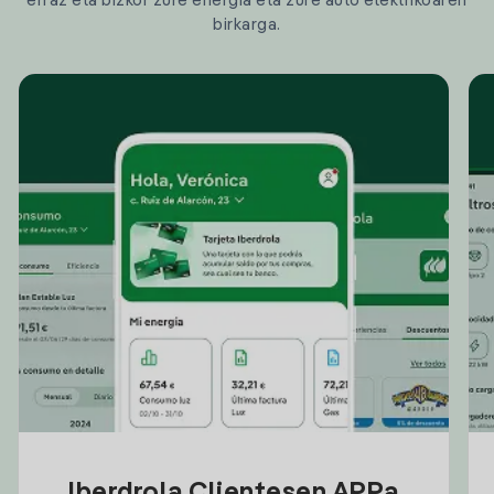
erraz eta bizkor zure energia eta zure auto elektrikoaren
birkarga.