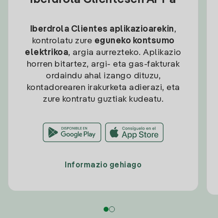
Iberdrola Clientesen APPa
Iberdrola Clientes aplikazioarekin
,
kontrolatu zure
eguneko kontsumo
elektrikoa
, argia aurrezteko. Aplikazio
horren bitartez, argi- eta gas-fakturak
ordaindu ahal izango dituzu,
kontadorearen irakurketa adierazi, eta
zure kontratu guztiak kudeatu.
Informazio gehiago