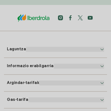
Laguntza
Informazio erabilgarria
Bezeroaren arreta
900 225 235
Argindar-tarifak
Gure App-a
94 646 01 25
Faktura Elektronikoa
91 919 52 73
Gas-tarifa
Online Plana
Argiaren alta
clientes@tuiberdrola.es