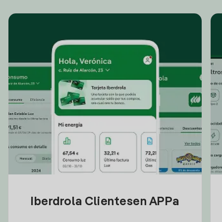
Iberdrola Clientesen APPa