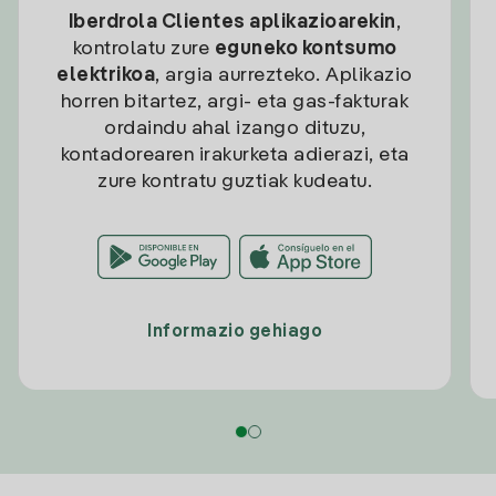
Iberdrola Clientes aplikazioarekin
,
kontrolatu zure
eguneko kontsumo
elektrikoa
, argia aurrezteko. Aplikazio
horren bitartez, argi- eta gas-fakturak
ordaindu ahal izango dituzu,
kontadorearen irakurketa adierazi, eta
zure kontratu guztiak kudeatu.
Informazio gehiago