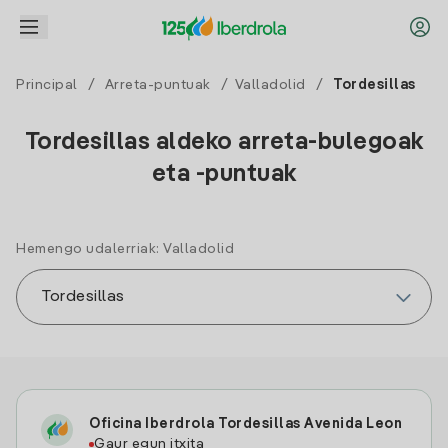
Principal
/
Arreta-puntuak
/
Valladolid
/
Tordesillas
Tordesillas aldeko arreta-bulegoak
eta -puntuak
Hemengo udalerriak: Valladolid
Oficina Iberdrola Tordesillas Avenida Leon
Gaur egun itxita