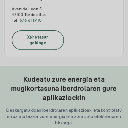
Avenida Leon 5
47100 Tordesillas
Tel:
676 61 19 18
Xehetasun
gehiago
Kudeatu zure energia eta
mugikortasuna Iberdrolaren gure
aplikazioekin
Deskargatu doan Iberdrolaren aplikazioak, eta kontrolatu
erraz eta bizkor zure energia eta zure auto elektrikoaren
birkarga.