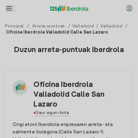
Principal
/
Arreta-puntuak
/
Valladolid
/
Valladolid
/
Oficina Iberdrola Valladolid Calle San Lazaro
Duzun arreta-puntuak Iberdrola
Oficina Iberdrola
Valladolid Calle San
Lazaro
Gaur egun itxita
Ongi etorri Iberdrola enpresaren arreta- eta
salmenta-bulegora (Calle San Lazaro 9,