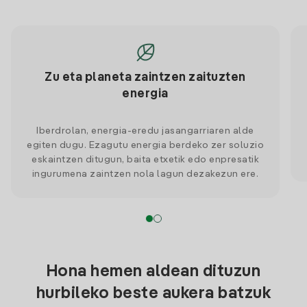
Zu eta planeta zaintzen zaituzten
energia
Iberdrolan, energia-eredu jasangarriaren alde
egiten dugu. Ezagutu energia berdeko zer soluzio
eskaintzen ditugun, baita etxetik edo enpresatik
ingurumena zaintzen nola lagun dezakezun ere.
Hona hemen aldean dituzun
hurbileko beste aukera batzuk