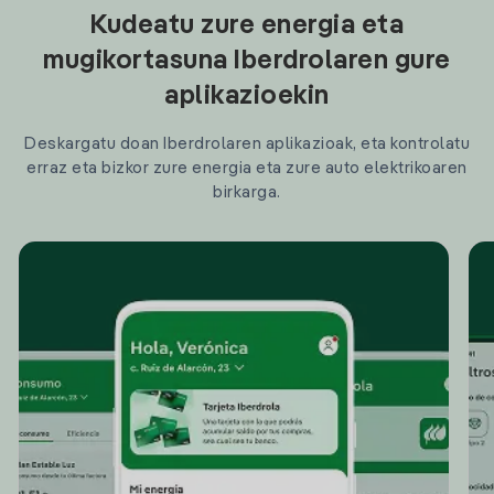
Kudeatu zure energia eta
mugikortasuna Iberdrolaren gure
aplikazioekin
Deskargatu doan Iberdrolaren aplikazioak, eta kontrolatu
erraz eta bizkor zure energia eta zure auto elektrikoaren
birkarga.