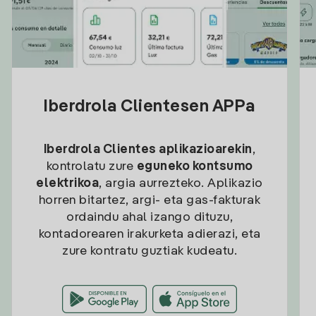
Iberdrola Clientesen APPa
Iberdrola Clientes aplikazioarekin
,
kontrolatu zure
eguneko kontsumo
elektrikoa
, argia aurrezteko. Aplikazio
horren bitartez, argi- eta gas-fakturak
ordaindu ahal izango dituzu,
kontadorearen irakurketa adierazi, eta
zure kontratu guztiak kudeatu.