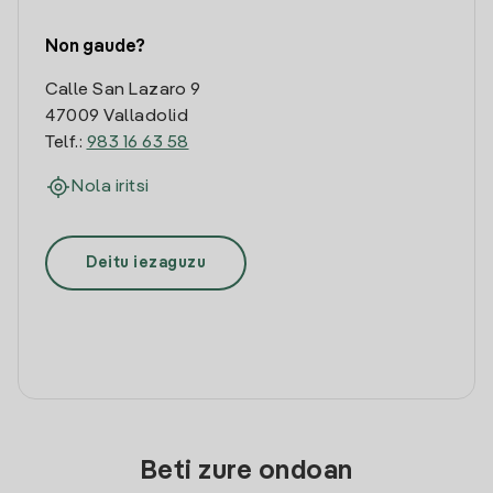
Non gaude?
Calle San Lazaro 9
47009 Valladolid
Telf.:
983 16 63 58
Nola iritsi
Deitu iezaguzu
Beti zure ondoan