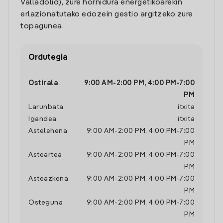
Valladolid), zure hornidura energetikoarekin
erlazionatutako edozein gestio argitzeko zure
topagunea.
Ordutegia
Ostirala
9:00 AM
-
2:00 PM
,
4:00 PM
-
7:00
PM
Larunbata
itxita
Igandea
itxita
Astelehena
9:00 AM
-
2:00 PM
,
4:00 PM
-
7:00
PM
Asteartea
9:00 AM
-
2:00 PM
,
4:00 PM
-
7:00
PM
Asteazkena
9:00 AM
-
2:00 PM
,
4:00 PM
-
7:00
PM
Osteguna
9:00 AM
-
2:00 PM
,
4:00 PM
-
7:00
PM