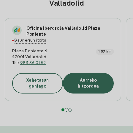
Valladolid
Oficina Iberdrola Valladolid Plaza
Poniente
Gaur egun itxita
Plaza Poniente 6
1.07 km
47001 Valladolid
Tel:
983 36 01 52
Xehetasun
Aurreko
gehiago
hitzordua