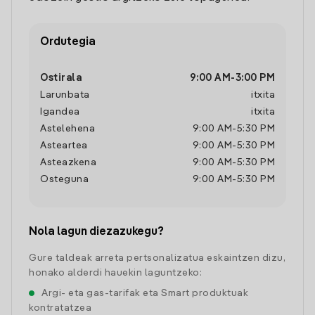
Ordutegia
Ostirala
9:00 AM
-
3:00 PM
Larunbata
itxita
Igandea
itxita
Astelehena
9:00 AM
-
5:30 PM
Asteartea
9:00 AM
-
5:30 PM
Asteazkena
9:00 AM
-
5:30 PM
Osteguna
9:00 AM
-
5:30 PM
Nola lagun diezazukegu?
Gure taldeak arreta pertsonalizatua eskaintzen dizu,
honako alderdi hauekin laguntzeko:
Argi- eta gas-tarifak eta Smart produktuak
kontratatzea