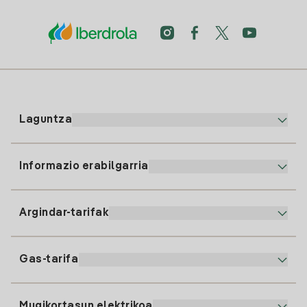
Laguntza
Informazio erabilgarria
Bezeroaren arreta
900 225 235
Argindar-tarifak
Gure App-a
94 646 01 25
Faktura Elektronikoa
91 919 52 73
Gas-tarifa
Online Plana
Argiaren alta
clientes@tuiberdrola.es
Planen Konparatzailea
Gasean alta ematea
Mugikortasun elektrikoa