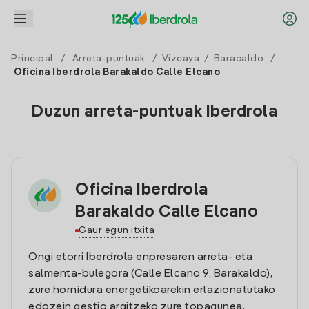
Principal
/
Arreta-puntuak
/
Vizcaya
/
Baracaldo
/
Oficina Iberdrola Barakaldo Calle Elcano
Duzun arreta-puntuak Iberdrola
Oficina Iberdrola
Barakaldo Calle Elcano
Gaur egun itxita
Ongi etorri Iberdrola enpresaren arreta- eta
salmenta-bulegora (Calle Elcano 9, Barakaldo),
zure hornidura energetikoarekin erlazionatutako
edozein gestio argitzeko zure topagunea.