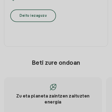
Deitu iezaguzu
Beti zure ondoan
Zu eta planeta zaintzen zaituzten
energia