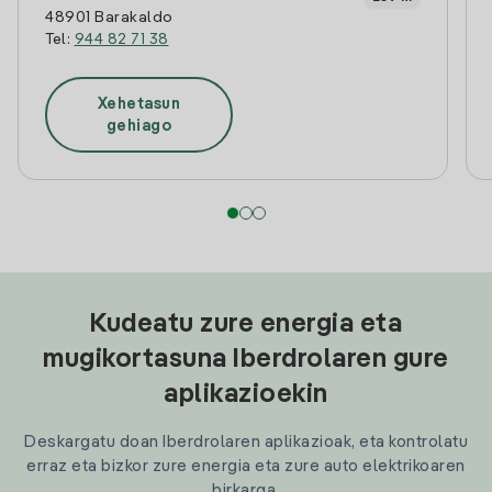
48901 Barakaldo
Tel:
944 82 71 38
Xehetasun
gehiago
Kudeatu zure energia eta
mugikortasuna Iberdrolaren gure
aplikazioekin
Deskargatu doan Iberdrolaren aplikazioak, eta kontrolatu
erraz eta bizkor zure energia eta zure auto elektrikoaren
birkarga.