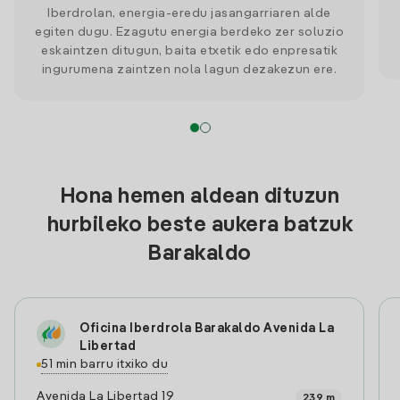
Iberdrolan, energia-eredu jasangarriaren alde
egiten dugu. Ezagutu energia berdeko zer soluzio
eskaintzen ditugun, baita etxetik edo enpresatik
ingurumena zaintzen nola lagun dezakezun ere.
Hona hemen aldean dituzun
hurbileko beste aukera batzuk
Barakaldo
Oficina Iberdrola Barakaldo Avenida La
Libertad
51 min barru itxiko du
Avenida La Libertad 19
239 m