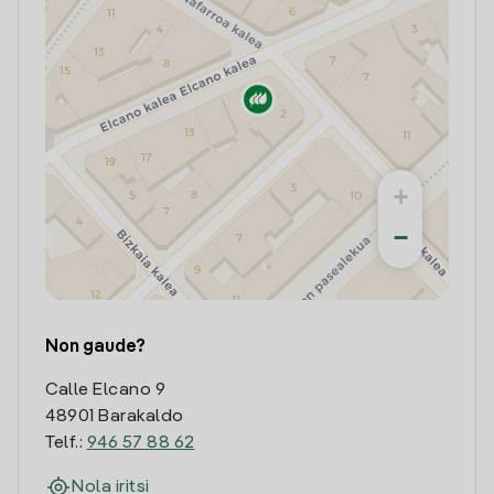
+
−
Non gaude?
Calle Elcano 9
48901 Barakaldo
Telf.:
946 57 88 62
Nola iritsi