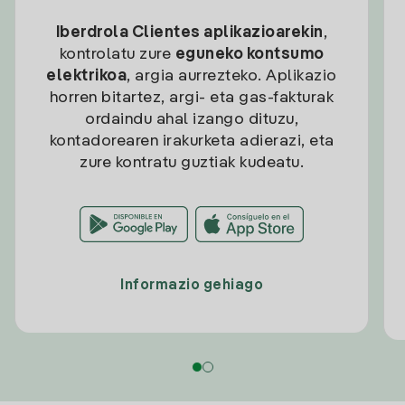
Iberdrola Clientes aplikazioarekin
,
kontrolatu zure
eguneko kontsumo
elektrikoa
, argia aurrezteko. Aplikazio
horren bitartez, argi- eta gas-fakturak
ordaindu ahal izango dituzu,
kontadorearen irakurketa adierazi, eta
zure kontratu guztiak kudeatu.
Informazio gehiago