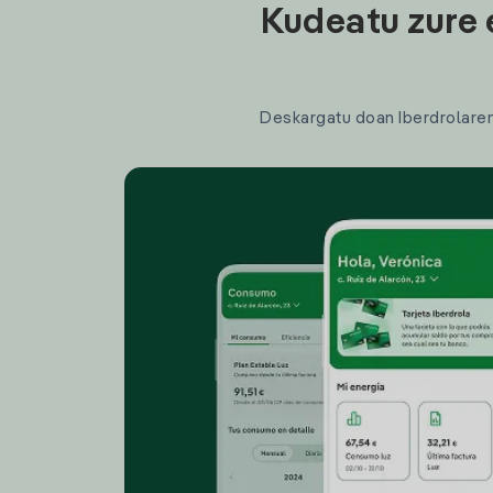
Kudeatu zure 
Deskargatu doan Iberdrolaren a