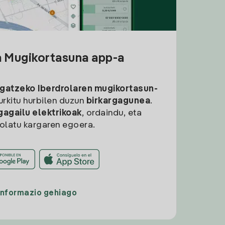
a Mugikortasuna app-a
rgatzeko
Iberdrolaren mugikortasun-
aurkitu hurbilen duzun
birkargagunea
.
gagailu elektrikoak
, ordaindu, eta
rolatu kargaren egoera.
Informazio gehiago