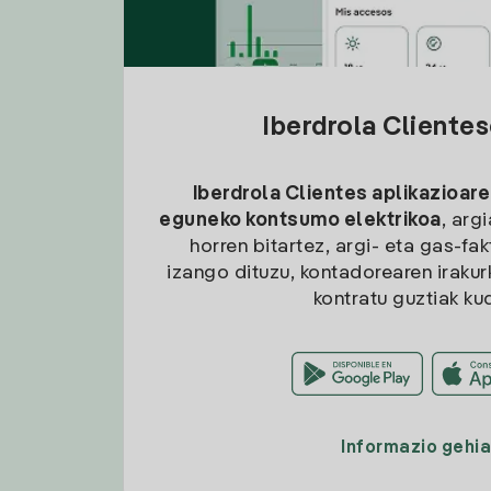
Iberdrola Cliente
Iberdrola Clientes aplikazioare
eguneko kontsumo elektrikoa
, arg
horren bitartez, argi- eta gas-fa
izango dituzu, kontadorearen irakurk
kontratu guztiak ku
Informazio gehi