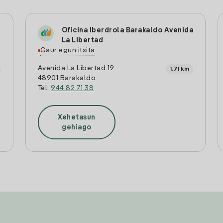
Oficina Iberdrola Barakaldo Avenida
La Libertad
Gaur egun itxita
Avenida La Libertad 19
1.71 km
48901 Barakaldo
Tel:
944 82 71 38
Xehetasun
gehiago