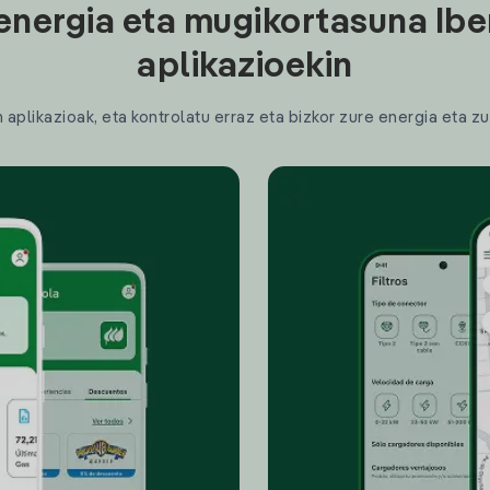
energia eta mugikortasuna Ibe
aplikazioekin
plikazioak, eta kontrolatu erraz eta bizkor zure energia eta zu