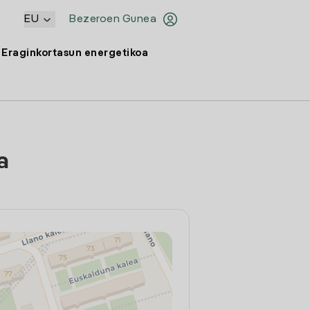
EU
Bezeroen Gunea
Eraginkortasun energetikoa
a