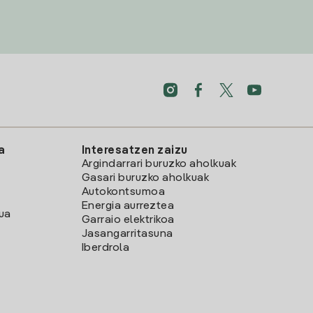
a
Interesatzen zaizu
Argindarrari buruzko aholkuak
Gasari buruzko aholkuak
Autokontsumoa
Energia aurreztea
lua
Garraio elektrikoa
Jasangarritasuna
Iberdrola