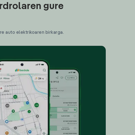
rdrolaren gure
re auto elektrikoaren birkarga.