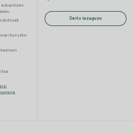
a eskaintzen
zeko:
Deitu iezaguzu
roduktuak
moari buruzko
amazioen
itza
atzi
ipamena