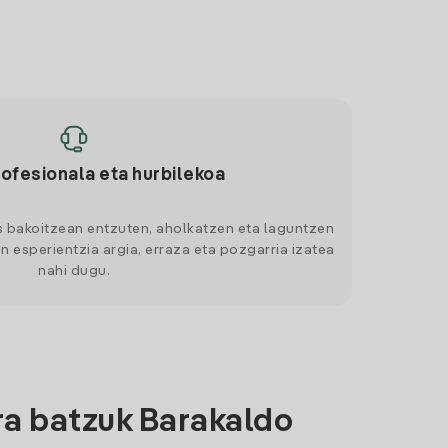
rofesionala eta hurbilekoa
s bakoitzean entzuten, aholkatzen eta laguntzen
n esperientzia argia, erraza eta pozgarria izatea
nahi dugu.
ra batzuk Barakaldo