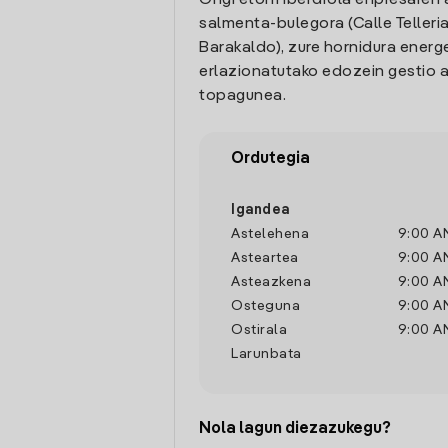
Ongi etorri Iberdrola enpresaren 
salmenta-bulegora (Calle Telleria
Barakaldo), zure hornidura energ
erlazionatutako edozein gestio a
topagunea.
Ordutegia
Igandea
Astelehena
9:00 A
Asteartea
9:00 A
Asteazkena
9:00 A
Osteguna
9:00 A
Ostirala
9:00 A
Larunbata
Nola lagun diezazukegu?