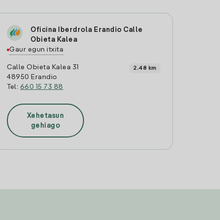
Oficina Iberdrola Erandio Calle
Obieta Kalea
Gaur egun itxita
Calle Obieta Kalea 31
2.48 km
48950 Erandio
Tel:
660 15 73 88
Xehetasun
gehiago