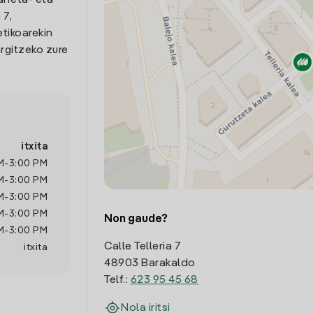
arreta- eta
 7,
etikoarekin
rgitzeko zure
itxita
M
-
3:00 PM
M
-
3:00 PM
M
-
3:00 PM
M
-
3:00 PM
Non gaude?
M
-
3:00 PM
Calle Telleria 7
itxita
48903 Barakaldo
Telf.:
623 95 45 68
Nola iritsi