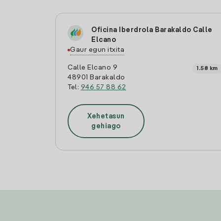
Oficina Iberdrola Barakaldo Calle
Elcano
Gaur egun itxita
Calle Elcano 9
1.58 km
48901 Barakaldo
Tel:
946 57 88 62
Xehetasun
gehiago