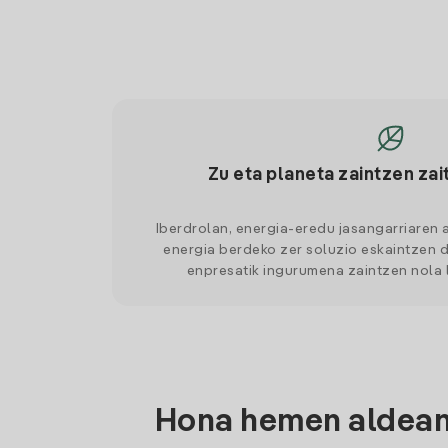
Zu eta planeta zaintzen zai
Iberdrolan, energia-eredu jasangarriaren 
energia berdeko zer soluzio eskaintzen d
enpresatik ingurumena zaintzen nola
Hona hemen aldean 