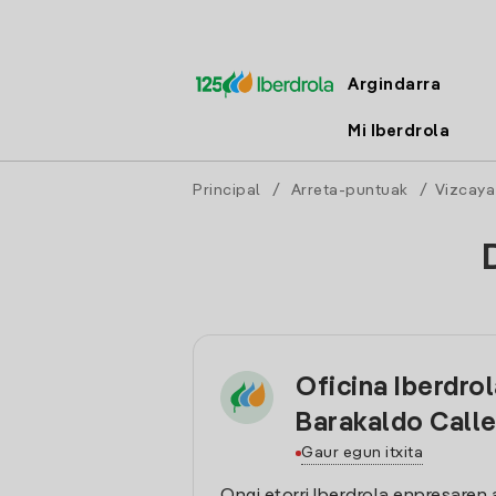
Argindarra
Mi Iberdrola
Principal
/
Arreta-puntuak
/
Vizcaya
Oficina Iberdro
Barakaldo Calle
Gaur egun itxita