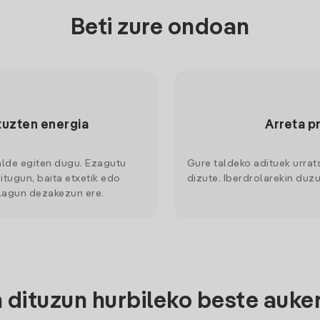
Beti zure ondoan
tuzten energia
Arreta p
alde egiten dugu. Ezagutu
Gure taldeko adituek urrat
itugun, baita etxetik edo
dizute. Iberdrolarekin duzu
 lagun dezakezun ere.
dituzun hurbileko beste auke