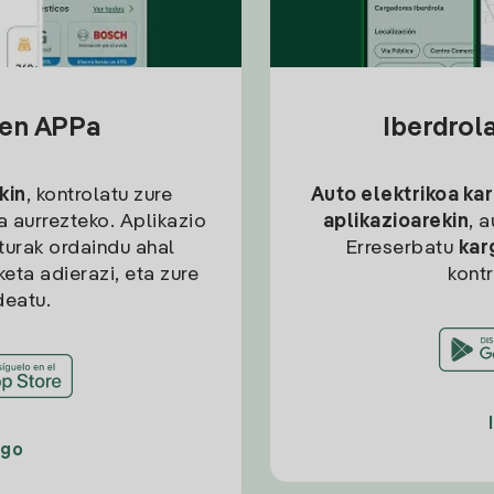
sen APPa
Iberdrol
kin
, kontrolatu zure
Auto elektrikoa ka
ia aurrezteko. Aplikazio
aplikazioarekin
, 
kturak ordaindu ahal
Erreserbatu
kar
eta adierazi, eta zure
kont
deatu.
ago