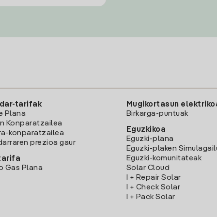
dar-tarifak
Mugikortasun elektriko
e Plana
Birkarga-puntuak
n Konparatzailea
Eguzkikoa
ra-konparatzailea
Eguzki-plana
darraren prezioa gaur
Eguzki-plaken Simulagai
Eguzki-komunitateak
arifa
o Gas Plana
Solar Cloud
I + Repair Solar
I + Check Solar
I + Pack Solar