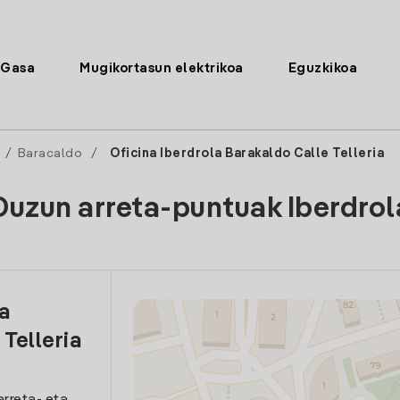
Gasa
Mugikortasun elektrikoa
Eguzkikoa
/
Baracaldo
/
Oficina Iberdrola Barakaldo Calle Telleria
Duzun arreta-puntuak Iberdrol
la
 Telleria