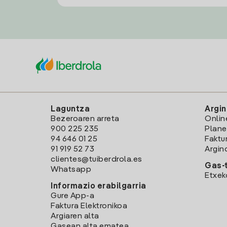
Laguntza
Argin
Bezeroaren arreta
Onlin
900 225 235
Plane
94 646 01 25
Faktu
91 919 52 73
Argin
clientes@tuiberdrola.es
Gas-t
Whatsapp
Etxek
Informazio erabilgarria
Gure App-a
Faktura Elektronikoa
Argiaren alta
Gasean alta ematea