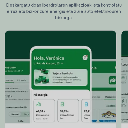
Deskargatu doan Iberdrolaren aplikazioak, eta kontrolatu
erraz eta bizkor zure energia eta zure auto elektrikoaren
birkarga.