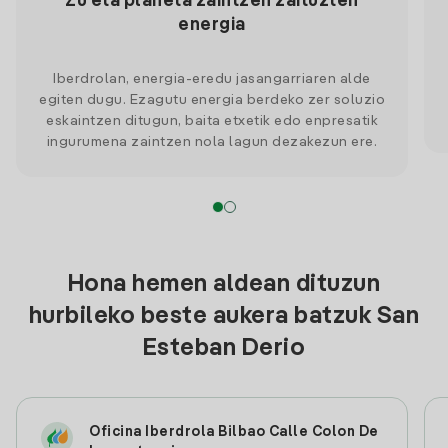
Zu eta planeta zaintzen zaituzten
energia
Iberdrolan, energia-eredu jasangarriaren alde
egiten dugu. Ezagutu energia berdeko zer soluzio
eskaintzen ditugun, baita etxetik edo enpresatik
ingurumena zaintzen nola lagun dezakezun ere.
Hona hemen aldean dituzun
hurbileko beste aukera batzuk San
Esteban Derio
Oficina Iberdrola Bilbao Calle Colon De