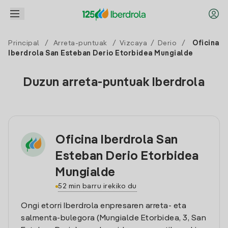
Principal
/
Arreta-puntuak
/
Vizcaya
/
Derio
/
Oficina
Iberdrola San Esteban Derio Etorbidea Mungialde
Duzun arreta-puntuak Iberdrola
Oficina Iberdrola San
Esteban Derio Etorbidea
Mungialde
52 min barru irekiko du
Ongi etorri Iberdrola enpresaren arreta- eta
salmenta-bulegora (Mungialde Etorbidea, 3, San