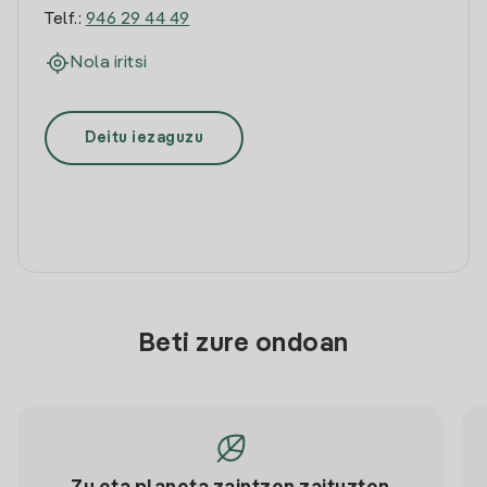
Telf.:
946 29 44 49
Nola iritsi
Deitu iezaguzu
Beti zure ondoan