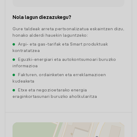
Nola lagun diezazukegu?
Gure taldeak arreta pertsonalizatua eskaintzen dizu,
honako alderdi hauekin laguntzeko:
Argi- eta gas-tarifak eta Smart produktuak
kontratatzea
Eguzki-energiari eta autokontsumoari buruzko
informazioa
Fakturen, ordainketen eta erreklamazioen
kudeaketa
Etxe eta negozioetarako energia
eraginkortasunari buruzko aholkularitza