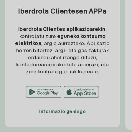
Iberdrola Clientesen APPa
Iberdrola Clientes aplikazioarekin
,
kontrolatu zure
eguneko kontsumo
elektrikoa
, argia aurrezteko. Aplikazio
horren bitartez, argi- eta gas-fakturak
ordaindu ahal izango dituzu,
kontadorearen irakurketa adierazi, eta
zure kontratu guztiak kudeatu.
Informazio gehiago