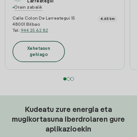
Larreategui
Orain zabalik
Calle Colon De Larreategui 15
4.65 km
48001 Bilbao
Tel:
944 25 62 82
Xehetasun
gehiago
Kudeatu zure energia eta
mugikortasuna Iberdrolaren gure
aplikazioekin