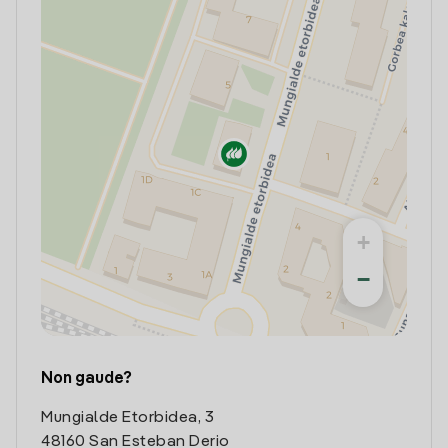
+
−
Non gaude?
Mungialde Etorbidea, 3
48160 San Esteban Derio