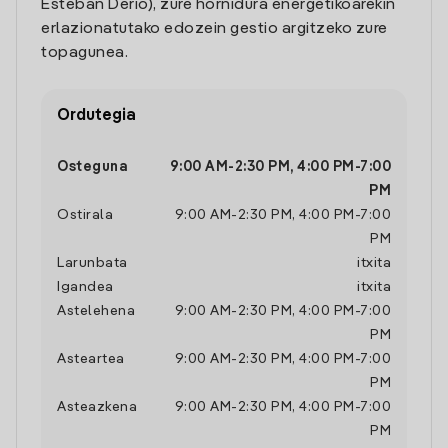
Esteban Derio), zure hornidura energetikoarekin
erlazionatutako edozein gestio argitzeko zure
topagunea.
Ordutegia
Osteguna
9:00 AM
-
2:30 PM
,
4:00 PM
-
7:00
PM
Ostirala
9:00 AM
-
2:30 PM
,
4:00 PM
-
7:00
PM
Larunbata
itxita
Igandea
itxita
Astelehena
9:00 AM
-
2:30 PM
,
4:00 PM
-
7:00
PM
Asteartea
9:00 AM
-
2:30 PM
,
4:00 PM
-
7:00
PM
Asteazkena
9:00 AM
-
2:30 PM
,
4:00 PM
-
7:00
PM