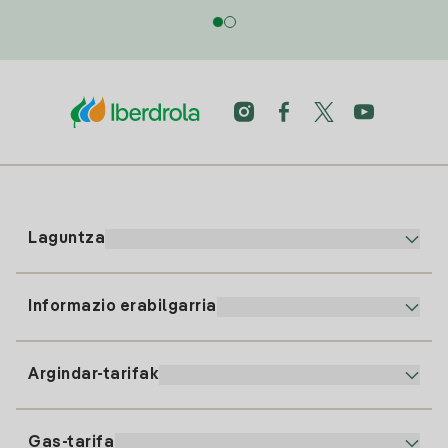
Laguntza
Informazio erabilgarria
Bezeroaren arreta
900 225 235
Argindar-tarifak
Gure App-a
94 646 01 25
Faktura Elektronikoa
91 919 52 73
Gas-tarifa