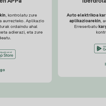
sen APPa
Iberdrol
kin
, kontrolatu zure
Auto elektrikoa ka
ia aurrezteko. Aplikazio
aplikazioarekin
, 
kturak ordaindu ahal
Erreserbatu
kar
eta adierazi, eta zure
kont
deatu.
ago