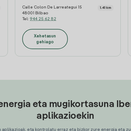
Calle Colon De Larreategui 15
1.41 km
48001 Bilbao
Tel:
944 25 62 82
Xehetasun
gehiago
energia eta mugikortasuna Ibe
aplikazioekin
plikazioak, eta kontrolatu erraz eta bizkor zure energia eta zu