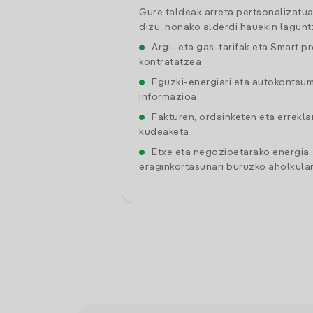
Gure taldeak arreta pertsonalizatu
dizu, honako alderdi hauekin lagunt
Argi- eta gas-tarifak eta Smart p
kontratatzea
Eguzki-energiari eta autokontsu
informazioa
Fakturen, ordainketen eta errekl
kudeaketa
Etxe eta negozioetarako energia
eraginkortasunari buruzko aholkular