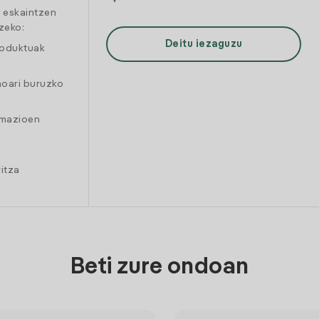
a eskaintzen
zeko:
Deitu iezaguzu
roduktuak
moari buruzko
amazioen
itza
Beti zure ondoan