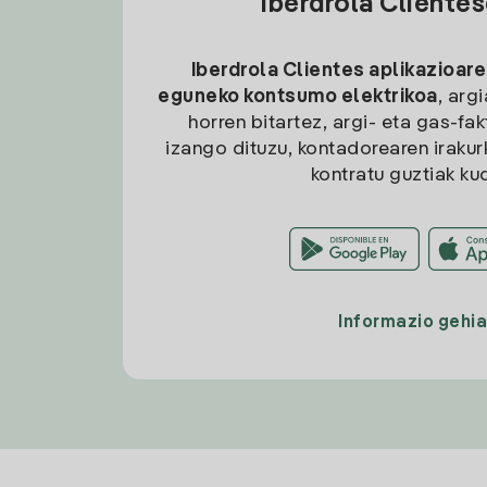
Iberdrola Cliente
Iberdrola Clientes aplikazioare
eguneko kontsumo elektrikoa
, arg
horren bitartez, argi- eta gas-fa
izango dituzu, kontadorearen irakurk
kontratu guztiak ku
Informazio gehi