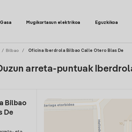
Gasa
Mugikortasun elektrikoa
Eguzkikoa
/
Bilbao
/
Oficina Iberdrola Bilbao Calle Otero Blas De
Duzun arreta-puntuak Iberdrol
a Bilbao
s De