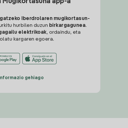
a Mugikortasuna app-a
rgatzeko
Iberdrolaren mugikortasun-
aurkitu hurbilen duzun
birkargagunea
.
gagailu elektrikoak
, ordaindu, eta
rolatu kargaren egoera.
Informazio gehiago