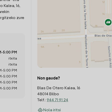
arreta- eta
 Kalea, 16,
arekin
rgitzeko zure
M
-
5:00 PM
itxita
itxita
M
-
5:00 PM
M
-
5:00 PM
Non gaude?
M
-
5:00 PM
Blas De Otero Kalea, 16
M
-
5:00 PM
48014 Bilbo
Telf.:
944 71 91 24
Nola iritsi