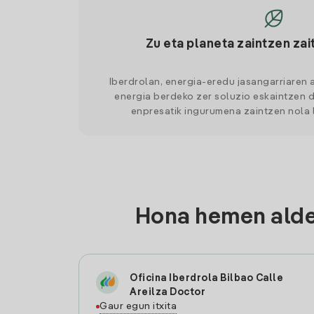
Zu eta planeta zaintzen zai
Iberdrolan, energia-eredu jasangarriaren 
energia berdeko zer soluzio eskaintzen d
enpresatik ingurumena zaintzen nola
Hona hemen aldea
Oficina Iberdrola Bilbao Calle
Areilza Doctor
Gaur egun itxita