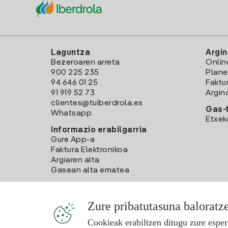
Laguntza
Argin
Bezeroaren arreta
Onlin
900 225 235
Plane
94 646 01 25
Faktu
91 919 52 73
Argin
clientes@tuiberdrola.es
Gas-t
Whatsapp
Etxek
Informazio erabilgarria
Gure App-a
Faktura Elektronikoa
Argiaren alta
Gasean alta ematea
Zure pribatutasuna baloratz
Cookieak erabiltzen ditugu zure esper