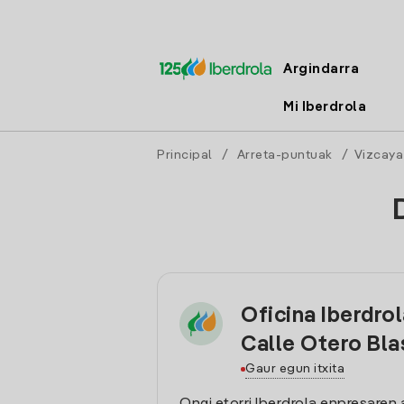
Argindarra
Mi Iberdrola
Principal
/
Arreta-puntuak
/
Vizcaya
Oficina Iberdrol
Calle Otero Bla
Gaur egun itxita