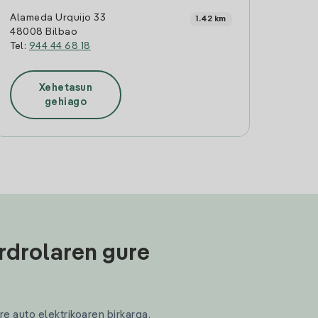
Alameda Urquijo 33
1.42 km
48008 Bilbao
Tel:
944 44 68 18
Xehetasun
gehiago
rdrolaren gure
re auto elektrikoaren birkarga.