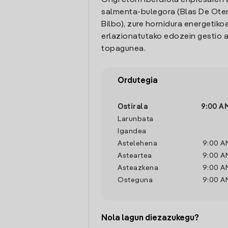
Ongi etorri Iberdrola enpresaren 
salmenta-bulegora (Blas De Otero
Bilbo), zure hornidura energetiko
erlazionatutako edozein gestio a
topagunea.
Ordutegia
Ostirala
9:00 A
Larunbata
Igandea
Astelehena
9:00 A
Asteartea
9:00 A
Asteazkena
9:00 A
Osteguna
9:00 A
Nola lagun diezazukegu?