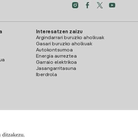
a
Interesatzen zaizu
Argindarrari buruzko aholkuak
Gasari buruzko aholkuak
Autokontsumoa
Energia aurreztea
lua
Garraio elektrikoa
Jasangarritasuna
Iberdrola
u ditzakezu.