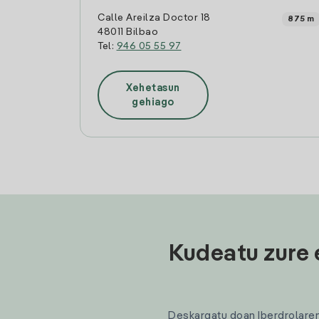
Calle Areilza Doctor 18
875 m
48011 Bilbao
Tel:
946 05 55 97
Xehetasun
gehiago
Kudeatu zure 
Deskargatu doan Iberdrolaren a