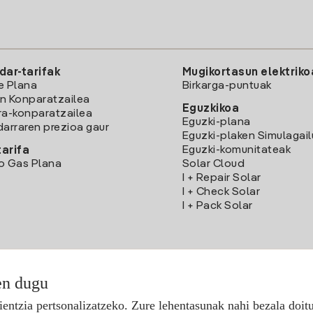
dar-tarifak
Mugikortasun elektriko
e Plana
Birkarga-puntuak
n Konparatzailea
Eguzkikoa
ra-konparatzailea
Eguzki-plana
darraren prezioa gaur
Eguzki-plaken Simulagai
Eguzki-komunitateak
arifa
o Gas Plana
Solar Cloud
I + Repair Solar
I + Check Solar
I + Pack Solar
en dugu
Deskargatu Iberdrola Clientes App-a
ientzia pertsonalizatzeko. Zure lehentasunak nahi bezala doit