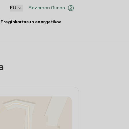
EU
Bezeroen Gunea
Eraginkortasun energetikoa
a