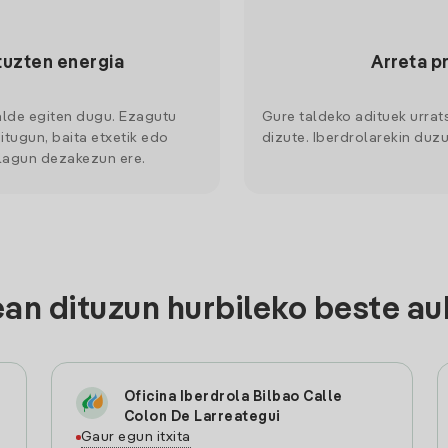
tuzten energia
Arreta p
alde egiten dugu. Ezagutu
Gure taldeko adituek urrat
itugun, baita etxetik edo
dizute. Iberdrolarekin duzu
 lagun dezakezun ere.
n dituzun hurbileko beste au
Oficina Iberdrola Bilbao Calle
Colon De Larreategui
Gaur egun itxita