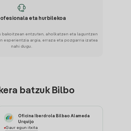
rofesionala eta hurbilekoa
s bakoitzean entzuten, aholkatzen eta laguntzen
n esperientzia argia, erraza eta pozgarria izatea
nahi dugu.
kera batzuk Bilbo
Oficina Iberdrola Bilbao Alameda
Urquijo
Gaur egun itxita