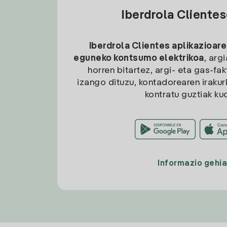
Iberdrola Cliente
Iberdrola Clientes aplikazioare
eguneko kontsumo elektrikoa
, arg
horren bitartez, argi- eta gas-fa
izango dituzu, kontadorearen irakurk
kontratu guztiak ku
Informazio gehi