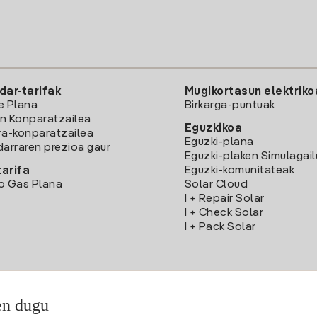
dar-tarifak
Mugikortasun elektriko
e Plana
Birkarga-puntuak
n Konparatzailea
Eguzkikoa
ra-konparatzailea
Eguzki-plana
darraren prezioa gaur
Eguzki-plaken Simulagai
Eguzki-komunitateak
arifa
o Gas Plana
Solar Cloud
I + Repair Solar
I + Check Solar
I + Pack Solar
en dugu
Deskargatu Iberdrola Clientes App-a