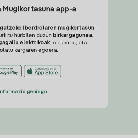
a Mugikortasuna app-a
rgatzeko
Iberdrolaren mugikortasun-
aurkitu hurbilen duzun
birkargagunea
.
gagailu elektrikoak
, ordaindu, eta
rolatu kargaren egoera.
Informazio gehiago