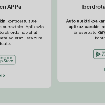
sen APPa
Iberdrol
kin
, kontrolatu zure
Auto elektrikoa ka
ia aurrezteko. Aplikazio
aplikazioarekin
, 
kturak ordaindu ahal
Erreserbatu
kar
eta adierazi, eta zure
kont
deatu.
ago