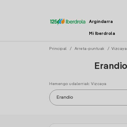
Argindarra
Mi Iberdrola
Principal
/
Arreta-puntuak
/
Vizcaya
Erandio
Hemengo udalerriak: Vizcaya