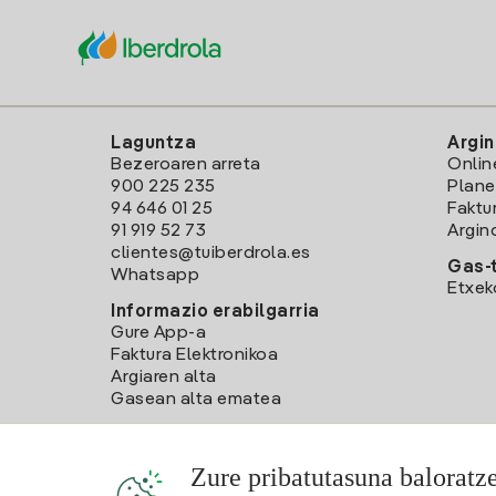
Laguntza
Argin
Bezeroaren arreta
Onlin
900 225 235
Plane
94 646 01 25
Faktu
91 919 52 73
Argin
clientes@tuiberdrola.es
Gas-t
Whatsapp
Etxek
Informazio erabilgarria
Gure App-a
Faktura Elektronikoa
Argiaren alta
Gasean alta ematea
Zure pribatutasuna baloratz