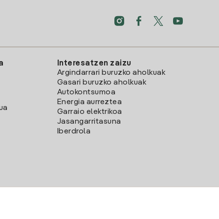
a
Interesatzen zaizu
Argindarrari buruzko aholkuak
Gasari buruzko aholkuak
Autokontsumoa
Energia aurreztea
lua
Garraio elektrikoa
Jasangarritasuna
Iberdrola