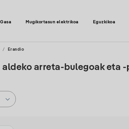
Gasa
Mugikortasun elektrikoa
Eguzkikoa
/
Erandio
 aldeko arreta-bulegoak eta 