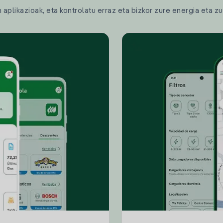
plikazioak, eta kontrolatu erraz eta bizkor zure energia eta zu