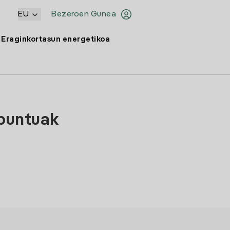
EU
Bezeroen Gunea
Eraginkortasun energetikoa
-puntuak