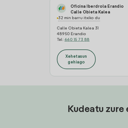
Oficina Iberdrola Erandio
Calle Obieta Kalea
32 min barru itxiko du
Calle Obieta Kalea 31
48950 Erandio
Tel:
660 15 73 88
Xehetasun
gehiago
Kudeatu zure 