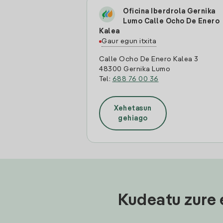
Oficina Iberdrola Gernika
Lumo Calle Ocho De Enero
Kalea
Gaur egun itxita
Calle Ocho De Enero Kalea 3
48300 Gernika Lumo
Tel:
688 76 00 36
Xehetasun
gehiago
Kudeatu zure 