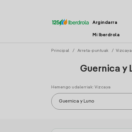
Argindarra
Mi Iberdrola
Principal
/
Arreta-puntuak
/
Vizcaya
Guernica y 
Hemengo udalerriak: Vizcaya