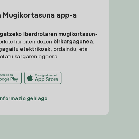
a Mugikortasuna app-a
rgatzeko
Iberdrolaren mugikortasun-
aurkitu hurbilen duzun
birkargagunea
.
gagailu elektrikoak
, ordaindu, eta
rolatu kargaren egoera.
Informazio gehiago