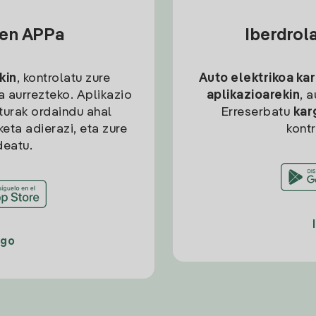
sen APPa
Iberdrol
kin
, kontrolatu zure
Auto elektrikoa ka
ia aurrezteko. Aplikazio
aplikazioarekin
, 
kturak ordaindu ahal
Erreserbatu
kar
eta adierazi, eta zure
kont
deatu.
ago