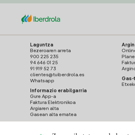
Laguntza
Argin
Bezeroaren arreta
Onlin
900 225 235
Plane
94 646 01 25
Faktu
91 919 52 73
Argin
clientes@tuiberdrola.es
Gas-t
Whatsapp
Etxek
Informazio erabilgarria
Gure App-a
Faktura Elektronikoa
Argiaren alta
Gasean alta ematea