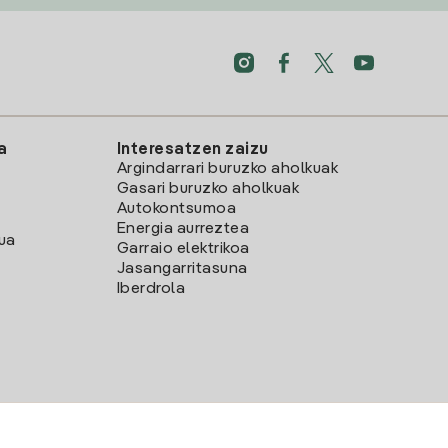
a
Interesatzen zaizu
Argindarrari buruzko aholkuak
Gasari buruzko aholkuak
Autokontsumoa
Energia aurreztea
lua
Garraio elektrikoa
Jasangarritasuna
Iberdrola