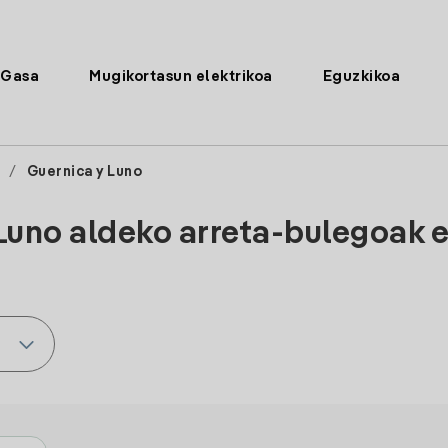
Gasa
Mugikortasun elektrikoa
Eguzkikoa
/
Guernica y Luno
Luno aldeko arreta-bulegoak 