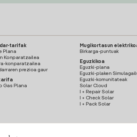
dar-tarifak
Mugikortasun elektriko
e Plana
Birkarga-puntuak
n Konparatzailea
Eguzkikoa
ra-konparatzailea
Eguzki-plana
darraren prezioa gaur
Eguzki-plaken Simulagai
Eguzki-komunitateak
arifa
o Gas Plana
Solar Cloud
I + Repair Solar
I + Check Solar
I + Pack Solar