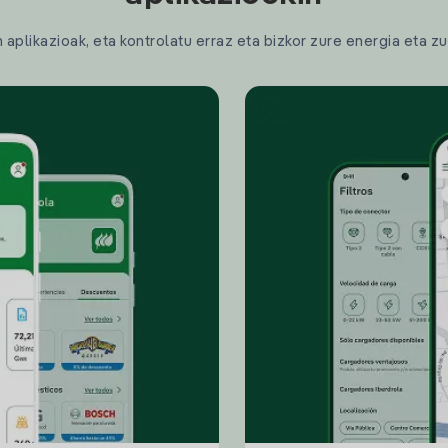
plikazioak, eta kontrolatu erraz eta bizkor zure energia eta zu