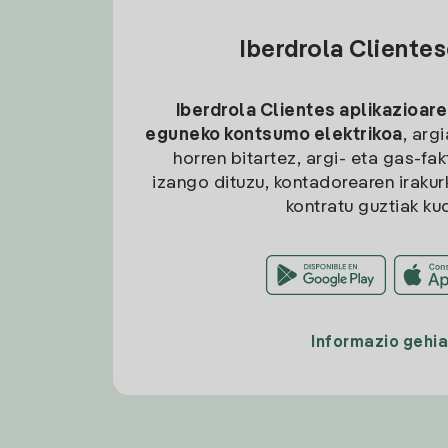
Iberdrola Cliente
Iberdrola Clientes aplikazioare
eguneko kontsumo elektrikoa
, arg
horren bitartez, argi- eta gas-fa
izango dituzu, kontadorearen irakurk
kontratu guztiak ku
Informazio gehi