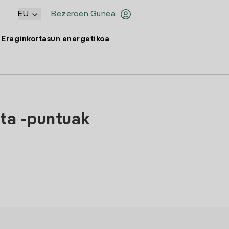
EU
Bezeroen Gunea
Eraginkortasun energetikoa
eta -puntuak