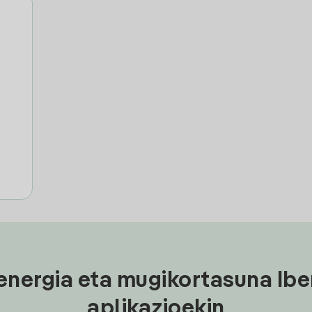
energia eta mugikortasuna Ibe
aplikazioekin