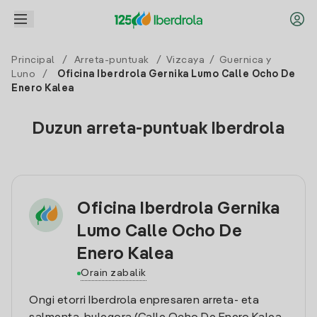
Principal
/
Arreta-puntuak
/
Vizcaya
/
Guernica y
Luno
/
Oficina Iberdrola Gernika Lumo Calle Ocho De
Enero Kalea
Duzun arreta-puntuak Iberdrola
Oficina Iberdrola Gernika
Lumo Calle Ocho De
Enero Kalea
Orain zabalik
Ongi etorri Iberdrola enpresaren arreta- eta