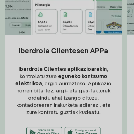
Iberdrola Clientesen APPa
Iberdrola Clientes aplikazioarekin
,
kontrolatu zure
eguneko kontsumo
elektrikoa
, argia aurrezteko. Aplikazio
horren bitartez, argi- eta gas-fakturak
ordaindu ahal izango dituzu,
kontadorearen irakurketa adierazi, eta
zure kontratu guztiak kudeatu.