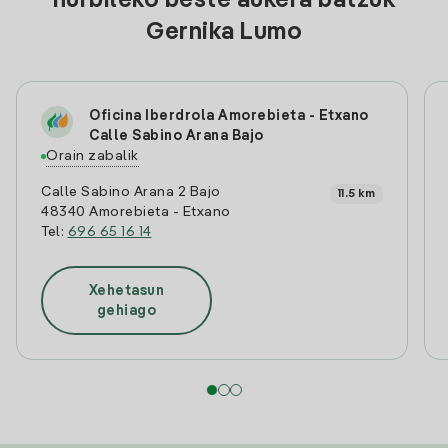
hurbileko beste aukera batzuk
Gernika Lumo
Oficina Iberdrola Amorebieta - Etxano
Calle Sabino Arana Bajo
Orain zabalik
Calle Sabino Arana 2 Bajo
11.5 km
48340 Amorebieta - Etxano
Tel:
696 65 16 14
Xehetasun
gehiago