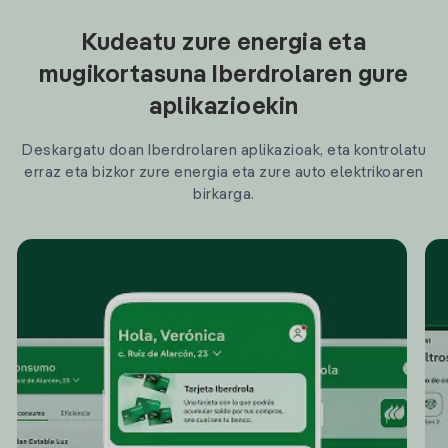
Kudeatu zure energia eta
mugikortasuna Iberdrolaren gure
aplikazioekin
Deskargatu doan Iberdrolaren aplikazioak, eta kontrolatu
erraz eta bizkor zure energia eta zure auto elektrikoaren
birkarga.