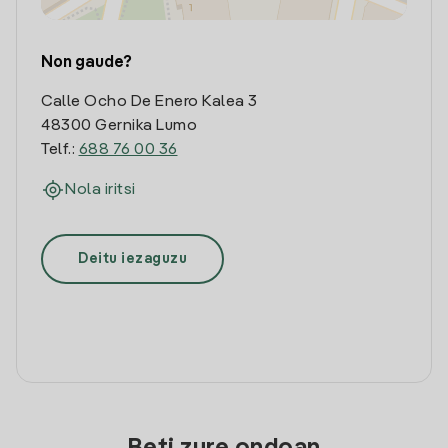
Non gaude?
Calle Ocho De Enero Kalea 3
48300 Gernika Lumo
Telf.:
688 76 00 36
Nola iritsi
Deitu iezaguzu