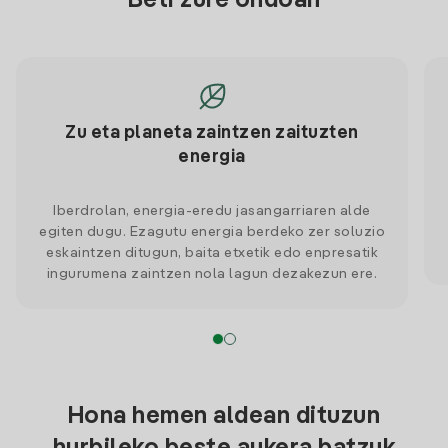
Beti zure ondoan
Zu eta planeta zaintzen zaituzten
energia
Iberdrolan, energia-eredu jasangarriaren alde
egiten dugu. Ezagutu energia berdeko zer soluzio
eskaintzen ditugun, baita etxetik edo enpresatik
ingurumena zaintzen nola lagun dezakezun ere.
Hona hemen aldean dituzun