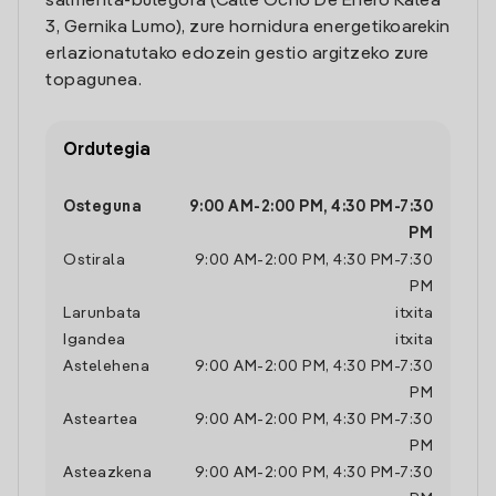
salmenta-bulegora (Calle Ocho De Enero Kalea
3, Gernika Lumo), zure hornidura energetikoarekin
erlazionatutako edozein gestio argitzeko zure
topagunea.
Ordutegia
Osteguna
9:00 AM
-
2:00 PM
,
4:30 PM
-
7:30
PM
Ostirala
9:00 AM
-
2:00 PM
,
4:30 PM
-
7:30
PM
Larunbata
itxita
Igandea
itxita
Astelehena
9:00 AM
-
2:00 PM
,
4:30 PM
-
7:30
PM
Asteartea
9:00 AM
-
2:00 PM
,
4:30 PM
-
7:30
PM
Asteazkena
9:00 AM
-
2:00 PM
,
4:30 PM
-
7:30