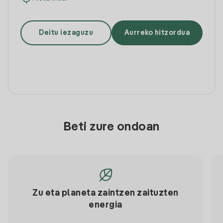
Deitu iezaguzu
Aurreko hitzordua
Beti zure ondoan
Zu eta planeta zaintzen zaituzten
energia