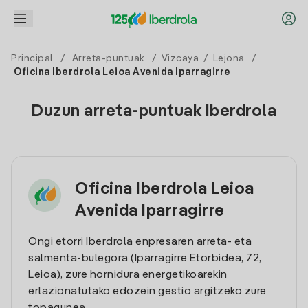
Principal
/
Arreta-puntuak
/
Vizcaya
/
Lejona
/
Oficina Iberdrola Leioa Avenida Iparragirre
Duzun arreta-puntuak Iberdrola
Oficina Iberdrola Leioa
Avenida Iparragirre
Ongi etorri Iberdrola enpresaren arreta- eta
salmenta-bulegora (Iparragirre Etorbidea, 72,
Leioa), zure hornidura energetikoarekin
erlazionatutako edozein gestio argitzeko zure