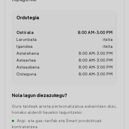
topagunea.
Ordutegia
Ostirala
8:00 AM
-
3:00 PM
Larunbata
itxita
Igandea
itxita
Astelehena
8:00 AM
-
3:00 PM
Asteartea
8:00 AM
-
3:00 PM
Asteazkena
8:00 AM
-
3:00 PM
Osteguna
8:00 AM
-
3:00 PM
Nola lagun diezazukegu?
Gure taldeak arreta pertsonalizatua eskaintzen dizu,
honako alderdi hauekin laguntzeko:
Argi- eta gas-tarifak eta Smart produktuak
kontratatzea