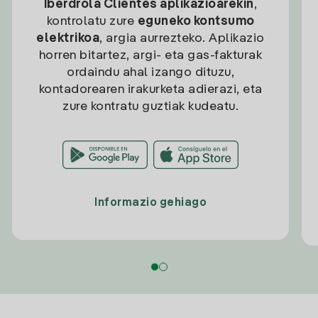
Iberdrola Clientes aplikazioarekin
,
kontrolatu zure
eguneko kontsumo
elektrikoa
, argia aurrezteko. Aplikazio
horren bitartez, argi- eta gas-fakturak
ordaindu ahal izango dituzu,
kontadorearen irakurketa adierazi, eta
zure kontratu guztiak kudeatu.
Informazio gehiago