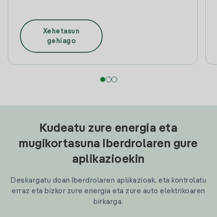
Xehetasun
gehiago
Kudeatu zure energia eta
mugikortasuna Iberdrolaren gure
aplikazioekin
Deskargatu doan Iberdrolaren aplikazioak, eta kontrolatu
erraz eta bizkor zure energia eta zure auto elektrikoaren
birkarga.