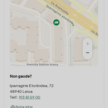
+
−
Non gaude?
Iparragirre Etorbidea, 72
48940 Leioa
Telf.:
913 81 59 00
Nola iritsi