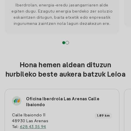
Iberdrolan, energia-eredu jasangarriaren alde
egiten dugu. Ezagutu energia berdeko zer soluzio
eskaintzen ditugun, baita etxetik edo enpresatik
ingurumena zaintzen nola lagun dezakezun ere.
Hona hemen aldean dituzun
hurbileko beste aukera batzuk Leioa
Oficina Iberdrola Las Arenas Calle
Ibaiondo
Calle Ibaiondo 11
1.89 km
48930 Las Arenas
Tel:
628 43 35 94