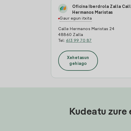
Oficina Iberdrola Zalla Cal
Hermanos Maristas
Gaur egun itxita
Calle Hermanos Maristas 24
48860 Zalla
Tel:
613 99 70 87
Xehetasun
gehiago
Kudeatu zure 