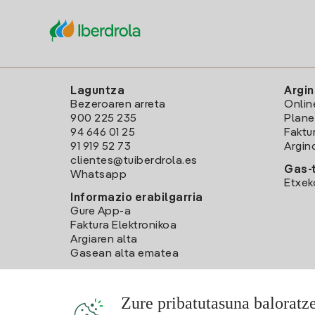
Laguntza
Argin
Bezeroaren arreta
Onlin
900 225 235
Plane
94 646 01 25
Faktu
91 919 52 73
Argin
clientes@tuiberdrola.es
Gas-t
Whatsapp
Etxek
Informazio erabilgarria
Gure App-a
Faktura Elektronikoa
Argiaren alta
Gasean alta ematea
Zure pribatutasuna baloratz