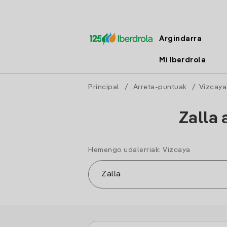
Argindarra
Mi Iberdrola
Principal
/
Arreta-puntuak
/
Vizcaya
Zalla 
Hemengo udalerriak: Vizcaya