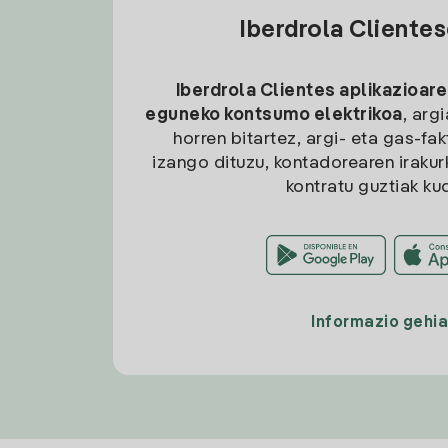
Iberdrola Cliente
Iberdrola Clientes aplikazioare
eguneko kontsumo elektrikoa
, arg
horren bitartez, argi- eta gas-fa
izango dituzu, kontadorearen irakurk
kontratu guztiak ku
Informazio gehi