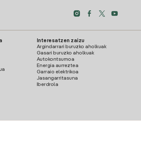
a
Interesatzen zaizu
Argindarrari buruzko aholkuak
Gasari buruzko aholkuak
Autokontsumoa
Energia aurreztea
lua
Garraio elektrikoa
Jasangarritasuna
Iberdrola