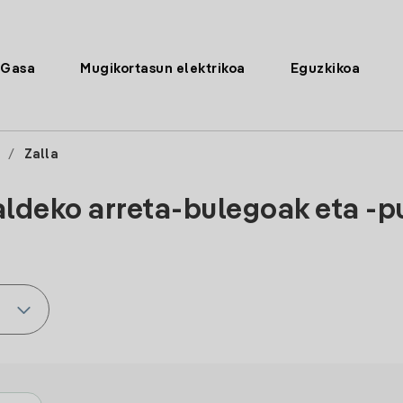
Gasa
Mugikortasun elektrikoa
Eguzkikoa
/
Zalla
aldeko arreta-bulegoak eta -