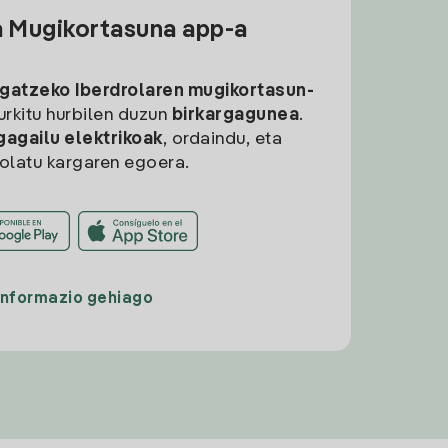
a Mugikortasuna app-a
rgatzeko
Iberdrolaren mugikortasun-
aurkitu hurbilen duzun
birkargagunea
.
gagailu elektrikoak
, ordaindu, eta
rolatu kargaren egoera.
Informazio gehiago