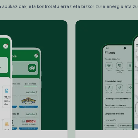
plikazioak, eta kontrolatu erraz eta bizkor zure energia eta zu