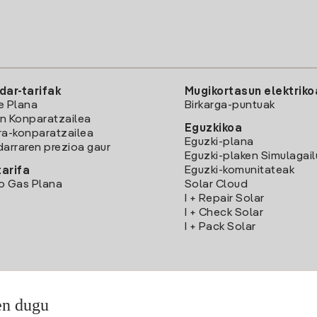
dar-tarifak
Mugikortasun elektriko
e Plana
Birkarga-puntuak
n Konparatzailea
Eguzkikoa
ra-konparatzailea
Eguzki-plana
darraren prezioa gaur
Eguzki-plaken Simulagai
Eguzki-komunitateak
arifa
o Gas Plana
Solar Cloud
I + Repair Solar
I + Check Solar
I + Pack Solar
en dugu
Deskargatu Iberdrola Clientes App-a