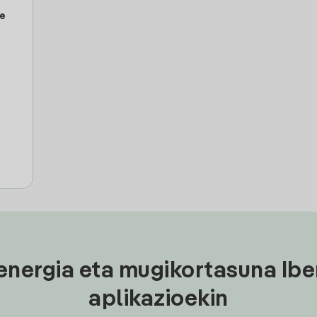
le
energia eta mugikortasuna Ibe
aplikazioekin