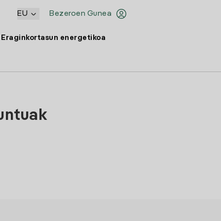
EU
Bezeroen Gunea
Eraginkortasun energetikoa
puntuak