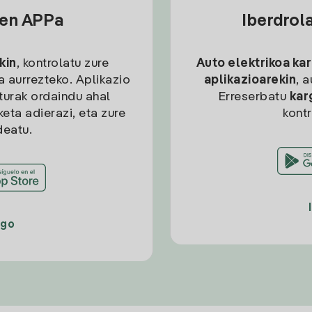
sen APPa
Iberdrol
kin
, kontrolatu zure
Auto elektrikoa ka
ia aurrezteko. Aplikazio
aplikazioarekin
, 
kturak ordaindu ahal
Erreserbatu
kar
eta adierazi, eta zure
kont
deatu.
ago