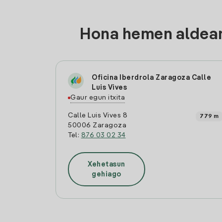
Hona hemen aldean
Oficina Iberdrola Zaragoza Calle
Luis Vives
Gaur egun itxita
Calle Luis Vives 8
779 m
50006 Zaragoza
Tel:
876 03 02 34
Xehetasun
gehiago