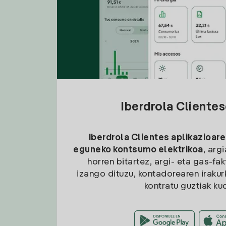
Iberdrola Cliente
Iberdrola Clientes aplikazioare
eguneko kontsumo elektrikoa
, arg
horren bitartez, argi- eta gas-fa
izango dituzu, kontadorearen irakurk
kontratu guztiak ku