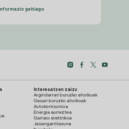
Informazio gehiago
a
Interesatzen zaizu
Argindarrari buruzko aholkuak
Gasari buruzko aholkuak
Autokontsumoa
Energia aurreztea
lua
Garraio elektrikoa
Jasangarritasuna