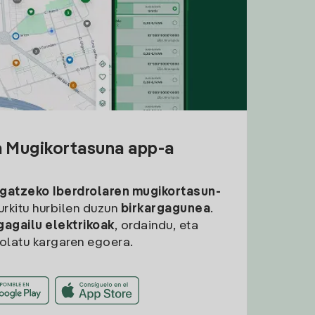
a Mugikortasuna app-a
rgatzeko
Iberdrolaren mugikortasun-
aurkitu hurbilen duzun
birkargagunea
.
gagailu elektrikoak
, ordaindu, eta
rolatu kargaren egoera.