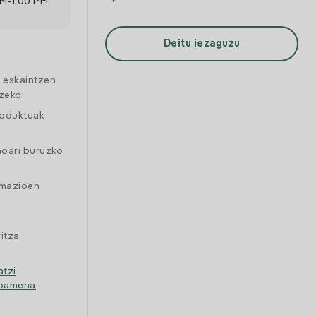
AM
-
1:00 PM
Deitu iezaguzu
a eskaintzen
zeko:
roduktuak
moari buruzko
amazioen
itza
atzi
ipamena