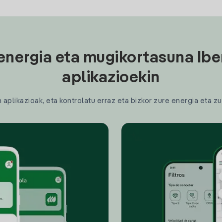
energia eta mugikortasuna Ibe
aplikazioekin
plikazioak, eta kontrolatu erraz eta bizkor zure energia eta zu