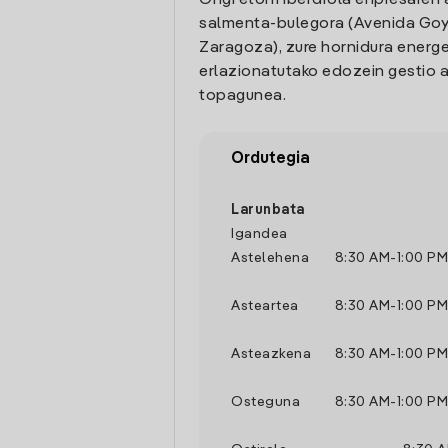
Ongi etorri Iberdrola enpresaren 
salmenta-bulegora (Avenida Goy
Zaragoza), zure hornidura energe
erlazionatutako edozein gestio a
topagunea.
Ordutegia
Larunbata
Igandea
Astelehena
8:30 AM
-
1:00 PM
Asteartea
8:30 AM
-
1:00 PM
Asteazkena
8:30 AM
-
1:00 PM
Osteguna
8:30 AM
-
1:00 PM