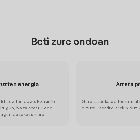
Beti zure ondoan
tuzten energia
Arreta p
alde egiten dugu. Ezagutu
Gure taldeko adituek urrat
itugun, baita etxetik edo
dizute. Iberdrolarekin duzu
 lagun dezakezun ere.