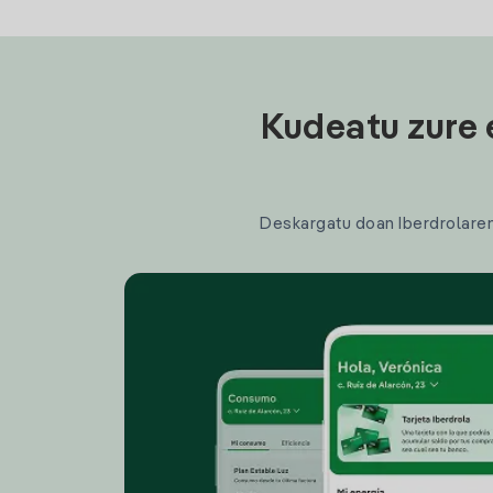
Kudeatu zure 
Deskargatu doan Iberdrolaren a