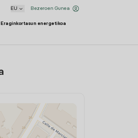
EU
Bezeroen Gunea
Eraginkortasun energetikoa
a