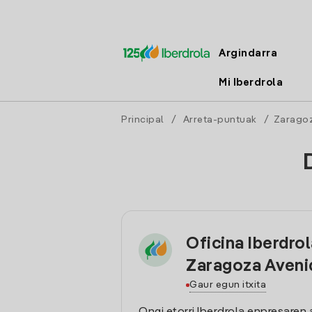
Argindarra
Mi Iberdrola
Principal
/
Arreta-puntuak
/
Zarago
Oficina Iberdro
Zaragoza Aveni
Gaur egun itxita