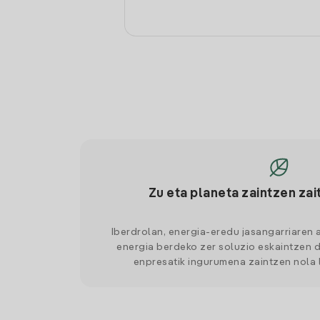
Zu eta planeta zaintzen zai
Iberdrolan, energia-eredu jasangarriaren 
energia berdeko zer soluzio eskaintzen d
enpresatik ingurumena zaintzen nola