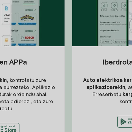
sen APPa
Iberdrol
kin
, kontrolatu zure
Auto elektrikoa ka
ia aurrezteko. Aplikazio
aplikazioarekin
, 
kturak ordaindu ahal
Erreserbatu
kar
eta adierazi, eta zure
kont
deatu.