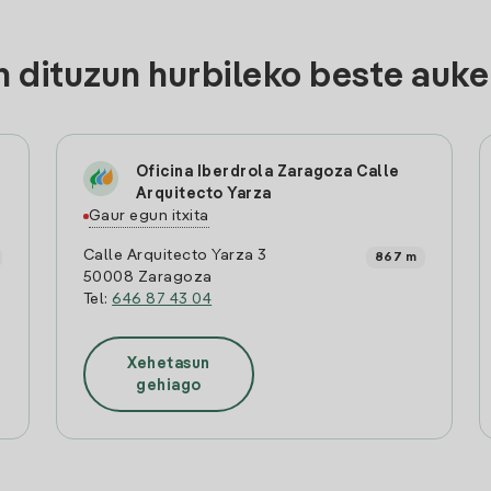
 dituzun hurbileko beste auke
Oficina Iberdrola Zaragoza Calle
Arquitecto Yarza
Gaur egun itxita
Calle Arquitecto Yarza 3
867 m
50008 Zaragoza
Tel:
646 87 43 04
Xehetasun
gehiago