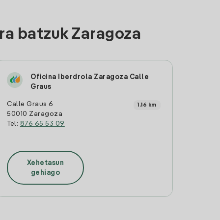
ra batzuk Zaragoza
Oficina Iberdrola Zaragoza Calle
Graus
Calle Graus 6
1.16 km
50010 Zaragoza
Tel:
876 65 53 09
Xehetasun
gehiago