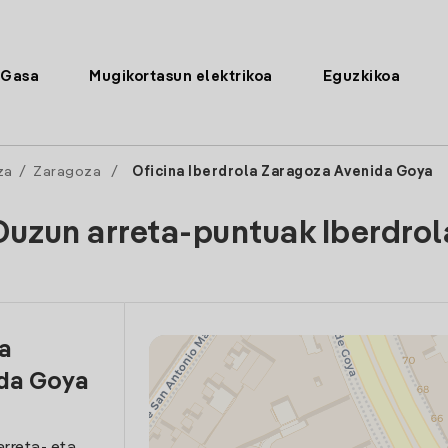
Gasa
Mugikortasun elektrikoa
Eguzkikoa
za
/
Zaragoza
/
Oficina Iberdrola Zaragoza Avenida Goya
Duzun arreta-puntuak Iberdrol
la
da Goya