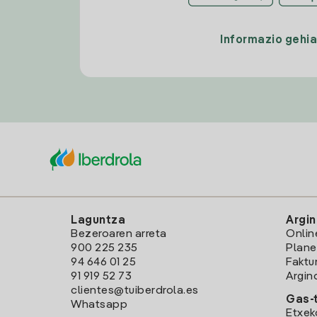
Informazio gehi
Laguntza
Argin
Bezeroaren arreta
Onlin
900 225 235
Plane
94 646 01 25
Faktu
91 919 52 73
Argin
clientes@tuiberdrola.es
Gas-t
Whatsapp
Etxek