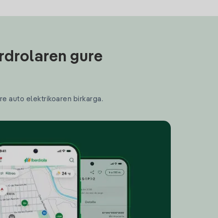
rdrolaren gure
re auto elektrikoaren birkarga.