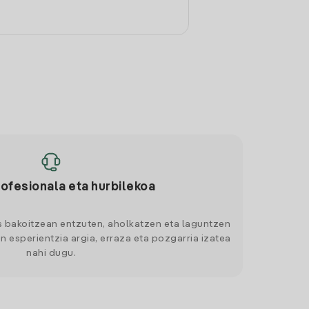
rofesionala eta hurbilekoa
s bakoitzean entzuten, aholkatzen eta laguntzen
n esperientzia argia, erraza eta pozgarria izatea
nahi dugu.