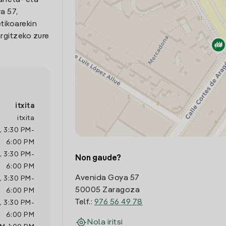
arreta- eta
a 57,
tikoarekin
rgitzeko zure
itxita
itxita
,
3:30 PM
-
6:00 PM
,
3:30 PM
-
Non gaude?
6:00 PM
Avenida Goya 57
,
3:30 PM
-
50005 Zaragoza
6:00 PM
Telf.:
976 56 49 78
,
3:30 PM
-
6:00 PM
Nola iritsi