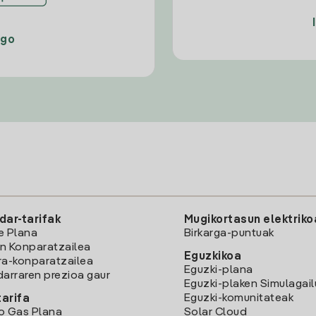
ago
dar-tarifak
Mugikortasun elektriko
e Plana
Birkarga-puntuak
n Konparatzailea
Eguzkikoa
ra-konparatzailea
Eguzki-plana
darraren prezioa gaur
Eguzki-plaken Simulagai
Eguzki-komunitateak
arifa
o Gas Plana
Solar Cloud