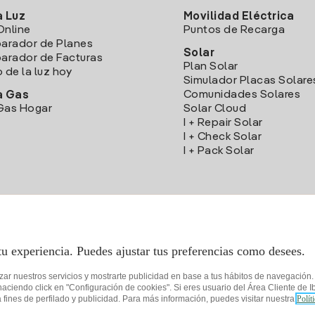
a Luz
Movilidad Eléctrica
Online
Puntos de Recarga
arador de Planes
Solar
rador de Facturas
Plan Solar
o de la luz hoy
Simulador Placas Solare
Comunidades Solares
a Gas
Gas Hogar
Solar Cloud
I + Repair Solar
I + Check Solar
I + Pack Solar
Descarga la App Iberdrola Clientes
tu experiencia. Puedes ajustar tus preferencias como desees.
izar nuestros servicios y mostrarte publicidad en base a tus hábitos de navegación
iendo click en "Configuración de cookies". Si eres usuario del Área Cliente de Ib
fines de perfilado y publicidad. Para más información, puedes visitar nuestra
Polít