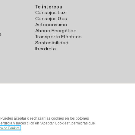
Te interesa
Consejos Luz
Consejos Gas
Autoconsumo
Ahorro Energético
s
Transporte Eléctrico
Sostenibilidad
Iberdrola
. Puedes aceptar o rechazar las cookies en los botones
erdrola y haces click en "Aceptar Cookies", permitirás que
ica de Cookies.