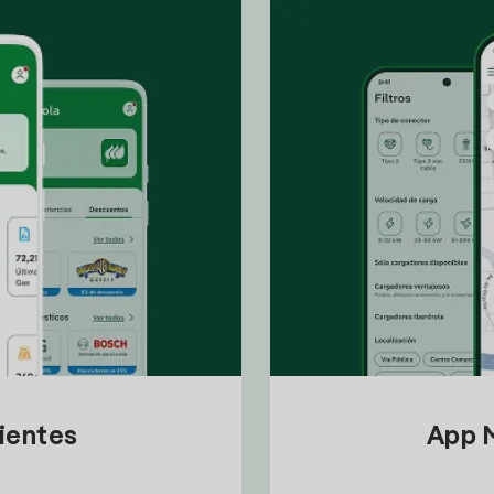
lientes
App M