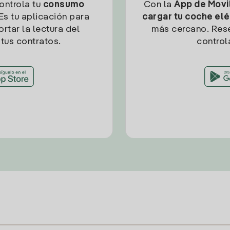
controla tu
consumo
Con la
App de Movil
Es tu aplicación para
cargar tu coche elé
rtar la lectura del
más cercano. Res
tus contratos.
control