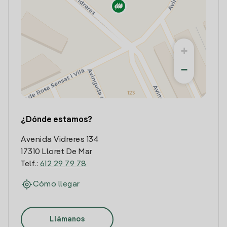
+
−
¿Dónde estamos?
Avenida Vidreres 134
17310 Lloret De Mar
Telf.:
612 29 79 78
Cómo llegar
Llámanos