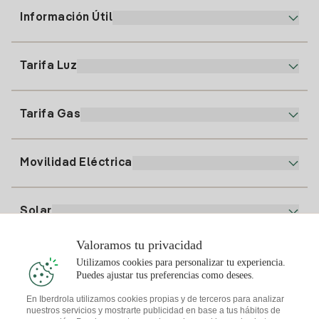
Información Útil
Atención al cliente
900 225 235
Tarifa Luz
Nuestra App
94 646 01 25
Factura Electrónica
91 919 52 73
Tarifa Gas
Plan Online
Alta Luz
clientes@tuiberdrola.es
Comparador de Planes
Alta Gas
Movilidad Eléctrica
Whatsapp
Plan Gas Hogar
Comparador de Facturas
Precio de la luz hoy
Solar
Puntos de Recarga
Valoramos tu privacidad
Te interesa
Utilizamos cookies para personalizar tu experiencia.
Plan Solar
Puedes ajustar tus preferencias como desees.
Simulador Placas Solares
En Iberdrola utilizamos cookies propias y de terceros para analizar
nuestros servicios y mostrarte publicidad en base a tus hábitos de
Consejos Luz