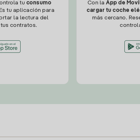
controla tu
consumo
Con la
App de Movil
Es tu aplicación para
cargar tu coche elé
rtar la lectura del
más cercano. Res
tus contratos.
control