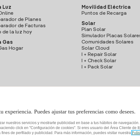
a Luz
Movilidad Eléctrica
Online
Puntos de Recarga
arador de Planes
Solar
rador de Facturas
Plan Solar
o de la luz hoy
Simulador Placas Solare
Comunidades Solares
a Gas
Gas Hogar
Solar Cloud
I + Repair Solar
I + Check Solar
I + Pack Solar
Descarga la App Iberdrola Clientes
tu experiencia. Puedes ajustar tus preferencias como desees.
izar nuestros servicios y mostrarte publicidad en base a tus hábitos de navegación
iendo click en "Configuración de cookies". Si eres usuario del Área Cliente de Ib
fines de perfilado y publicidad. Para más información, puedes visitar nuestra
Polít