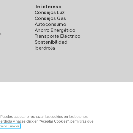
Te interesa
Consejos Luz
Consejos Gas
Autoconsumo
Ahorro Energético
s
Transporte Eléctrico
Sostenibilidad
Iberdrola
. Puedes aceptar o rechazar las cookies en los botones
erdrola y haces click en "Aceptar Cookies", permitirás que
ica de Cookies.