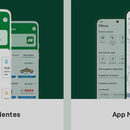
lientes
App M