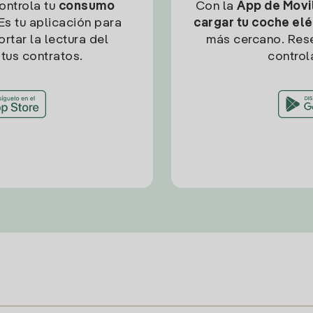
controla tu
consumo
Con la
App de Movil
Es tu aplicación para
cargar tu coche elé
rtar la lectura del
más cercano. Res
tus contratos.
control