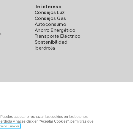
Te interesa
Consejos Luz
Consejos Gas
Autoconsumo
Ahorro Energético
s
Transporte Eléctrico
Sostenibilidad
Iberdrola
. Puedes aceptar o rechazar las cookies en los botones
erdrola y haces click en "Aceptar Cookies", permitirás que
ica de Cookies.