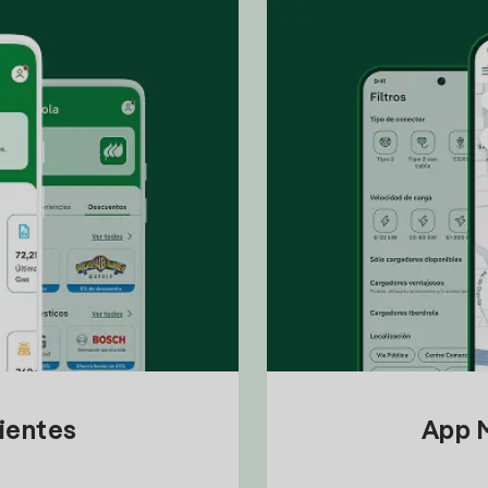
lientes
App M