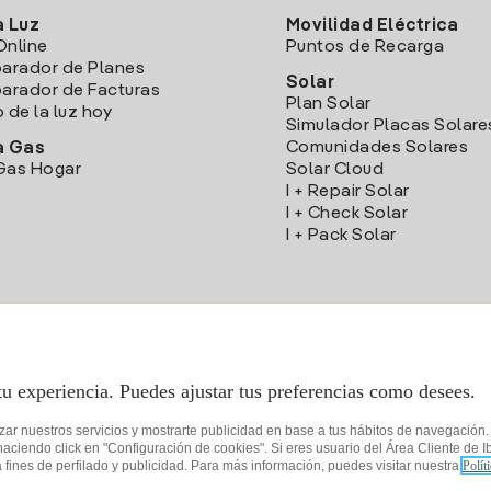
a Luz
Movilidad Eléctrica
Online
Puntos de Recarga
arador de Planes
Solar
rador de Facturas
Plan Solar
o de la luz hoy
Simulador Placas Solare
Comunidades Solares
a Gas
Gas Hogar
Solar Cloud
I + Repair Solar
I + Check Solar
I + Pack Solar
Descarga la App Iberdrola Clientes
tu experiencia. Puedes ajustar tus preferencias como desees.
izar nuestros servicios y mostrarte publicidad en base a tus hábitos de navegación
iendo click en "Configuración de cookies". Si eres usuario del Área Cliente de Ib
fines de perfilado y publicidad. Para más información, puedes visitar nuestra
Polít