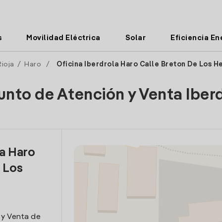
s
Movilidad Eléctrica
Solar
Eficiencia En
Rioja
/
Haro
/
Oficina Iberdrola Haro Calle Breton De Los H
unto de Atención y Venta Iber
la Haro
 Los
 y Venta de