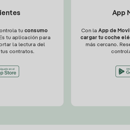
lientes
App M
controla tu
consumo
Con la
App de Movil
Es tu aplicación para
cargar tu coche elé
rtar la lectura del
más cercano. Res
tus contratos.
control