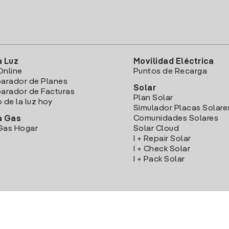
a Luz
Movilidad Eléctrica
Online
Puntos de Recarga
arador de Planes
Solar
rador de Facturas
Plan Solar
o de la luz hoy
Simulador Placas Solare
Comunidades Solares
a Gas
Gas Hogar
Solar Cloud
I + Repair Solar
I + Check Solar
I + Pack Solar
Descarga la App Iberdrola Clientes