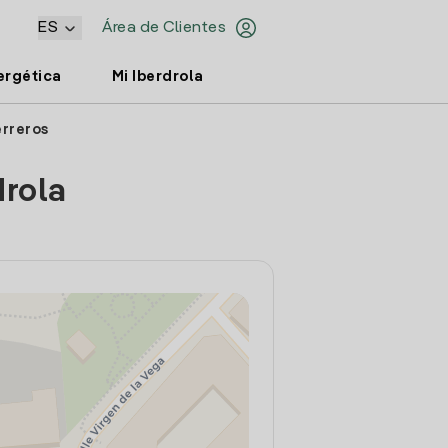
ES
Área de Clientes
ergética
Mi Iberdrola
erreros
drola