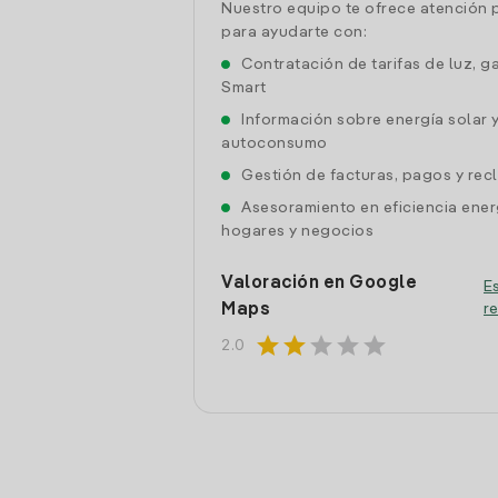
Nuestro equipo te ofrece atención 
para ayudarte con:
Contratación de tarifas de luz, g
Smart
Información sobre energía solar 
autoconsumo
Gestión de facturas, pagos y re
Asesoramiento en eficiencia ener
hogares y negocios
Valoración en Google
Es
Maps
r
star
star
star
star
star
2.0