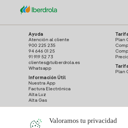
Ayuda
Tarif
Atención al cliente
Plan 
900 225 235
Comp
94 646 01 25
Compa
91 919 52 73
Preci
clientes@tuiberdrola.es
Tarif
Whatsapp
Plan 
Información Útil
Nuestra App
Factura Electrónica
Alta Luz
Alta Gas
Valoramos tu privacidad