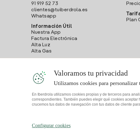
91 919 52 73
Preci
clientes@tuiberdrola.es
Tarif
Whatsapp
Plan 
Información Útil
Nuestra App
Factura Electrónica
Alta Luz
Alta Gas
Valoramos tu privacidad
Utilizamos cookies para personalizar 
En Iberdrola utilizamos cookies propias y de terceros para anal
correspondientes. También puedes elegir qué cookies aceptar hac
crucemos tus datos de navegación con tus datos de cliente para 
Mapa web
Información legal y Política de cookies
Política 
Configurar cookies