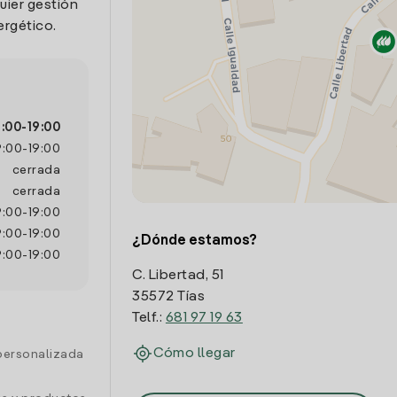
uier gestión
ergético.
:00
-
19:00
9:00
-
19:00
cerrada
cerrada
9:00
-
19:00
9:00
-
19:00
¿Dónde estamos?
9:00
-
19:00
C. Libertad, 51
35572 Tías
Telf.:
681 97 19 63
Cómo llegar
personalizada