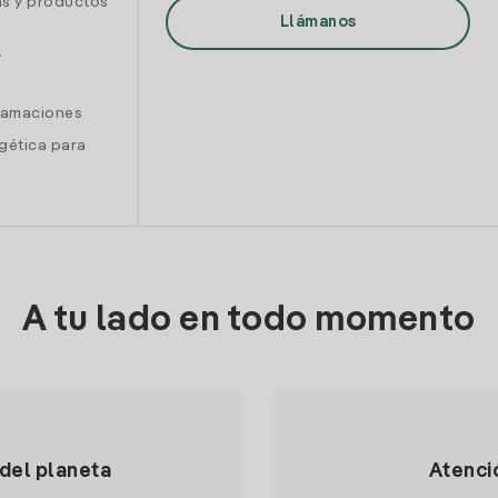
as y productos
Llámanos
y
clamaciones
gética para
A tu lado en todo momento
 del planeta
Atenci