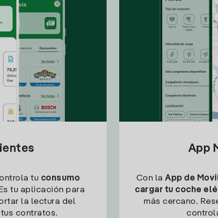
lientes
App M
controla tu
consumo
Con la
App de Movil
Es tu aplicación para
cargar tu coche elé
rtar la lectura del
más cercano. Res
tus contratos.
control