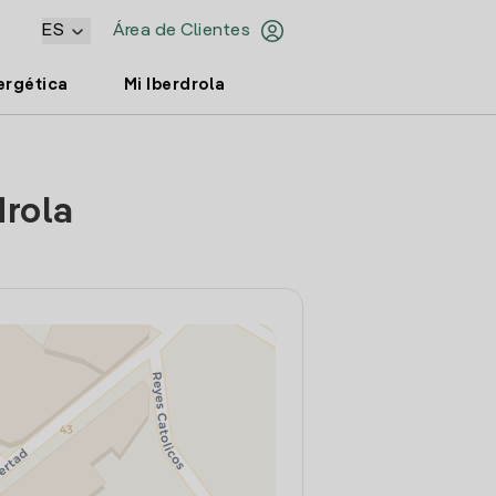
ES
Área de Clientes
ergética
Mi Iberdrola
drola