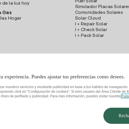
Plan Solar
o de la luz hoy
Simulador Placas Solare
Comunidades Solares
a Gas
Gas Hogar
Solar Cloud
I + Repair Solar
I + Check Solar
I + Pack Solar
Descarga la App Iberdrola Clientes
tu experiencia. Puedes ajustar tus preferencias como desees.
izar nuestros servicios y mostrarte publicidad en base a tus hábitos de navegación
iendo click en "Configuración de cookies". Si eres usuario del Área Cliente de Ib
fines de perfilado y publicidad. Para más información, puedes visitar nuestra
Polít
de privacidad
Configurar cookies
Seguridad de la información
Accesibilida
Recha
© 2026 Iberdrola Clientes S.A.U.