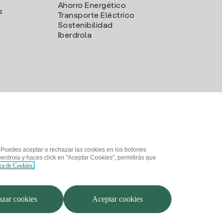
Ahorro Energético
s
Transporte Eléctrico
Sostenibilidad
Iberdrola
. Puedes aceptar o rechazar las cookies en los botones
erdrola y haces click en "Aceptar Cookies", permitirás que
ica de Cookies.
d
¿Cómo ser colaborador?
Canal de Denuncias
Iberdrola.com
zar cookies
Aceptar cookies