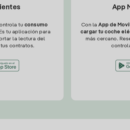
lientes
App M
controla tu
consumo
Con la
App de Movil
Es tu aplicación para
cargar tu coche elé
rtar la lectura del
más cercano. Res
tus contratos.
control