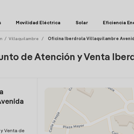
s
Movilidad Eléctrica
Solar
Eficiencia En
n
/
Villaquilambre
/
Oficina Iberdrola Villaquilambre Aveni
unto de Atención y Venta Iber
la
Avenida
 y Venta de