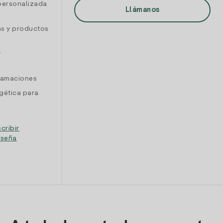
personalizada
Llámanos
as y productos
y
clamaciones
gética para
cribir
eseña