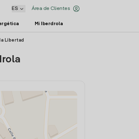
ES
Área de Clientes
ergética
Mi Iberdrola
da Libertad
drola