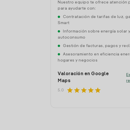
Nuestro equipo te ofrece atención 
para ayudarte con:
Contratación de tarifas de luz, g
Smart
Información sobre energía solar 
autoconsumo
Gestión de facturas, pagos y re
Asesoramiento en eficiencia ener
hogares y negocios
Valoración en Google
Es
Maps
r
star
star
star
star
star
5.0