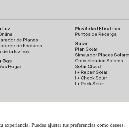
a Luz
Movilidad Eléctrica
Online
Puntos de Recarga
arador de Planes
Solar
rador de Facturas
Plan Solar
o de la luz hoy
Simulador Placas Solare
Comunidades Solares
a Gas
Gas Hogar
Solar Cloud
I + Repair Solar
I + Check Solar
I + Pack Solar
Descarga la App Iberdrola Clientes
tu experiencia. Puedes ajustar tus preferencias como desees.