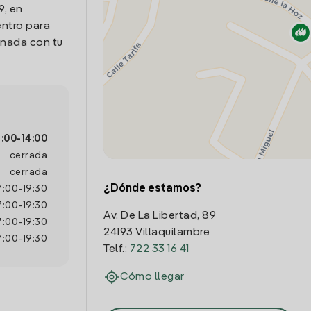
9, en
entro para
onada con tu
:00
-
14:00
cerrada
cerrada
¿Dónde estamos?
7:00
-
19:30
7:00
-
19:30
Av. De La Libertad, 89
7:00
-
19:30
24193 Villaquilambre
7:00
-
19:30
Telf.:
722 33 16 41
Cómo llegar