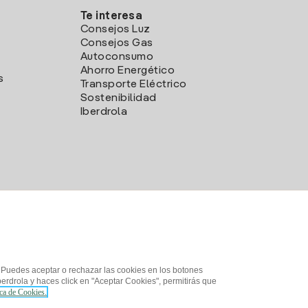
Te interesa
Consejos Luz
Consejos Gas
Autoconsumo
Ahorro Energético
s
Transporte Eléctrico
Sostenibilidad
Iberdrola
. Puedes aceptar o rechazar las cookies en los botones
erdrola y haces click en "Aceptar Cookies", permitirás que
ica de Cookies.