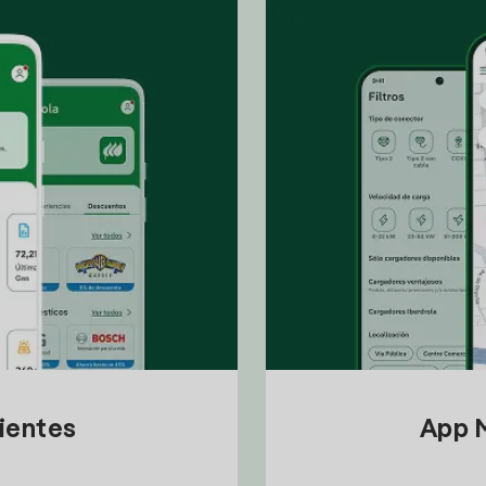
lientes
App M