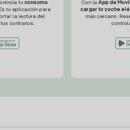
controla tu
consumo
Con la
App de Movil
Es tu aplicación para
cargar tu coche elé
rtar la lectura del
más cercano. Res
tus contratos.
control