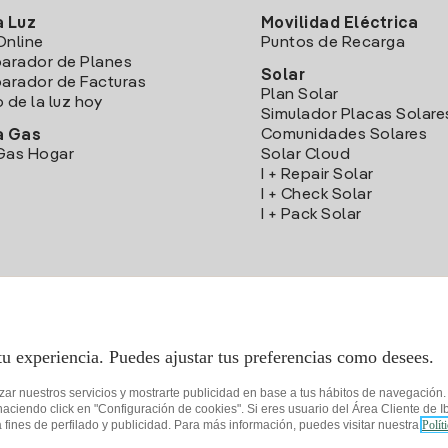
a Luz
Movilidad Eléctrica
Online
Puntos de Recarga
arador de Planes
Solar
rador de Facturas
Plan Solar
o de la luz hoy
Simulador Placas Solare
Comunidades Solares
a Gas
Gas Hogar
Solar Cloud
I + Repair Solar
I + Check Solar
I + Pack Solar
Descarga la App Iberdrola Clientes
tu experiencia. Puedes ajustar tus preferencias como desees.
izar nuestros servicios y mostrarte publicidad en base a tus hábitos de navegación
iendo click en "Configuración de cookies". Si eres usuario del Área Cliente de Ib
fines de perfilado y publicidad. Para más información, puedes visitar nuestra
Polít