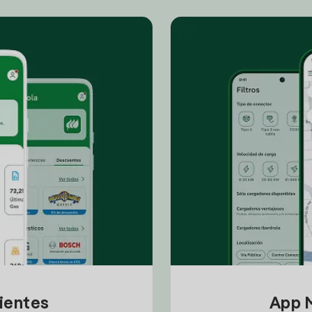
lientes
App M