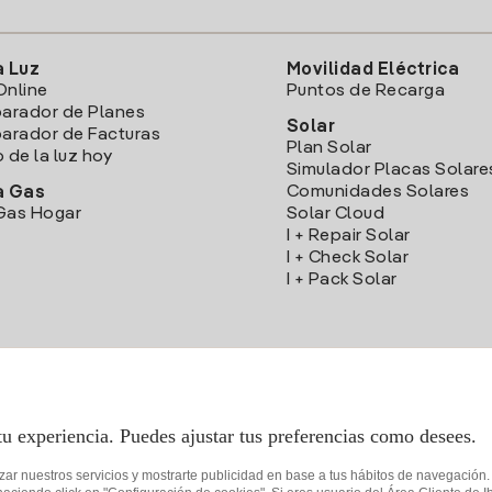
a Luz
Movilidad Eléctrica
Online
Puntos de Recarga
arador de Planes
Solar
rador de Facturas
Plan Solar
o de la luz hoy
Simulador Placas Solare
Comunidades Solares
a Gas
Gas Hogar
Solar Cloud
I + Repair Solar
I + Check Solar
I + Pack Solar
Descarga la App Iberdrola Clientes
tu experiencia. Puedes ajustar tus preferencias como desees.
izar nuestros servicios y mostrarte publicidad en base a tus hábitos de navegación