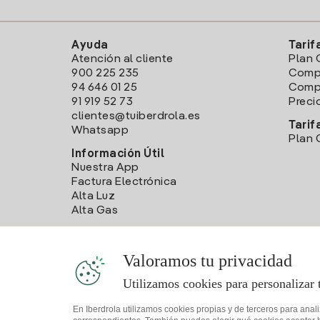
Ayuda
Tarif
Atención al cliente
Plan 
900 225 235
Comp
94 646 01 25
Compa
91 919 52 73
Preci
clientes@tuiberdrola.es
Tarif
Whatsapp
Plan 
Información Útil
Nuestra App
Factura Electrónica
Alta Luz
Alta Gas
Valoramos tu privacidad
Utilizamos cookies para personalizar 
En Iberdrola utilizamos cookies propias y de terceros para anal