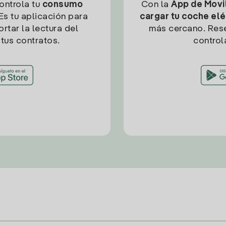
controla tu
consumo
Con la
App de Movil
Es tu aplicación para
cargar tu coche elé
rtar la lectura del
más cercano. Res
tus contratos.
control