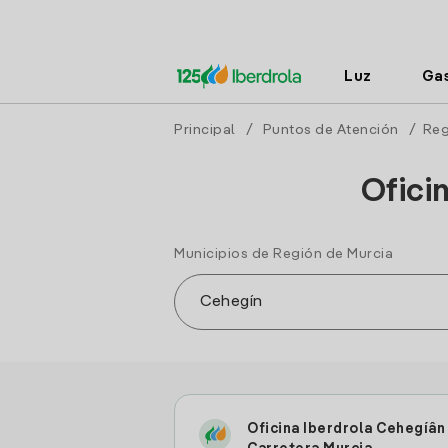
Luz
Ga
Principal
/
Puntos de Atención
/
Reg
Ofici
Municipios de Región de Murcia
Oficina Iberdrola Cehegí­â­n