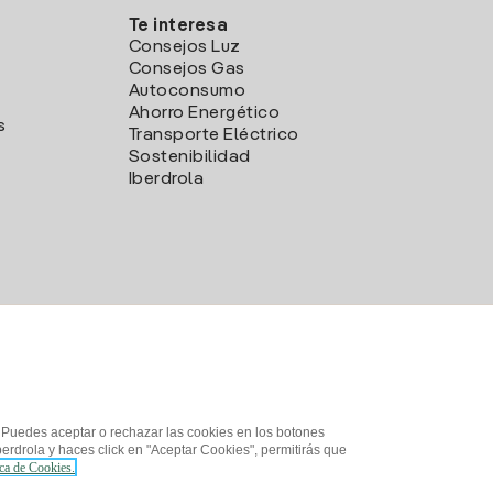
Te interesa
Consejos Luz
Consejos Gas
Autoconsumo
Ahorro Energético
s
Transporte Eléctrico
Sostenibilidad
Iberdrola
. Puedes aceptar o rechazar las cookies en los botones
erdrola y haces click en "Aceptar Cookies", permitirás que
ica de Cookies.