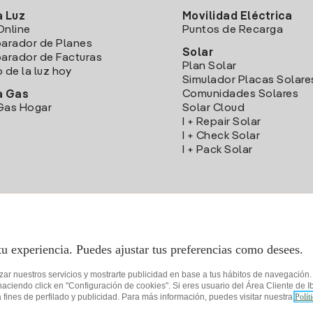
a Luz
Movilidad Eléctrica
Online
Puntos de Recarga
arador de Planes
Solar
rador de Facturas
Plan Solar
o de la luz hoy
Simulador Placas Solare
Comunidades Solares
a Gas
Gas Hogar
Solar Cloud
I + Repair Solar
I + Check Solar
I + Pack Solar
Descarga la App Iberdrola Clientes
tu experiencia. Puedes ajustar tus preferencias como desees.
izar nuestros servicios y mostrarte publicidad en base a tus hábitos de navegación
iendo click en "Configuración de cookies". Si eres usuario del Área Cliente de Ib
fines de perfilado y publicidad. Para más información, puedes visitar nuestra
Polít