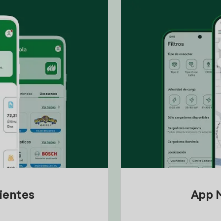
lientes
App M