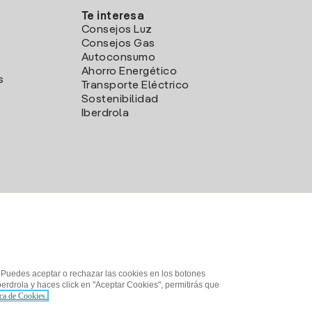
Te interesa
Consejos Luz
Consejos Gas
Autoconsumo
Ahorro Energético
s
Transporte Eléctrico
Sostenibilidad
Iberdrola
. Puedes aceptar o rechazar las cookies en los botones
erdrola y haces click en "Aceptar Cookies", permitirás que
ica de Cookies.