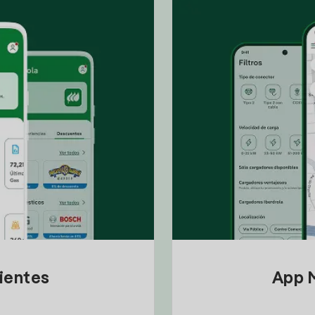
lientes
App M