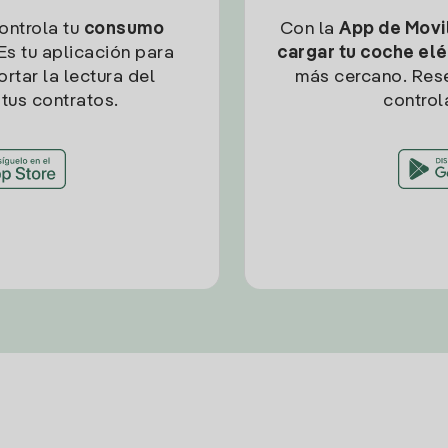
controla tu
consumo
Con la
App de Movil
Es tu aplicación para
cargar tu coche elé
rtar la lectura del
más cercano. Res
tus contratos.
control