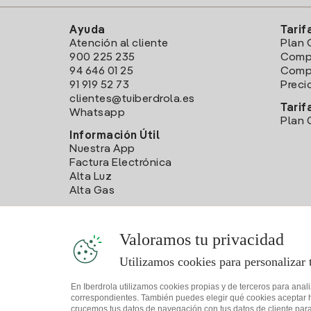
Ayuda
Tarif
Atención al cliente
Plan 
900 225 235
Comp
94 646 01 25
Compa
91 919 52 73
Preci
clientes@tuiberdrola.es
Tarif
Whatsapp
Plan 
Información Útil
Nuestra App
Factura Electrónica
Alta Luz
Alta Gas
Valoramos tu privacidad
Utilizamos cookies para personalizar 
En Iberdrola utilizamos cookies propias y de terceros para anal
correspondientes. También puedes elegir qué cookies aceptar hac
crucemos tus datos de navegación con tus datos de cliente para 