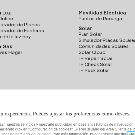
a Luz
Movilidad Eléctrica
Online
Puntos de Recarga
arador de Planes
Solar
rador de Facturas
Plan Solar
o de la luz hoy
Simulador Placas Solare
Comunidades Solares
a Gas
Gas Hogar
Solar Cloud
I + Repair Solar
I + Check Solar
I + Pack Solar
Descarga la App Iberdrola Clientes
tu experiencia. Puedes ajustar tus preferencias como desees.
izar nuestros servicios y mostrarte publicidad en base a tus hábitos de navegación
iendo click en "Configuración de cookies". Si eres usuario del Área Cliente de Ib
fines de perfilado y publicidad. Para más información, puedes visitar nuestra
Polít