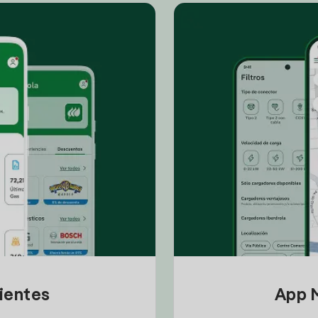
lientes
App M