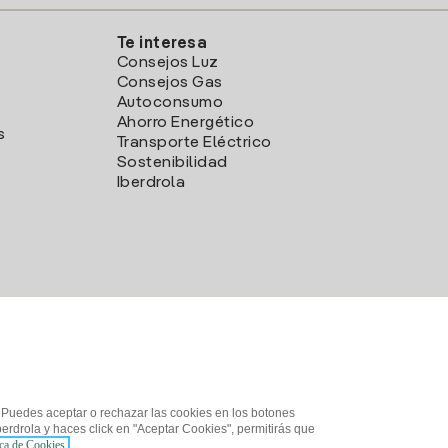
Te interesa
Consejos Luz
Consejos Gas
Autoconsumo
Ahorro Energético
s
Transporte Eléctrico
Sostenibilidad
Iberdrola
. Puedes aceptar o rechazar las cookies en los botones
erdrola y haces click en "Aceptar Cookies", permitirás que
ica de Cookies.