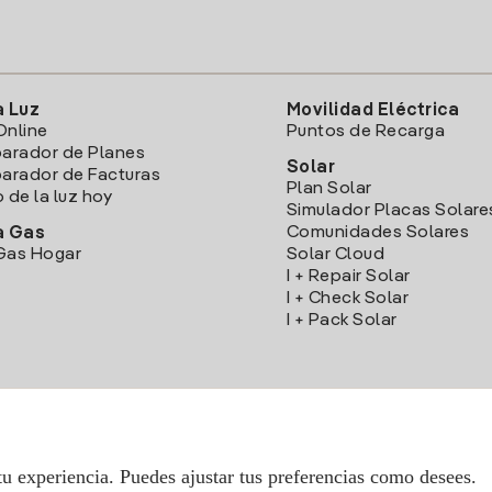
a Luz
Movilidad Eléctrica
Online
Puntos de Recarga
arador de Planes
Solar
rador de Facturas
Plan Solar
o de la luz hoy
Simulador Placas Solare
Comunidades Solares
a Gas
Gas Hogar
Solar Cloud
I + Repair Solar
I + Check Solar
I + Pack Solar
Descarga la App Iberdrola Clientes
tu experiencia. Puedes ajustar tus preferencias como desees.