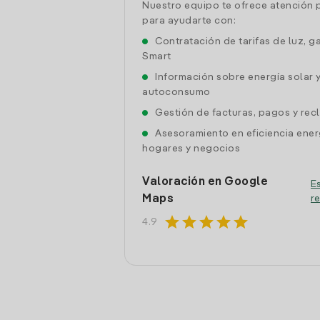
Nuestro equipo te ofrece atención 
para ayudarte con:
Contratación de tarifas de luz, g
Smart
Información sobre energía solar 
autoconsumo
Gestión de facturas, pagos y re
Asesoramiento en eficiencia ener
hogares y negocios
Valoración en Google
Es
Maps
r
star
star
star
star
star
4.9