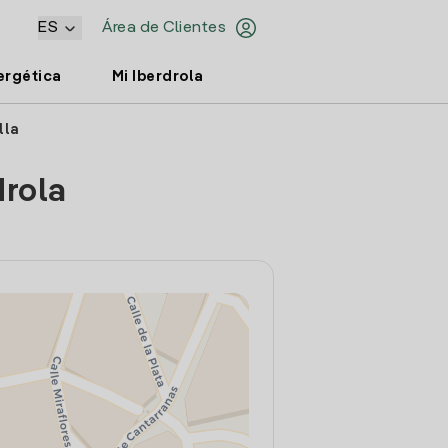
ES
Área de Clientes
ergética
Mi Iberdrola
lla
drola