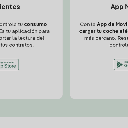
lientes
App M
controla tu
consumo
Con la
App de Movil
Es tu aplicación para
cargar tu coche elé
rtar la lectura del
más cercano. Res
tus contratos.
control