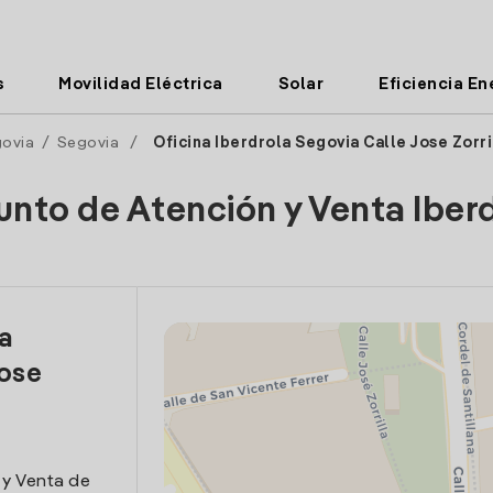
s
Movilidad Eléctrica
Solar
Eficiencia En
ovia
/
Segovia
/
Oficina Iberdrola Segovia Calle Jose Zorri
unto de Atención y Venta Iber
la
Jose
 y Venta de