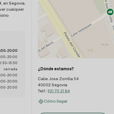
4, en Segovia,
ver cualquier
istro
:00
-
20:00
:00
-
20:00
0:30
-
13:30
¿Dónde estamos?
cerrada
:00
-
20:00
Calle Jose Zorrilla 54
:00
-
20:00
40002 Segovia
:00
-
20:00
Telf.:
921 70 21 84
Cómo llegar