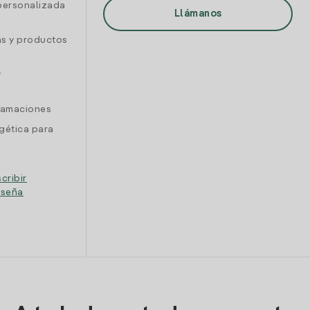
personalizada
Llámanos
as y productos
y
clamaciones
gética para
cribir
eseña