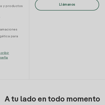
Llámanos
as y productos
y
clamaciones
gética para
cribir
eseña
A tu lado en todo momento