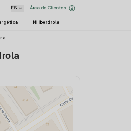
ES
Área de Clientes
ergética
Mi Iberdrola
ona
drola