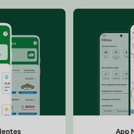
lientes
App M