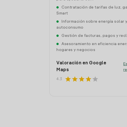
Contratación de tarifas de luz, g
Smart
Información sobre energía solar 
autoconsumo
Gestión de facturas, pagos y re
Asesoramiento en eficiencia ener
hogares y negocios
Valoración en Google
Es
Maps
r
star
star
star
star
star
4.3