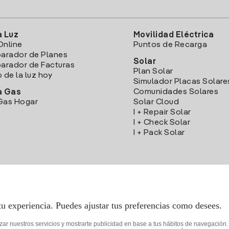
a Luz
Movilidad Eléctrica
Online
Puntos de Recarga
arador de Planes
Solar
rador de Facturas
Plan Solar
o de la luz hoy
Simulador Placas Solare
Comunidades Solares
a Gas
Gas Hogar
Solar Cloud
I + Repair Solar
I + Check Solar
I + Pack Solar
Descarga la App Iberdrola Clientes
tu experiencia. Puedes ajustar tus preferencias como desees.
izar nuestros servicios y mostrarte publicidad en base a tus hábitos de navegación