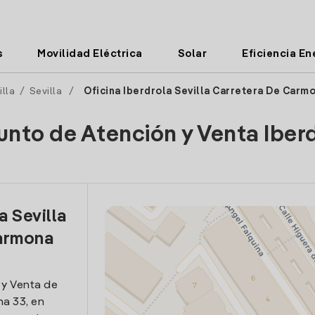
s
Movilidad Eléctrica
Solar
Eficiencia En
illa
/
Sevilla
/
Oficina Iberdrola Sevilla Carretera De Carm
unto de Atención y Venta Iber
a Sevilla
armona
 y Venta de
na 33, en