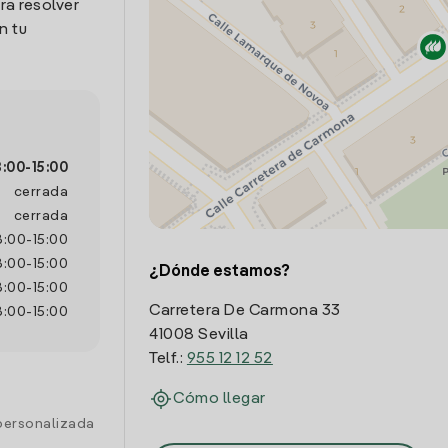
ra resolver
n tu
8:00
-
15:00
cerrada
cerrada
8:00
-
15:00
8:00
-
15:00
¿Dónde estamos?
8:00
-
15:00
Carretera De Carmona 33
8:00
-
15:00
41008 Sevilla
Telf.:
955 12 12 52
Cómo llegar
personalizada