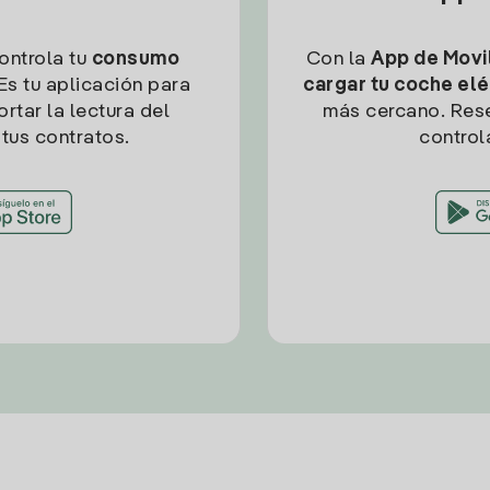
controla tu
consumo
Con la
App de Movil
Es tu aplicación para
cargar tu coche elé
rtar la lectura del
más cercano. Res
tus contratos.
control