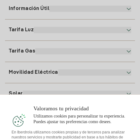
Información Útil
Atención al cliente
900 225 235
Tarifa Luz
Nuestra App
94 646 01 25
Factura Electrónica
91 919 52 73
Tarifa Gas
Plan Online
Alta Luz
clientes@tuiberdrola.es
Comparador de Planes
Alta Gas
Movilidad Eléctrica
Whatsapp
Plan Gas Hogar
Comparador de Facturas
Precio de la luz hoy
Solar
Puntos de Recarga
Valoramos tu privacidad
Te interesa
Utilizamos cookies para personalizar tu experiencia.
Plan Solar
Puedes ajustar tus preferencias como desees.
Simulador Placas Solares
En Iberdrola utilizamos cookies propias y de terceros para analizar
nuestros servicios y mostrarte publicidad en base a tus hábitos de