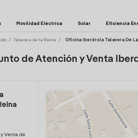
s
Movilidad Eléctrica
Solar
Eficiencia En
edo
/
Talavera de la Reina
/
Oficina Iberdrola Talavera De La
unto de Atención y Venta Iber
la
Reina
 y Venta de