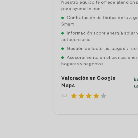
Nuestro equipo te ofrece atención 
para ayudarte con:
Contratación de tarifas de luz, g
Smart
Información sobre energía solar 
autoconsumo
Gestión de facturas, pagos y re
Asesoramiento en eficiencia ener
hogares y negocios
Valoración en Google
Es
Maps
r
star
star
star
star
star
3.7