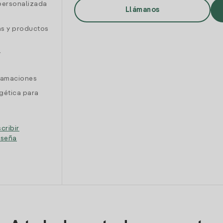
personalizada
Llámanos
as y productos
y
clamaciones
gética para
cribir
eseña