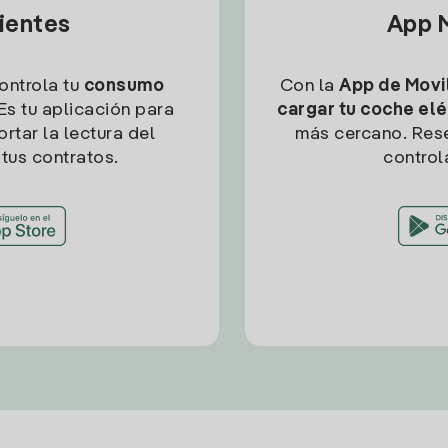
lientes
App M
controla tu
consumo
Con la
App de Movil
Es tu aplicación para
cargar tu coche elé
rtar la lectura del
más cercano. Res
tus contratos.
control