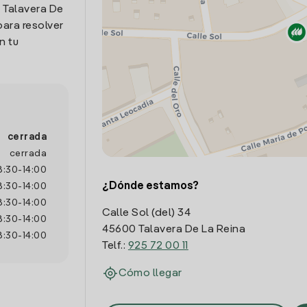
n Talavera De
para resolver
n tu
cerrada
cerrada
8:30
-
14:00
¿Dónde estamos?
8:30
-
14:00
8:30
-
14:00
Calle Sol (del) 34
8:30
-
14:00
45600 Talavera De La Reina
8:30
-
14:00
Telf.:
925 72 00 11
Cómo llegar