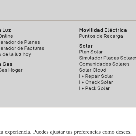
a Luz
Movilidad Eléctrica
Online
Puntos de Recarga
arador de Planes
Solar
rador de Facturas
Plan Solar
o de la luz hoy
Simulador Placas Solare
Comunidades Solares
a Gas
Gas Hogar
Solar Cloud
I + Repair Solar
I + Check Solar
I + Pack Solar
Descarga la App Iberdrola Clientes
tu experiencia. Puedes ajustar tus preferencias como desees.